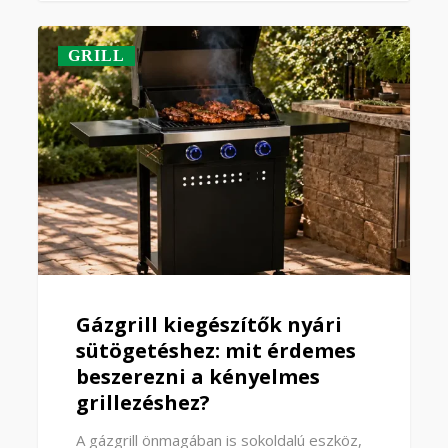
GRILL
Gázgrill kiegészítők nyári
sütögetéshez: mit érdemes
beszerezni a kényelmes
grillezéshez?
A gázgrill önmagában is sokoldalú eszköz,