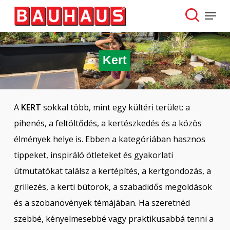
Skip
Menu
to
search
Close
main
Menu
content
Kert
A
KERT
sokkal több, mint egy kültéri terület: a
pihenés, a feltöltődés, a kertészkedés és a közös
élmények helye is. Ebben a kategóriában hasznos
tippeket, inspiráló ötleteket és gyakorlati
útmutatókat találsz a kertépítés, a kertgondozás, a
grillezés, a kerti bútorok, a szabadidős megoldások
és a szobanövények témájában. Ha szeretnéd
szebbé, kényelmesebbé vagy praktikusabbá tenni a