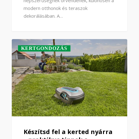
népszerűségnek örvendenek, különösen a
modern otthonok és teraszok
dekorálásában. A…
KERTGONDOZÁS
Készítsd fel a kerted nyárra