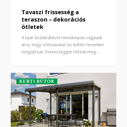
Tavaszi frissesség a
teraszon – dekorációs
ötletek
A nyár közeledtével mindannyian vágyunk
arra, hogy otthonunkat és kültéri tereinket
megújítsuk, frissességgel töltsük meg…
KERTI BÚTOR