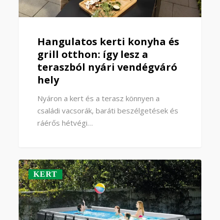
Hangulatos kerti konyha és
grill otthon: így lesz a
teraszból nyári vendégváró
hely
Nyáron a kert és a terasz könnyen a
családi vacsorák, baráti beszélgetések és
ráérős hétvégi…
KERT