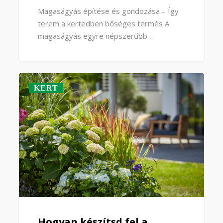
Magaságyás építése és gondozása – Így
terem a kertedben bőséges termés A
magaságyás egyre népszerűbb…
KERT
Hogyan készítsd fel a