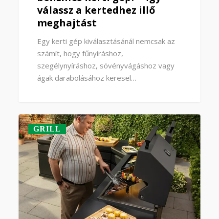
válassz a kertedhez illő
meghajtást
Egy kerti gép kiválasztásánál nemcsak az
számít, hogy fűnyíráshoz,
szegélynyíráshoz, sövényvágáshoz vagy
ágak darabolásához keresel…
GRILL