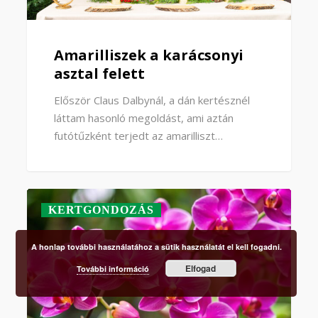
Amarilliszek a karácsonyi
asztal felett
Először Claus Dalbynál, a dán kertésznél
láttam hasonló megoldást, ami aztán
futótűzként terjedt az amarilliszt…
KERTGONDOZÁS
A honlap további használatához a sütik használatát el kell fogadni.
Elfogad
További információ