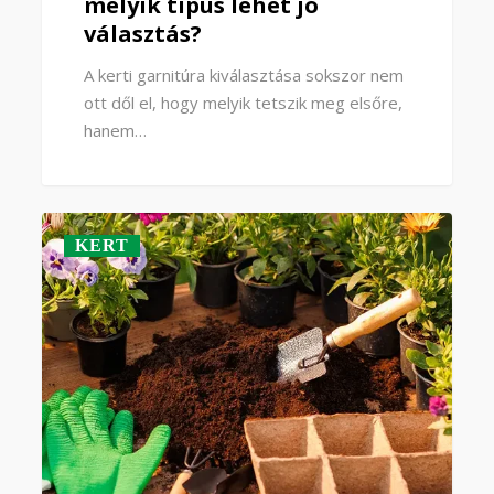
melyik típus lehet jó
választás?
A kerti garnitúra kiválasztása sokszor nem
ott dől el, hogy melyik tetszik meg elsőre,
hanem…
KERT