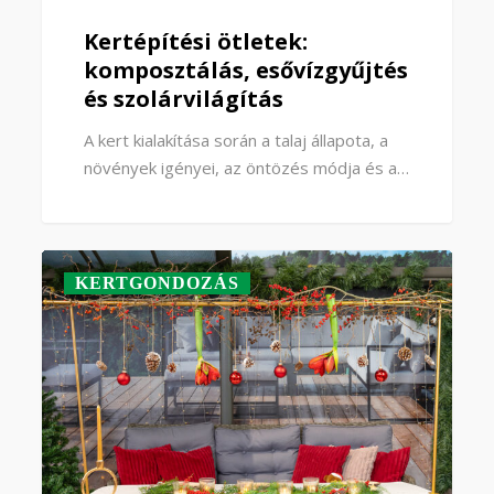
Kertépítési ötletek:
komposztálás, esővízgyűjtés
és szolárvilágítás
A kert kialakítása során a talaj állapota, a
növények igényei, az öntözés módja és a…
KERTGONDOZÁS