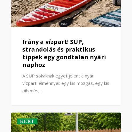
Irány a vízpart! SUP,
strandolás és praktikus
tippek egy gondtalan nyári
naphoz
A SUP sokaknak egyet jelent a nyári
vízparti élménnyel: egy kis mozgás, egy kis
pihenés,…
KERT