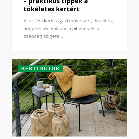
– praktikus tippek a
tökéletes kertért
A kertészkedés igazi művészet, de ahhoz,
hogy kerted valóban a pihenés és a
szépség szigete…
KERTI BÚTOR