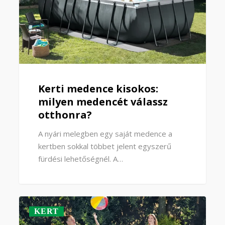
KERT
SZABADIDŐ
Irány a vízpart! SUP, strandolás és
praktikus tippek egy gondtalan nyári
naphoz
A SUP sokaknak egyet jelent a nyári vízparti
élménnyel: egy…
Kerti medence kisokos:
milyen medencét válassz
otthonra?
A nyári melegben egy saját medence a
kertben sokkal többet jelent egyszerű
fürdési lehetőségnél. A…
KERT