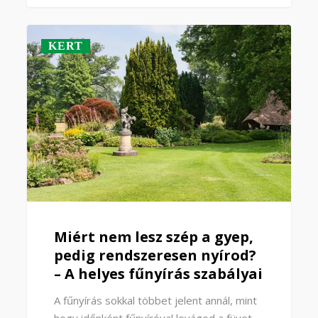
KERT
Miért nem lesz szép a gyep,
pedig rendszeresen nyírod?
– A helyes fűnyírás szabályai
A fűnyírás sokkal többet jelent annál, mint
hogy időnként fűnyíróval levágod a füvet,