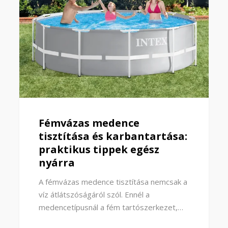
KERTÉPÍTÉS
Fémvázas medence
tisztítása és karbantartása:
Védjük értékeinket minden
praktikus tippek egész
évszakban! Faház, kerti tároló,
nyárra
kocsibeálló
Az évszakok változása kihívás elé állítja a kerti
A fémvázas medence tisztítása nemcsak a
építményeinket és…
víz átlátszóságáról szól. Ennél a
medencetípusnál a fém tartószerkezet,…