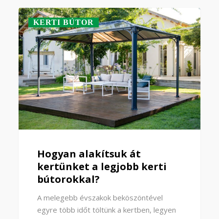
KERTI BÚTOR
Hogyan alakítsuk át
kertünket a legjobb kerti
bútorokkal?
A melegebb évszakok beköszöntével
egyre több időt töltünk a kertben, legyen