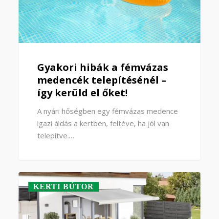
Gyakori hibák a fémvázas
medencék telepítésénél –
így kerüld el őket!
A nyári hőségben egy fémvázas medence
igazi áldás a kertben, feltéve, ha jól van
telepítve.…
KERTI BÚTOR