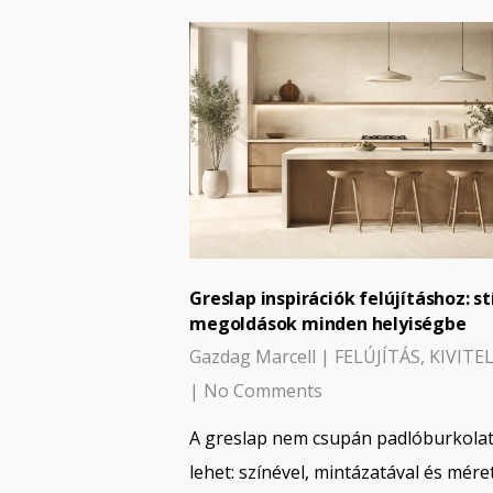
Greslap inspirációk felújításhoz: st
megoldások minden helyiségbe
Gazdag Marcell
|
FELÚJÍTÁS
,
KIVITE
|
No Comments
A greslap nem csupán padlóburkola
lehet: színével, mintázatával és mére