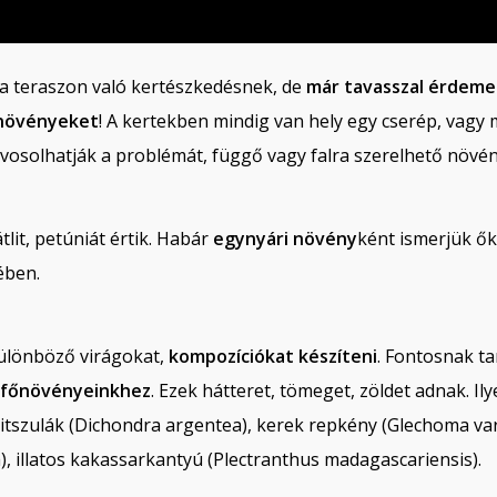
a a teraszon való kertészkedésnek, de
már tavasszal érdeme
nnövényeket
! A kertekben mindig van hely egy cserép, vagy
vosolhatják a problémát, függő vagy falra szerelhető növén
lit, petúniát értik. Habár
egynyári növény
ként ismerjük ők
ében.
 különböző virágokat,
kompozíciókat készíteni
. Fontosnak t
a főnövényeinkhez
. Ezek hátteret, tömeget, zöldet adnak. I
itszulák (Dichondra argentea), kerek repkény (Glechoma var
), illatos kakassarkantyú (Plectranthus madagascariensis).