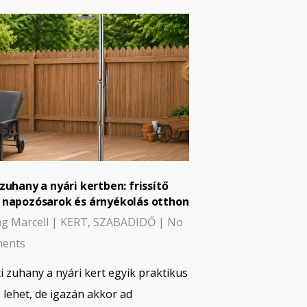
 zuhany a nyári kertben: frissítő
 napozósarok és árnyékolás otthon
g Marcell
|
KERT
,
SZABADIDŐ
|
No
ents
ti zuhany a nyári kert egyik praktikus
 lehet, de igazán akkor ad