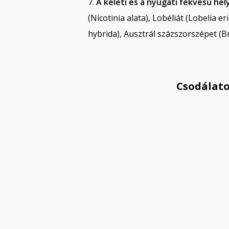
7.
A keleti és a nyugati fekvésű hel
(Nicotinia alata), Lobéliát (Lobelia
hybrida), Ausztrál százszorszépet (B
Csodálato