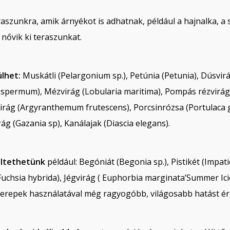
raszunkra, amik árnyékot is adhatnak, például a hajnalka, a
nővik ki teraszunkat.
ülhet:
Muskátli (Pelargonium sp.), Petúnia (Petunia), Dúsvir
spermum), Mézvirág (Lobularia maritima), Pompás rézvirág 
irág (Argyranthemum frutescens), Porcsinrózsa (Portulaca gra
ág (Gazania sp), Kanálajak (Diascia elegans).
ültethetünk
például: Begóniát (Begonia sp.), Pistikét (Impat
chsia hybrida), Jégvirág ( Euphorbia marginata’Summer Icicl
serepek használatával még ragyogóbb, világosabb hatást ér