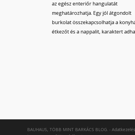
az egész enteriőr hangulatát
meghatározhatja. Egy jól átgondolt
burkolat összekapcsolhatja a konyhá
étkezőt és a nappalit, karaktert adh
BAUHAUS, TÖBB MINT BARKÁCS BLOG. -
Adatkezelés