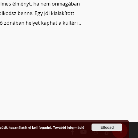
lmes élményt, ha nem önmagában
lkodsz benne. Egy jól kialakított
ítő zónában helyet kaphat a kültéri…
Elfogad
ütik használatát el kell fogadni.
További információ
facebook
youtube
instagram
tiktok