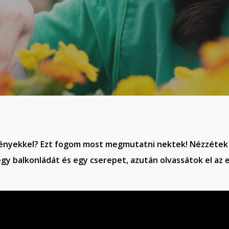
ényekkel? Ezt fogom most megmutatni nektek! Nézzétek
egy balkonládát és egy cserepet, azután olvassátok el az e