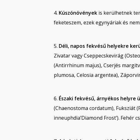
4.
Kúszónövények
is kerülhetnek te
feketeszem, ezek egynyáriak és nem 
5.
Déli, napos fekvésű helyekre ker
Zivatar vagy Cseppecskevirág (Osteo
(Antirrhinum majus), Cserjés margitv
plumosa, Celosia argentea), Záporvir
6.
Északi fekvésű, árnyékos helyre 
(Chaenostoma cordatum), Fuksziát (Fu
inneuphdia’Diamond Frost’). Fehér c