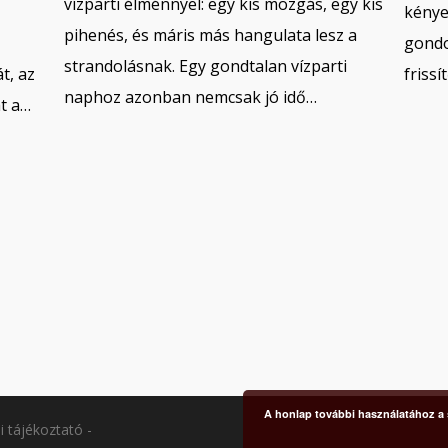
vízparti élménnyel: egy kis mozgás, egy kis
kénye
pihenés, és máris más hangulata lesz a
gondo
strandolásnak. Egy gondtalan vízparti
t, az
friss
naphoz azonban nemcsak jó idő…
at a…
A honlap további használatához a s
i tájékoztató
-