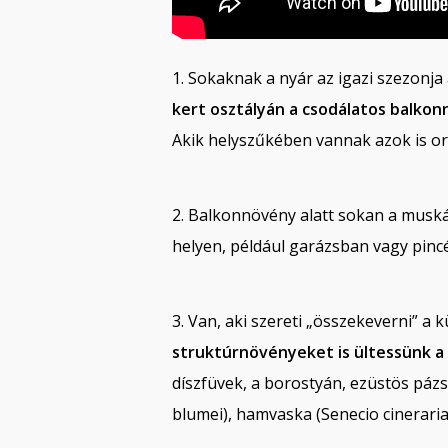
1. Sokaknak a nyár az igazi szezonj
kert osztályán a csodálatos balko
Akik helyszűkében vannak azok is or
2. Balkonnövény alatt sokan a muskát
helyen, például garázsban vagy pinc
3. Van, aki szereti „összekeverni” a
struktúrnövényeket is ültessünk 
díszfüvek, a borostyán, ezüstös pázs
blumei), hamvaska (Senecio cineraria