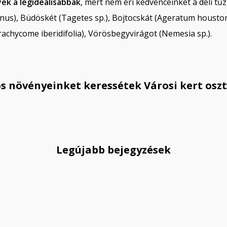
yek a legideálisabbak
, mert nem éri kedvenceinket a déli t
 erinus), Büdöskét (Tagetes sp.), Bojtocskát (Ageratum houst
rachycome iberidifolia), Vörösbegyvirágot (Nemesia sp.).
s növényeinket keressétek Városi kert osz
Legújabb bejegyzések