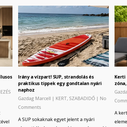
ílusos
Irány a vízpart! SUP, strandolás és
Kerti
praktikus tippek egy gondtalan nyári
zóna,
naphoz
LEZÉS
Gazda
Gazdag Marcell
|
KERT
,
SZABADIDŐ
|
No
Comm
Comments
t
A ker
A SUP sokaknak egyet jelent a nyári
tével
eleme