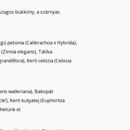
 szagos bükköny, a szárnyas
ágú petúnia (Calibrachoa x Hybrida),
(Zinnia elegans), Tátika
ndiflora), Kerti celózia (Celosia
iens walleriana), Bakopát
e’), Kerti kutyatej (Euphorbia
hetünk el.