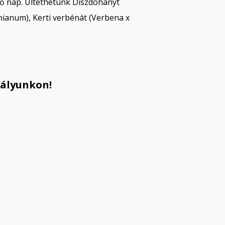
űző nap. Ültethetünk Díszdohányt
onianum), Kerti verbénát (Verbena x
tályunkon!