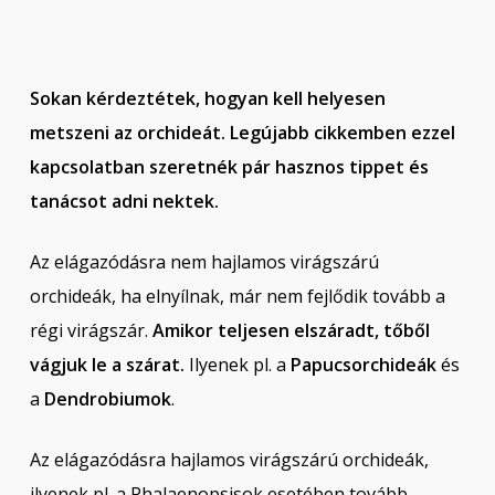
Sokan kérdeztétek, hogyan kell helyesen
metszeni az orchideát. Legújabb cikkemben ezzel
kapcsolatban szeretnék pár hasznos tippet és
tanácsot adni nektek.
Az elágazódásra nem hajlamos virágszárú
orchideák, ha elnyílnak, már nem fejlődik tovább a
régi virágszár.
Amikor teljesen elszáradt, tőből
vágjuk le a szárat.
Ilyenek pl. a
Papucsorchideák
és
a
Dendrobiumok
.
Az elágazódásra hajlamos virágszárú orchideák,
ilyenek pl. a Phalaenopsisok esetében tovább