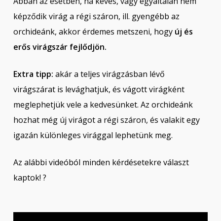
Abban az esetben, ha kevés, vagy egyáltalán nem
képződik virág a régi száron, ill. gyengébb az
orchideánk, akkor érdemes metszeni, hogy
új és
erős virágszár fejlődjön.
Extra tipp:
akár a teljes virágzásban lévő
virágszárat is levághatjuk, és vágott virágként
meglephetjük vele a kedvesünket. Az orchideánk
hozhat még új virágot a régi száron, és valakit egy
igazán különleges virággal lephetünk meg.
Az alábbi videóból minden kérdésetekre választ
kaptok! ?