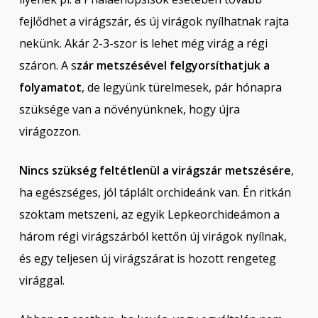
fejlődhet a virágszár, és új virágok nyílhatnak rajta
nekünk. Akár 2-3-szor is lehet még virág a régi
száron. A s
zár metszésével felgyorsíthatjuk a
folyamatot
, de legyünk türelmesek, pár hónapra
szüksége van a növényünknek, hogy újra
virágozzon.
Nincs szükség feltétlenül a virágszár metszésére
,
ha egészséges, jól táplált orchideánk van. Én ritkán
szoktam metszeni, az egyik Lepkeorchideámon a
három régi virágszárból kettőn új virágok nyílnak,
és egy teljesen új virágszárat is hozott rengeteg
virággal.