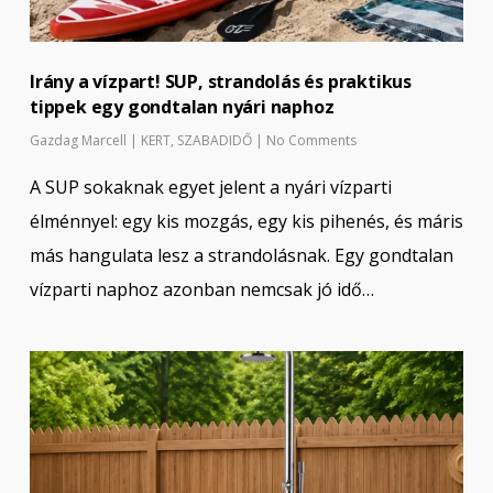
Irány a vízpart! SUP, strandolás és praktikus
tippek egy gondtalan nyári naphoz
Gazdag Marcell
|
KERT
,
SZABADIDŐ
|
No Comments
A SUP sokaknak egyet jelent a nyári vízparti
élménnyel: egy kis mozgás, egy kis pihenés, és máris
más hangulata lesz a strandolásnak. Egy gondtalan
vízparti naphoz azonban nemcsak jó idő…