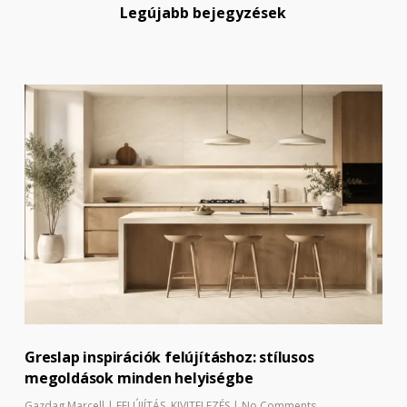
Legújabb bejegyzések
Greslap inspirációk felújításhoz: stílusos
megoldások minden helyiségbe
Gazdag Marcell
|
FELÚJÍTÁS
,
KIVITELEZÉS
|
No Comments