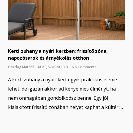
Kerti zuhany a nyári kertben: frissítő zóna,
napozósarok és árnyékolás otthon
Gazdag Marcell
|
KERT
,
SZABADIDŐ
|
No Comments
A kerti zuhany a nyári kert egyik praktikus eleme
lehet, de igazán akkor ad kényelmes élményt, ha
nem önmagában gondolkodsz benne. Egy jól
kialakított frissítő zónában helyet kaphat a kültéri…