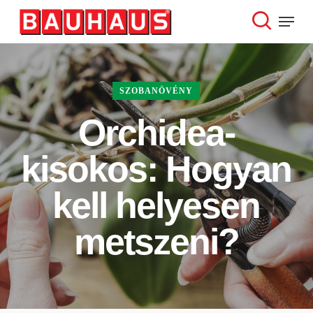
Skip
Menu
to
search
Close
main
Menu
content
SZOBANÖVÉNY
Orchidea-
kisokos: Hogyan
kell helyesen
metszeni?