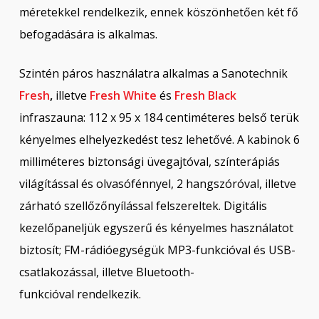
méretekkel rendelkezik, ennek köszönhetően két fő
befogadására is alkalmas.
Szintén páros használatra alkalmas a Sanotechnik
Fresh
,
illetve
Fresh White
és
Fresh Black
infraszauna: 112 x 95 x 184 centiméteres belső terük
kényelmes elhelyezkedést tesz lehetővé. A kabinok 6
milliméteres biztonsági üvegajtóval, színterápiás
világítással és olvasófénnyel, 2 hangszóróval, illetve
zárható szellőzőnyílással felszereltek. Digitális
kezelőpaneljük egyszerű és kényelmes használatot
biztosít; FM-rádióegységük MP3-funkcióval és USB-
csatlakozással, illetve Bluetooth-
funkcióval rendelkezik.