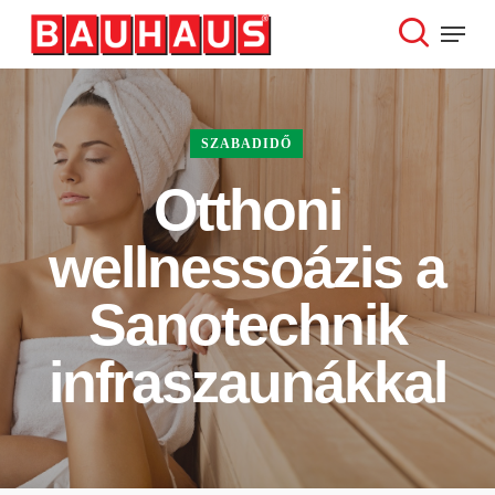
Skip
Menu
to
search
Close
main
Menu
content
SZABADIDŐ
Otthoni
wellnessoázis a
Sanotechnik
infraszaunákkal