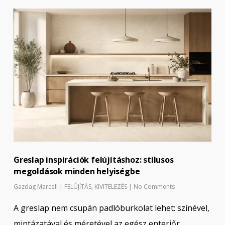
Greslap inspirációk felújításhoz: stílusos
megoldások minden helyiségbe
Gazdag Marcell
|
FELÚJÍTÁS
,
KIVITELEZÉS
|
No Comments
A greslap nem csupán padlóburkolat lehet: színével,
mintázatával és méretével az egész enteriőr