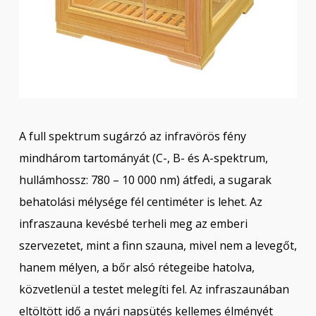
A full spektrum sugárzó az infravörös fény
mindhárom tartományát (C-, B- és A-spektrum,
hullámhossz: 780 – 10 000 nm) átfedi, a sugarak
behatolási mélysége fél centiméter is lehet. Az
infraszauna kevésbé terheli meg az emberi
szervezetet, mint a finn szauna, mivel nem a levegőt,
hanem mélyen, a bőr alsó rétegeibe hatolva,
közvetlenül a testet melegíti fel. Az infraszaunában
eltöltött idő a nyári napsütés kellemes élményét