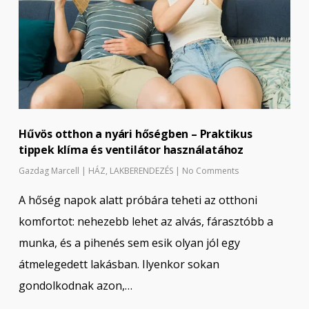
Hűvös otthon a nyári hőségben – Praktikus
tippek klíma és ventilátor használatához
Gazdag Marcell
|
HÁZ
,
LAKBERENDEZÉS
|
No Comments
A hőség napok alatt próbára teheti az otthoni
komfortot: nehezebb lehet az alvás, fárasztóbb a
munka, és a pihenés sem esik olyan jól egy
átmelegedett lakásban. Ilyenkor sokan
gondolkodnak azon,…