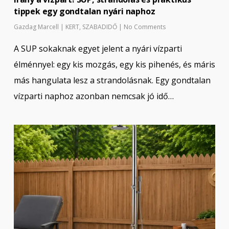
tippek egy gondtalan nyári naphoz
Gazdag Marcell
|
KERT
,
SZABADIDŐ
|
No Comments
A SUP sokaknak egyet jelent a nyári vízparti
élménnyel: egy kis mozgás, egy kis pihenés, és máris
más hangulata lesz a strandolásnak. Egy gondtalan
vízparti naphoz azonban nemcsak jó idő…