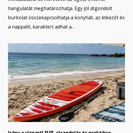
hangulatát meghatározhatja. Egy jól átgondolt
burkolat összekapcsolhatja a konyhát, az étkezőt és
a nappalit, karaktert adhat a…
Irány a vízpart! SUP, strandolás és praktikus