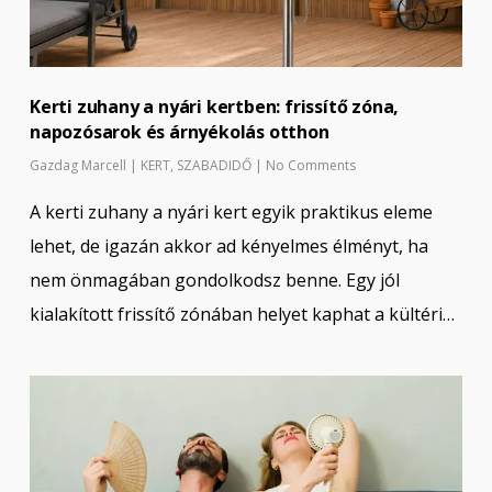
Kerti zuhany a nyári kertben: frissítő zóna,
napozósarok és árnyékolás otthon
Gazdag Marcell
|
KERT
,
SZABADIDŐ
|
No Comments
A kerti zuhany a nyári kert egyik praktikus eleme
lehet, de igazán akkor ad kényelmes élményt, ha
nem önmagában gondolkodsz benne. Egy jól
kialakított frissítő zónában helyet kaphat a kültéri…