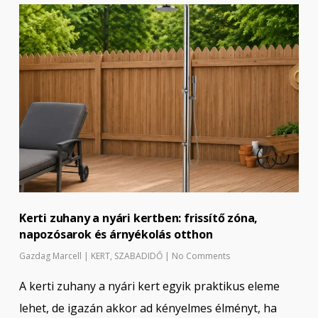
Kerti zuhany a nyári kertben: frissítő zóna,
napozósarok és árnyékolás otthon
Gazdag Marcell
|
KERT
,
SZABADIDŐ
|
No Comments
A kerti zuhany a nyári kert egyik praktikus eleme
lehet, de igazán akkor ad kényelmes élményt, ha