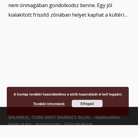
nem önmagában gondolkodsz benne. Egy jól
kialakított frissítő zónában helyet kaphat a kültéri…
A honlap további használatához a sütik használatát el kell fogadni.
Elfogad
További információ
BAUHAUS, TÖBB MINT BARKÁCS BLOG. -
Adatkezelési
tájékoztató
-
Impresszum
-
Sütiszabályzat