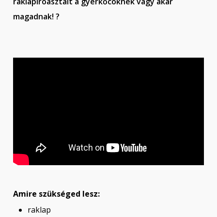
raklapíróasztalt a gyerkőcöknek vagy akár
magadnak!
?
Amire szükséged lesz:
raklap