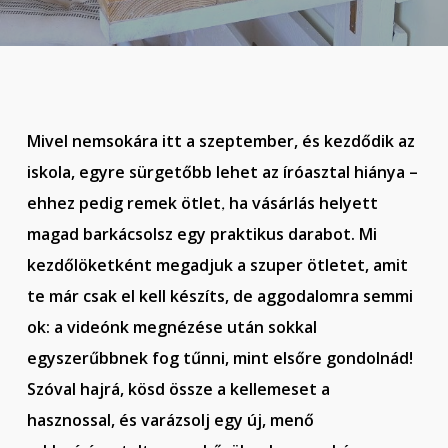
Mivel nemsokára itt a szeptember, és kezdődik az
iskola, egyre sürgetőbb lehet az íróasztal hiánya –
ehhez pedig remek ötlet
ha vásárlás helyett
,
magad barkácsolsz egy praktikus darabot. Mi
kezdőlöketként megadjuk a szuper ötletet, amit
te már csak el kell készíts, de aggodalomra semmi
ok: a videónk megnézése után sokkal
egyszerűbbnek fog tűnni, mint elsőre gondolnád!
Szóval hajrá, kösd össze a kellemeset a
hasznossal, és varázsolj egy új, menő