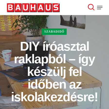
Skip
Menu
to
search
Close
main
Menu
content
SZABADIDŐ
DIY íróasztal
raklapból – így
készülj fel
időben az
iskolakezdésre!