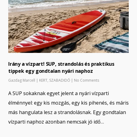
Irány a vízpart! SUP, strandolás és praktikus
tippek egy gondtalan nyári naphoz
Gazdag Marcell
|
KERT
,
SZABADIDŐ
|
No Comments
A SUP sokaknak egyet jelent a nyári vízparti
élménnyel: egy kis mozgás, egy kis pihenés, és máris
más hangulata lesz a strandolásnak. Egy gondtalan
vízparti naphoz azonban nemcsak jó idő…