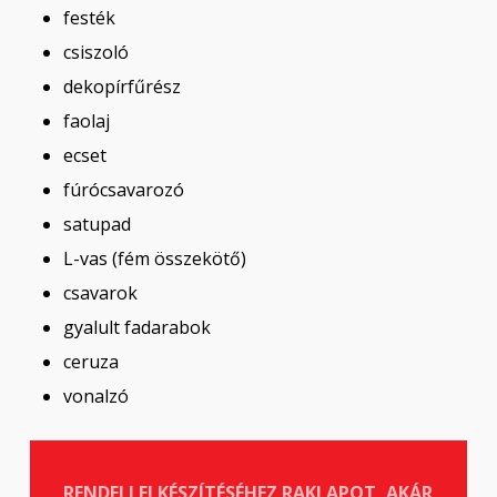
festék
csiszoló
dekopírfűrész
faolaj
ecset
fúrócsavarozó
satupad
L-vas (fém összekötő)
csavarok
gyalult fadarabok
ceruza
vonalzó
RENDELJ ELKÉSZÍTÉSÉHEZ RAKLAPOT, AKÁR