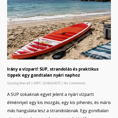
Irány a vízpart! SUP, strandolás és praktikus
tippek egy gondtalan nyári naphoz
Gazdag Marcell
|
KERT
,
SZABADIDŐ
|
No Comments
A SUP sokaknak egyet jelent a nyári vízparti
élménnyel: egy kis mozgás, egy kis pihenés, és máris
más hangulata lesz a strandolásnak. Egy gondtalan