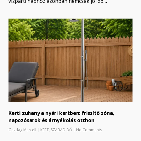
vízparti naphoz azonban nemcsak jó idő…
Kerti zuhany a nyári kertben: frissítő zóna,
napozósarok és árnyékolás otthon
Gazdag Marcell
|
KERT
,
SZABADIDŐ
|
No Comments