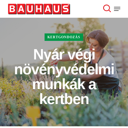
Skip
Menu
to
search
Close
main
Menu
content
KERTGONDOZÁS
Nyár végi
növényvédelmi
munkák a
kertben