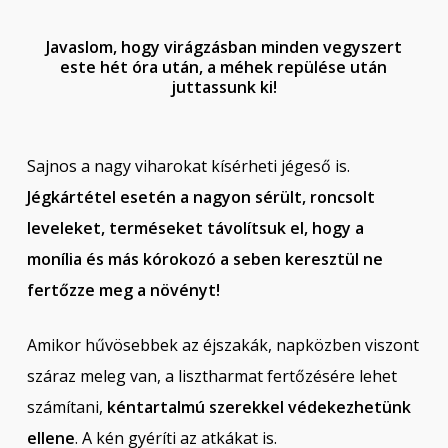
Javaslom, hogy virágzásban minden vegyszert
este hét óra után, a méhek repülése után
juttassunk ki!
Sajnos a nagy viharokat kísérheti jégeső is.
Jégkártétel esetén a nagyon sérült, roncsolt
leveleket, terméseket távolítsuk el, hogy a
monília és más kórokozó a seben keresztül ne
fertőzze meg a növényt!
Amikor hűvösebbek az éjszakák, napközben viszont
száraz meleg van, a lisztharmat fertőzésére lehet
számítani,
kéntartalmú szerekkel védekezhetünk
ellene
. A kén gyéríti az atkákat is.