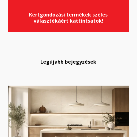
Kertgondozási termékek széles
választékáért kattintsatok!
Legújabb bejegyzések