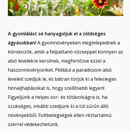
A gyomlálást se hanyagoljuk el a zöldséges
ágyásokban!
A gyomnövényeken megtelepednek a
kórokozók, amik a felpattanó vízcseppel könnyen az
alsó levelekre kerülnek, megfertőzve ezzel a
haszonnövényünket. Például a paradicsom alsó
leveleit szedjük le, és bátran törjük ki a felesleges
hónaljhajtásokat is, hogy szellősebb legyen!
Figyeljünk a helyes sor- és tőtávolságra is, ha
szükséges, inkább szedjünk ki a túl sűrűn álló
növényekből. Foltbetegségek ellen réztartalmú
szerrel védekezhetünk.