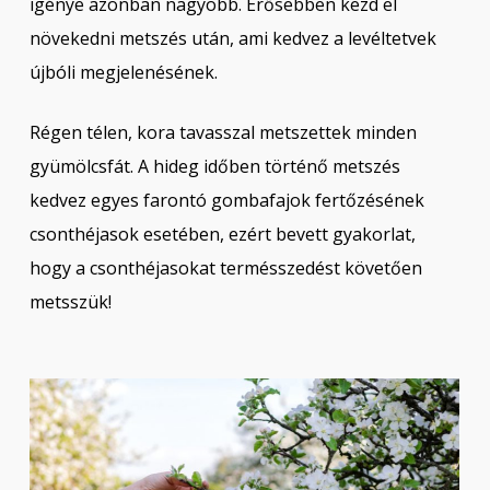
igénye azonban nagyobb. Erősebben kezd el
növekedni metszés után, ami kedvez a levéltetvek
újbóli megjelenésének.
Régen télen, kora tavasszal metszettek minden
gyümölcsfát. A hideg időben történő metszés
kedvez egyes farontó gombafajok fertőzésének
csonthéjasok esetében, ezért bevett gyakorlat,
hogy a csonthéjasokat termésszedést követően
metsszük!