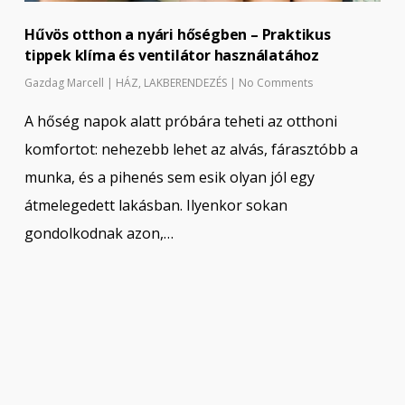
Hűvös otthon a nyári hőségben – Praktikus
tippek klíma és ventilátor használatához
Gazdag Marcell
|
HÁZ
,
LAKBERENDEZÉS
|
No Comments
A hőség napok alatt próbára teheti az otthoni
komfortot: nehezebb lehet az alvás, fárasztóbb a
munka, és a pihenés sem esik olyan jól egy
átmelegedett lakásban. Ilyenkor sokan
gondolkodnak azon,…