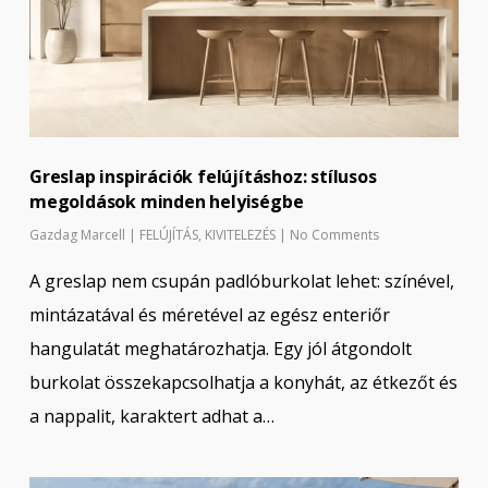
Greslap inspirációk felújításhoz: stílusos
megoldások minden helyiségbe
Gazdag Marcell
|
FELÚJÍTÁS
,
KIVITELEZÉS
|
No Comments
A greslap nem csupán padlóburkolat lehet: színével,
mintázatával és méretével az egész enteriőr
hangulatát meghatározhatja. Egy jól átgondolt
burkolat összekapcsolhatja a konyhát, az étkezőt és
a nappalit, karaktert adhat a…