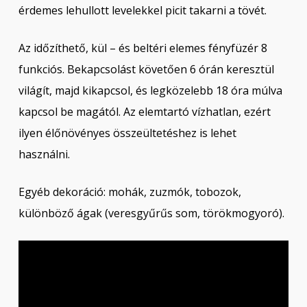
érdemes lehullott levelekkel picit takarni a tövét.
Az időzíthető, kül – és beltéri elemes fényfüzér 8
funkciós. Bekapcsolást követően 6 órán keresztül
világít, majd kikapcsol, és legközelebb 18 óra múlva
kapcsol be magától. Az elemtartó vízhatlan, ezért
ilyen élőnövényes összeültetéshez is lehet
használni.
Egyéb dekoráció: mohák, zuzmók, tobozok,
különböző ágak (veresgyűrűs som, törökmogyoró).