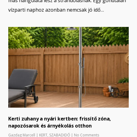
más hangulata lesz a strandolásnak. Egy gondtalan
vízparti naphoz azonban nemcsak jó idő…
Kerti zuhany a nyári kertben: frissítő zóna,
napozósarok és árnyékolás otthon
Gazdag Marcell
|
KERT
,
SZABADIDŐ
|
No Comments