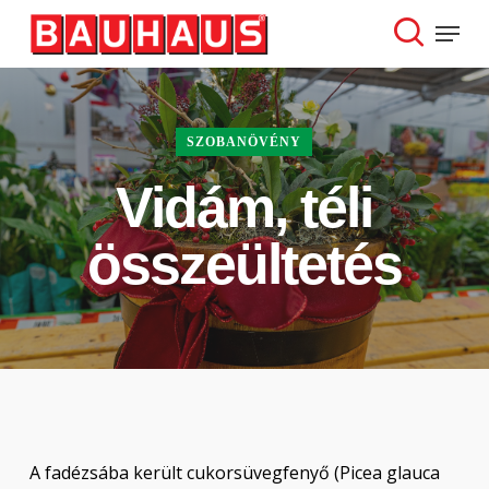
Skip
Menu
to
search
Close
main
Menu
content
SZOBANÖVÉNY
Vidám, téli
összeültetés
A fadézsába került cukorsüvegfenyő (Picea glauca