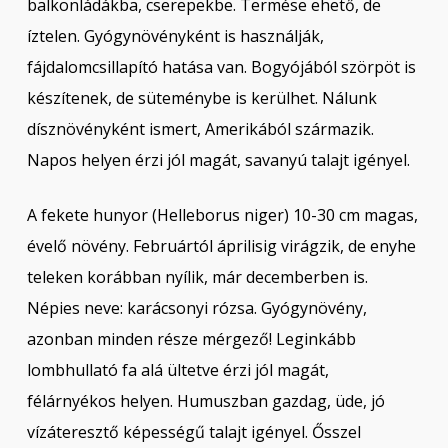
balkonládákba, cserepekbe. Termése ehető, de
íztelen. Gyógynövényként is használják,
fájdalomcsillapító hatása van. Bogyójából szörpöt is
készítenek, de süteménybe is kerülhet. Nálunk
dísznövényként ismert, Amerikából származik.
Napos helyen érzi jól magát, savanyú talajt igényel.
A fekete hunyor (Helleborus niger) 10-30 cm magas,
évelő növény. Februártól áprilisig virágzik, de enyhe
teleken korábban nyílik, már decemberben is.
Népies neve: karácsonyi rózsa. Gyógynövény,
azonban minden része mérgező! Leginkább
lombhullató fa alá ültetve érzi jól magát,
félárnyékos helyen. Humuszban gazdag, üde, jó
vízáteresztő képességű talajt igényel. Ősszel