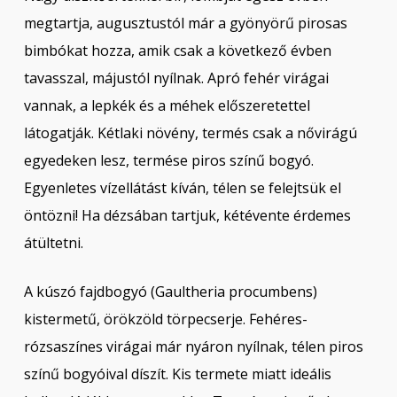
megtartja, augusztustól már a gyönyörű pirosas
bimbókat hozza, amik csak a következő évben
tavasszal, májustól nyílnak. Apró fehér virágai
vannak, a lepkék és a méhek előszeretettel
látogatják. Kétlaki növény, termés csak a nővirágú
egyedeken lesz, termése piros színű bogyó.
Egyenletes vízellátást kíván, télen se felejtsük el
öntözni! Ha dézsában tartjuk, kétévente érdemes
átültetni.
A kúszó fajdbogyó (Gaultheria procumbens)
kistermetű, örökzöld törpecserje. Fehéres-
rózsaszínes virágai már nyáron nyílnak, télen piros
színű bogyóival díszít. Kis termete miatt ideális