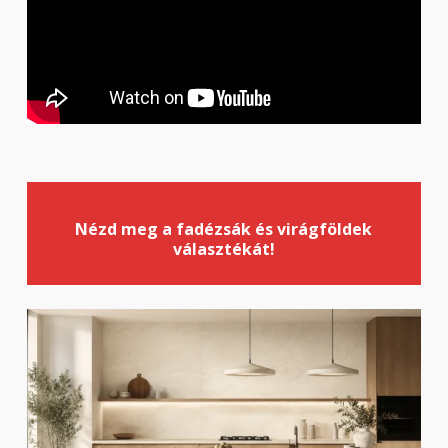
Nézd meg a fadézsák és virágföldek
választékát!