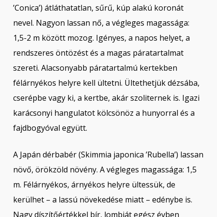
’Conica’) átláthatatlan, sűrű, kúp alakú koronát
nevel. Nagyon lassan nő, a végleges magassága:
1,5-2 m között mozog. Igényes, a napos helyet, a
rendszeres öntözést és a magas páratartalmat
szereti. Alacsonyabb páratartalmú kertekben
félárnyékos helyre kell ültetni. Ültethetjük dézsába,
cserépbe vagy ki, a kertbe, akár szoliternek is. Igazi
karácsonyi hangulatot kölcsönöz a hunyorral és a
fajdbogyóval együtt.
A Japán dérbabér (Skimmia japonica ’Rubella’) lassan
növő, örökzöld növény. A végleges magassága: 1,5
m. Félárnyékos, árnyékos helyre ültessük, de
kerülhet – a lassú növekedése miatt – edénybe is.
Nagy díszítőértékkel bír, lombját egész évben