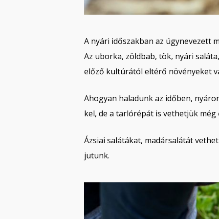
A nyári időszakban az úgynevezett má
Az uborka, zöldbab, tök, nyári saláta
előző kultúrától eltérő növényeket 
Ahogyan haladunk az időben, nyáron 
kel, de a tarlórépát is vethetjük még
Ázsiai salátákat, madársalátát vethe
jutunk.