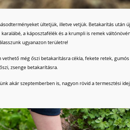
sodterményeket ültetjük, illetve vetjük. Betakarítás után új
, karalábé, a káposztafélék és a krumpli is remek váltónövén
válasszunk ugyanazon területre!
vethető még őszi betakarításra cékla, fekete retek, gumós 
 őszi, zsenge betakarításra.
tünk akár szeptemberben is, nagyon rövid a termesztési idejü