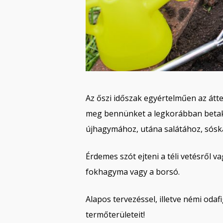
Az őszi időszak egyértelműen az átte
meg bennünket a legkorábban betaka
újhagymához, utána salátához, sósk
Érdemes szót ejteni a téli vetésről v
fokhagyma vagy a borsó.
Alapos tervezéssel, illetve némi oda
termőterületeit!