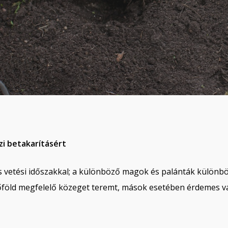
zi betakarításért
 vetési időszakkal; a különböző magok és palánták különböz
föld megfelelő közeget teremt, mások esetében érdemes vá