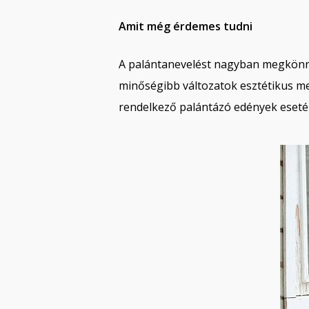
Amit még érdemes tudni
A palántanevelést nagyban megkönn
minőségibb változatok esztétikus meg
rendelkező palántázó edények esetébe