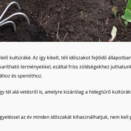
lelő kultúráké. Az így kikelt, téli időszakot fejlődő állapo
rítható terményekkel, ezáltal friss zöldségekhez juthatun
ához és spenóthoz.
agy tél alá vetésről is, amelyre kizárólag a hidegtűrő kultú
figyeléssel az év minden időszakát kihasználhatjuk, nem kel