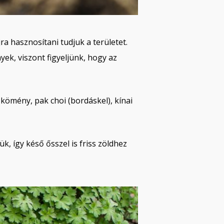
ra hasznosítani tudjuk a területet.
yek, viszont figyeljünk, hogy az
kömény, pak choi (bordáskel), kínai
k, így késő ősszel is friss zöldhez