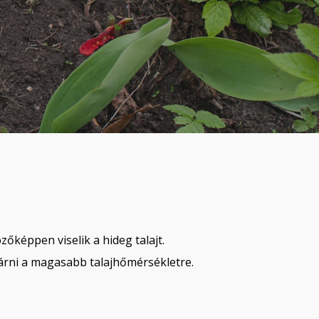
őképpen viselik a hideg talajt.
rni a magasabb talajhőmérsékletre.