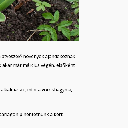
tban átvészelő növények ajándékoznak
k akár már március végén, elsőként
rák alkalmasak, mint a vöröshagyma,
l parlagon pihentetnünk a kert