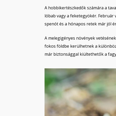
A hobbikertészkedők számára a tavas
lóbab vagy a feketegyökér. Február
spenót és a hónapos retek már jól ér
A melegigényes növények vetésének id
fokos földbe kerülhetnek a különböz
már biztonsággal kiültethetők a fagy