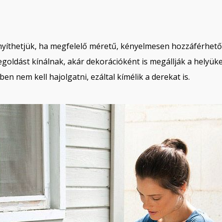
yíthetjük, ha megfelelő méretű, kényelmesen hozzáférhet
oldást kínálnak, akár dekorációként is megállják a helyüke
n nem kell hajolgatni, ezáltal kímélik a derekat is.