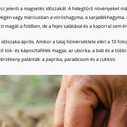
z jelenti a magvetés időszakát. A hidegtűrő növényeket már
 végén vagy márciusban a vöröshagyma, a sarjadékhagyma, a
zi magát a földben, de a fejes salátával és a kaporral sem é
őszaka április. Amikor a talaj hőmérséklete eléri a 10 foko
ő tök- és káposztafélék magjai, az uborka, a bab és a több
érzékeny palánták: a paprika, paradicsom és a cukkini.