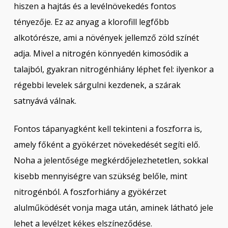
hiszen a hajtás és a levélnövekedés fontos
tényezője. Ez az anyag a klorofill legfőbb
alkotórésze, ami a növények jellemző zöld színét
adja. Mivel a nitrogén könnyedén kimosódik a
talajból, gyakran nitrogénhiány léphet fel: ilyenkor a
régebbi levelek sárgulni kezdenek, a szárak
satnyává válnak.
Fontos tápanyagként kell tekinteni a foszforra is,
amely főként a gyökérzet növekedését segíti elő.
Noha a jelentősége megkérdőjelezhetetlen, sokkal
kisebb mennyiségre van szükség belőle, mint
nitrogénból. A foszforhiány a gyökérzet
alulműködését vonja maga után, aminek látható jele
lehet a levélzet kékes elszíneződése.