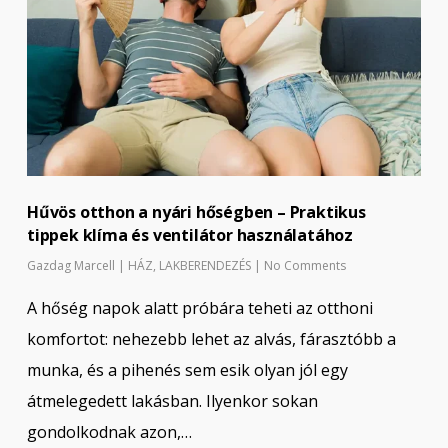
Hűvös otthon a nyári hőségben – Praktikus
tippek klíma és ventilátor használatához
Gazdag Marcell
|
HÁZ
,
LAKBERENDEZÉS
|
No Comments
A hőség napok alatt próbára teheti az otthoni
komfortot: nehezebb lehet az alvás, fárasztóbb a
munka, és a pihenés sem esik olyan jól egy
átmelegedett lakásban. Ilyenkor sokan
gondolkodnak azon,…