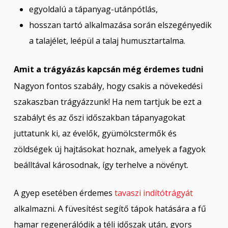
egyoldalú a tápanyag-utánpótlás,
hosszan tartó alkalmazása során elszegényedik
a talajélet, leépül a talaj humusztartalma.
Amit a trágyázás kapcsán még érdemes tudni
Nagyon fontos szabály, hogy csakis a növekedési
szakaszban trágyázzunk! Ha nem tartjuk be ezt a
szabályt és az őszi időszakban tápanyagokat
juttatunk ki, az évelők, gyümölcstermők és
zöldségek új hajtásokat hoznak, amelyek a fagyok
beálltával károsodnak, így terhelve a növényt.
A gyep esetében érdemes
tavaszi indítótrágyát
alkalmazni. A füvesítést segítő tápok hatására a fű
hamar regenerálódik a téli időszak után, gyors