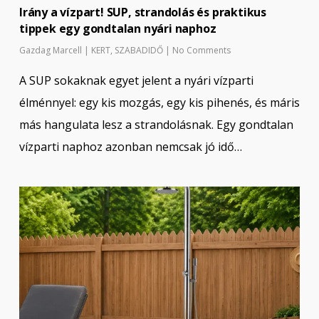
Irány a vízpart! SUP, strandolás és praktikus
tippek egy gondtalan nyári naphoz
Gazdag Marcell
|
KERT
,
SZABADIDŐ
|
No Comments
A SUP sokaknak egyet jelent a nyári vízparti
élménnyel: egy kis mozgás, egy kis pihenés, és máris
más hangulata lesz a strandolásnak. Egy gondtalan
vízparti naphoz azonban nemcsak jó idő…