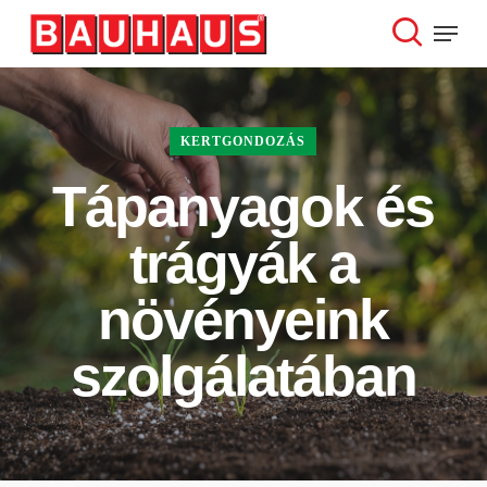
Skip
Menu
to
search
Close
main
Menu
content
KERTGONDOZÁS
Tápanyagok és
trágyák a
növényeink
szolgálatában