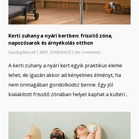
Kerti zuhany a nyári kertben: frissítő zóna,
napozósarok és árnyékolás otthon
Gazdag Marcell
|
KERT
,
SZABADIDŐ
|
No Comments
A kerti zuhany a nyári kert egyik praktikus eleme
lehet, de igazán akkor ad kényelmes élményt, ha
nem önmagában gondolkodsz benne. Egy jól
kialakított frissítő zónában helyet kaphat a kültéri…