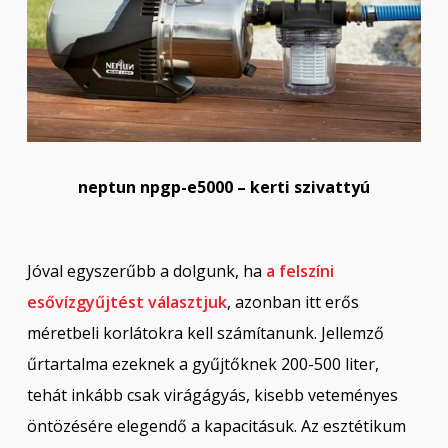
neptun npgp-e5000 – kerti szivattyú
Jóval egyszerűbb a dolgunk, ha
a felszíni
esővízgyűjtést választjuk
, azonban itt erős
méretbeli korlátokra kell számítanunk. Jellemző
űrtartalma ezeknek a gyűjtőknek 200-500 liter,
tehát inkább csak virágágyás, kisebb veteményes
öntözésére elegendő a kapacitásuk. Az esztétikum