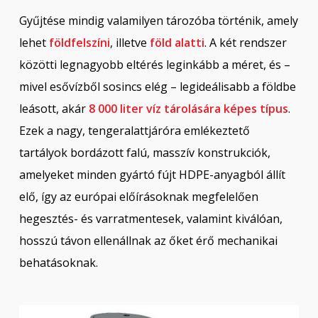
Gyűjtése mindig valamilyen tározóba történik, amely
lehet
földfelszíni
, illetve
föld alatti
. A két rendszer
közötti legnagyobb eltérés leginkább a méret, és –
mivel esővízből sosincs elég – legideálisabb a földbe
leásott, akár
8 000 liter víz tárolására képes típus
.
Ezek a nagy, tengeralattjáróra emlékeztető
tartályok bordázott falú, masszív konstrukciók,
amelyeket minden gyártó fújt HDPE-anyagból állít
elő, így az európai előírásoknak megfelelően
hegesztés- és varratmentesek, valamint kiválóan,
hosszú távon ellenállnak az őket érő mechanikai
behatásoknak.