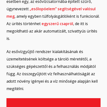
esetben egy, az esővízcsatornába épített szűrő,
úgynevezett
„esőlopóelem” segítségével valósul
meg
, amely egyben túlfolyásgátlóként is funkcionál.
Az ürítés történhet
egyszerű csapról
, de itt is
megoldható az akár automatizált, szivattyús ürítés
is.
Az esővízgyűjtő rendszer kialakításának és
üzemeltetésének költsége a tároló méretétől, a
szükséges gépészettől és a felhasználás módjától
függ. Az összegyűjtött víz felhasználhatóságát az
adott növény igényei és a víz minősége alapján kell
megítélni.