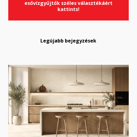
esővízgyűjtők széles választékáért
kattints!
Legújabb bejegyzések