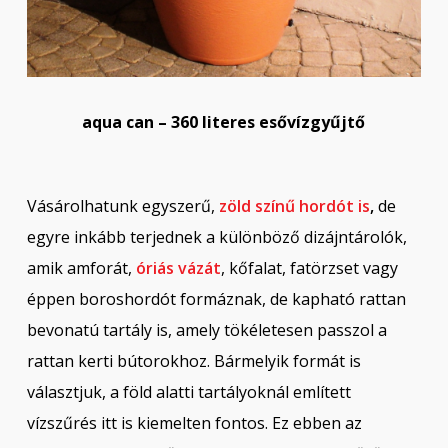
aqua can – 360 literes esővízgyűjtő
Vásárolhatunk egyszerű,
zöld színű hordót is
,
de
egyre inkább terjednek a különböző dizájntárolók,
amik amforát,
óriás vázát
, kőfalat, fatörzset vagy
éppen boroshordót formáznak, de kapható rattan
bevonatú tartály is, amely tökéletesen passzol a
rattan kerti bútorokhoz. Bármelyik formát is
választjuk, a föld alatti tartályoknál említett
vízszűrés itt is kiemelten fontos. Ez ebben az