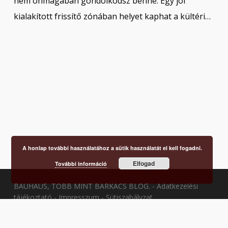
nem önmagában gondolkodsz benne. Egy jól
kialakított frissítő zónában helyet kaphat a kültéri…
A honlap további használatához a sütik használatát el kell fogadni.
Elfogad
További információ
BAUHAUS, TÖBB MINT BARKÁCS BLOG. -
Adatkezelési
tájékoztató
-
Impresszum
-
Sütiszabályzat
facebook
youtube
instagram
tiktok