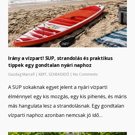
Irány a vízpart! SUP, strandolás és praktikus
tippek egy gondtalan nyári naphoz
Gazdag Marcell
|
KERT
,
SZABADIDŐ
|
No Comments
A SUP sokaknak egyet jelent a nyári vízparti
élménnyel: egy kis mozgás, egy kis pihenés, és máris
más hangulata lesz a strandolásnak. Egy gondtalan
vízparti naphoz azonban nemcsak jó idő…