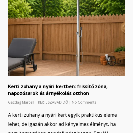
Kerti zuhany a nyári kertben: frissítő zóna,
napozósarok és árnyékolás otthon
Gazdag Marcell
|
KERT
,
SZABADIDŐ
|
No Comments
A kerti zuhany a nyári kert egyik praktikus eleme
lehet, de igazán akkor ad kényelmes élményt, ha