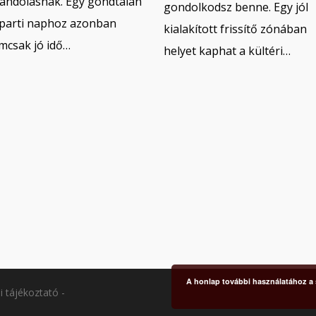
randolásnak. Egy gondtalan
gondolkodsz benne. Egy jól
zparti naphoz azonban
kialakított frissítő zónában
mcsak jó idő…
helyet kaphat a kültéri…
A honlap további használatához a s
i tájékoztató
-