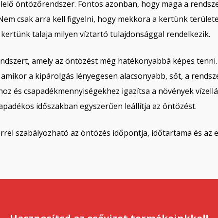
felelő öntözőrendszer. Fontos azonban, hogy maga a rendsz
Nem csak arra kell figyelni, hogy mekkora a kertünk terüle
kertünk talaja milyen víztartó tulajdonsággal rendelkezik.
endszert, amely az öntözést még hatékonyabbá képes tenni.
 amikor a kipárolgás lényegesen alacsonyabb, sőt, a rendsze
hoz és csapadékmennyiségekhez igazítsa a növények vízellá
apadékos időszakban egyszerűen leállítja az öntözést.
el szabályozható az öntözés időpontja, időtartama és az eg