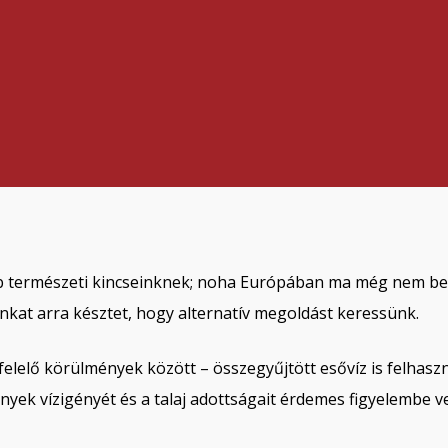
ebb természeti kincseinknek; noha Európában ma még nem bes
nkat arra késztet, hogy alternatív megoldást keressünk.
felelő körülmények között – összegyűjtött esővíz is felhas
ények vízigényét és a talaj adottságait érdemes figyelembe v