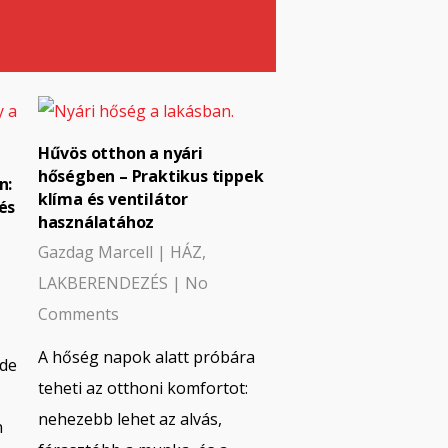
Hűvös otthon a nyári
hőségben – Praktikus tippek
n:
klíma és ventilátor
és
használatához
Gazdag Marcell
|
HÁZ
,
LAKBERENDEZÉS
|
No
Comments
A hőség napok alatt próbára
 de
teheti az otthoni komfortot:
nehezebb lehet az alvás,
n