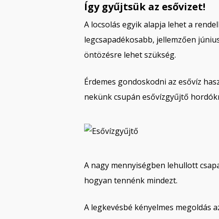
Így gyűjtsük az esővizet!
A locsolás egyik alapja lehet a rend
legcsapadékosabb, jellemzően júniu
öntözésre lehet szükség.
Érdemes gondoskodni az esővíz haszn
nekünk csupán esővízgyűjtő hordókr
A nagy mennyiségben lehullott csapa
hogyan tennénk mindezt.
A legkevésbé kényelmes megoldás az 