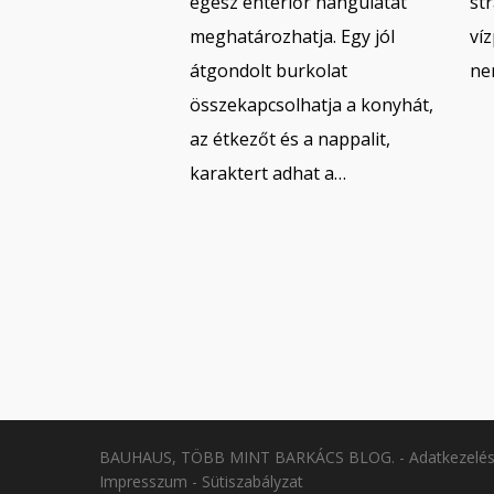
egész enteriőr hangulatát
st
meghatározhatja. Egy jól
ví
átgondolt burkolat
ne
összekapcsolhatja a konyhát,
az étkezőt és a nappalit,
karaktert adhat a…
BAUHAUS, TÖBB MINT BARKÁCS BLOG. -
Adatkezelés
Impresszum
-
Sütiszabályzat