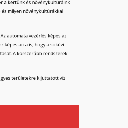
er a kertünk és növénykultúráink
te és milyen növénykultúrákkal
 Az automata vezérlés képes az
r képes arra is, hogy a sokévi
tását. A korszerűbb rendszerek
yes területekre kijuttatott víz