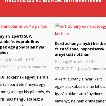
Hasznosítsd az esővizet termékeinkkel!
ány a vízpart! SUP,
randolás és praktikus
Kerti zuhany a nyári kertbe
ppek egy gondtalan nyári
frissítő zóna, napozósarok 
phoz
árnyékolás otthon
zdag Marcell
|
KERT
,
Gazdag Marcell
|
KERT
,
ABADIDŐ
|
No Comments
SZABADIDŐ
|
No Comments
SUP sokaknak egyet jelent a
A kerti zuhany a nyári kert
ári vízparti élménnyel: egy
egyik praktikus eleme lehet,
s mozgás, egy kis pihenés, és
igazán akkor ad kényelmes
ris más hangulata lesz a
élményt, ha nem önmagába