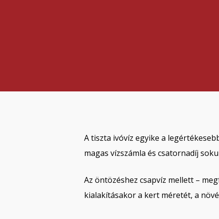
A tiszta ivóvíz egyike a legértékes
magas vízszámla és csatornadíj soku
Az öntözéshez csapvíz mellett – meg
kialakításakor a kert méretét, a növ