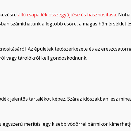
elkezésre
álló csapadék összegyűjtése és hasznosítása
. Noha
sban számíthatunk a legtöbb esőre, a magas hőmérséklet és
osításáról. Az épületek tetőszerkezete és az ereszcsatorn
ól vagy tárolókról kell gondoskodnunk.
dék jelentős tartalékot képez. Száraz időszakban lesz mihe
egyszerű merítés; egy kisebb vödörrel bármikor kimerhetjü