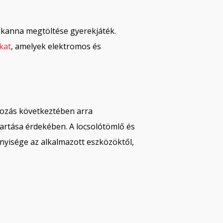
lókanna megtöltése gyerekjáték.
kat
, amelyek elektromos és
tozás következtében arra
tartása érdekében. A locsolótömlő és
nnyisége az alkalmazott eszközöktől,