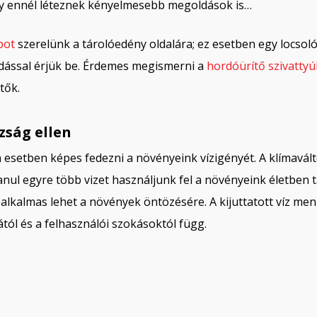
gy ennél léteznek kényelmesebb megoldások is…
pot
szerelünk a tárolóedény oldalára; ez esetben egy locso
dással érjük be. Érdemes megismerni a
hordóürítő szivattyú
tők.
zság ellen
esetben képes fedezni a növényeink vízigényét. A klímavál
nul egyre több vizet használjunk fel a növényeink életben 
alkalmas lehet a növények öntözésére. A kijuttatott víz me
ától és a felhasználói szokásoktól függ.