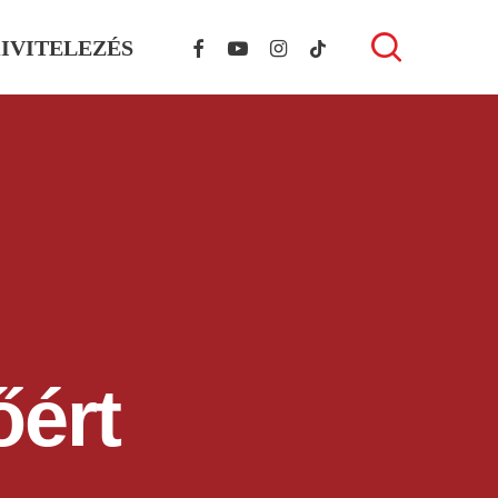
FACEBOOK
YOUTUBE
INSTAGRAM
TIKTOK
search
IVITELEZÉS
őért