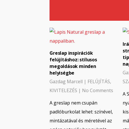
Ir
st
Greslap inspirációk
ti
felújításhoz: stílusos
na
megoldások minden
Ga
helyiségbe
Gazdag Marcell
|
FELÚJÍTÁS
,
SZ
KIVITELEZÉS
|
No Comments
A 
A greslap nem csupán
ny
padlóburkolat lehet: színével,
ki
mintázatával és méretével az
má