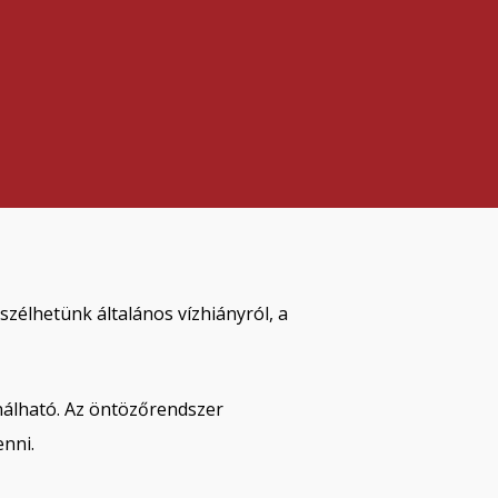
zélhetünk általános vízhiányról, a
ználható. Az öntözőrendszer
enni.