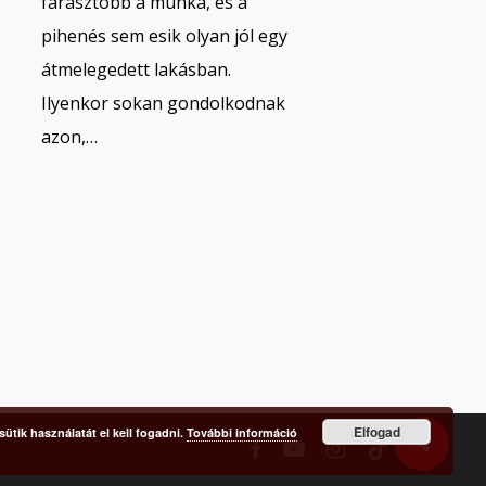
fárasztóbb a munka, és a
pihenés sem esik olyan jól egy
átmelegedett lakásban.
Ilyenkor sokan gondolkodnak
azon,…
Elfogad
ütik használatát el kell fogadni.
További információ
facebook
youtube
instagram
tiktok