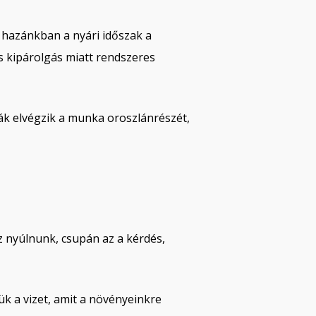
 hazánkban a nyári időszak a
 kipárolgás miatt rendszeres
ák elvégzik a munka oroszlánrészét,
z nyúlnunk, csupán az a kérdés,
k a vizet, amit a növényeinkre