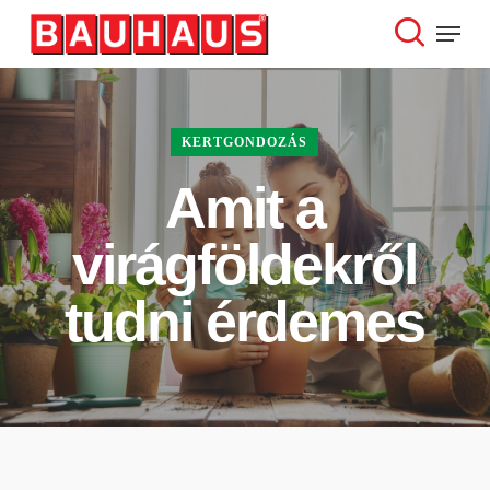
Skip
Menu
to
search
Close
main
Menu
content
KERTGONDOZÁS
Amit a
virágföldekről
tudni érdemes