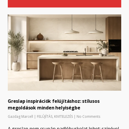
Greslap inspirációk felújításhoz: stílusos
megoldások minden helyiségbe
Gazdag Marcell
|
FELÚJÍTÁS
,
KIVITELEZÉS
|
No Comments
A greslap nem csupán padlóburkolat lehet: színével,