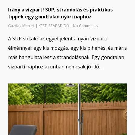
Irány a vízpart! SUP, strandolás és praktikus
tippek egy gondtalan nyári naphoz
Gazdag Marcell
|
KERT
,
SZABADIDŐ
|
No Comments
A SUP sokaknak egyet jelent a nyári vízparti
élménnyel: egy kis mozgás, egy kis pihenés, és máris
más hangulata lesz a strandolásnak. Egy gondtalan
vízparti naphoz azonban nemcsak jó idő…