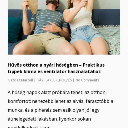
Hűvös otthon a nyári hőségben – Praktikus
tippek klíma és ventilátor használatához
Gazdag Marcell
|
HÁZ
,
LAKBERENDEZÉS
|
No Comments
A hőség napok alatt próbára teheti az otthoni
komfortot: nehezebb lehet az alvás, fárasztóbb a
munka, és a pihenés sem esik olyan jól egy
átmelegedett lakásban. Ilyenkor sokan
gondolkodnak azon,…