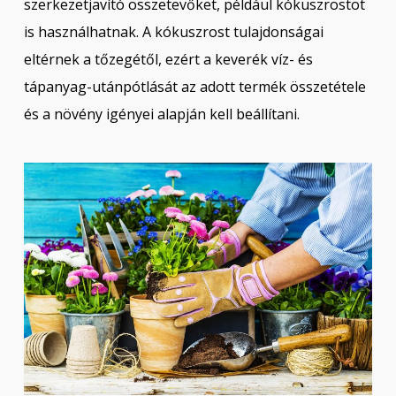
szerkezetjavító összetevőket, például kókuszrostot
is használhatnak. A kókuszrost tulajdonságai
eltérnek a tőzegétől, ezért a keverék víz- és
tápanyag-utánpótlását az adott termék összetétele
és a növény igényei alapján kell beállítani.