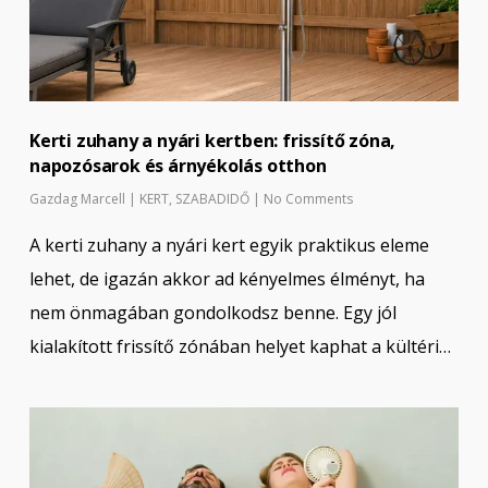
Kerti zuhany a nyári kertben: frissítő zóna,
napozósarok és árnyékolás otthon
Gazdag Marcell
|
KERT
,
SZABADIDŐ
|
No Comments
A kerti zuhany a nyári kert egyik praktikus eleme
lehet, de igazán akkor ad kényelmes élményt, ha
nem önmagában gondolkodsz benne. Egy jól
kialakított frissítő zónában helyet kaphat a kültéri…