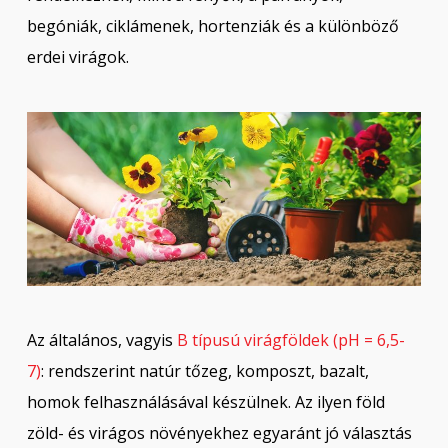
begóniák, ciklámenek, hortenziák és a különböző
erdei virágok.
Az általános, vagyis
B típusú virágföldek (pH = 6,5-
7)
: rendszerint natúr tőzeg, komposzt, bazalt,
homok felhasználásával készülnek. Az ilyen föld
zöld- és virágos növényekhez egyaránt jó választás