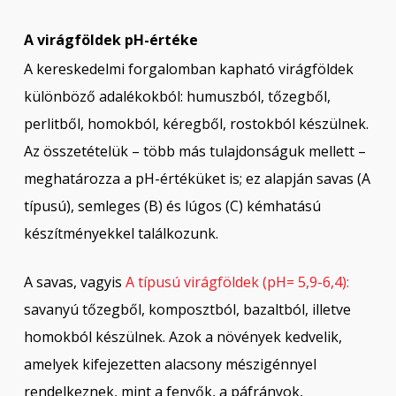
A virágföldek pH-értéke
A kereskedelmi forgalomban kapható virágföldek
különböző adalékokból: humuszból, tőzegből,
perlitből, homokból, kéregből, rostokból készülnek.
Az összetételük – több más tulajdonságuk mellett –
meghatározza a pH-értéküket is; ez alapján savas (A
típusú), semleges (B) és lúgos (C) kémhatású
készítményekkel találkozunk.
A savas, vagyis
A típusú virágföldek (pH= 5,9-6,4):
savanyú tőzegből, komposztból, bazaltból, illetve
homokból készülnek. Azok a növények kedvelik,
amelyek kifejezetten alacsony mészigénnyel
rendelkeznek, mint a fenyők, a páfrányok,