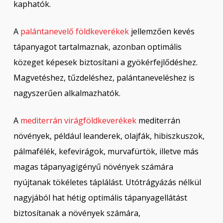
kaphatók.
A
palántanevelő földkeverékek
jellemzően kevés
tápanyagot tartalmaznak, azonban optimális
közeget képesek biztosítani a gyökérfejlődéshez.
Magvetéshez, tűzdeléshez, palántaneveléshez is
nagyszerűen alkalmazhatók.
A
mediterrán virágföldkeverékek
mediterrán
növények, például leanderek, olajfák, hibiszkuszok,
pálmafélék, kefevirágok, murvafürtök, illetve más
magas tápanyagigényű növények számára
nyújtanak tökéletes táplálást. Utótrágyázás nélkül
nagyjából hat hétig optimális tápanyagellátást
biztosítanak a növények számára,