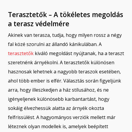
Terasztetők – A tökéletes megoldás
a terasz védelmére
Akinek van terasza, tudja, hogy milyen rossz a négy
fal közé szorulni az állandó kánikulában. A
terasztetők
kiváló megoldást nyújtanak, ha a teraszt
szeretnénk árnyékolni. A terasztetők különösen
hasznosak lehetnek a nagyobb teraszok esetében,
ahol több ember is elfér. Választás során figyeljünk
arra, hogy illeszkedjen a ház stílusához, és ne
igényeljenek különösebb karbantartást, hogy
sokáig élvezhessük alatta az árnyék okozta
felfrissülést. A hagyományos verziók mellett már
léteznek olyan modellek is, amelyek beépített