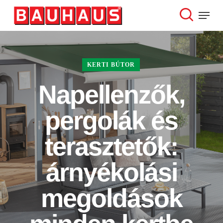
Skip
Menu
to
search
Close
main
Menu
content
KERTI BÚTOR
Napellenzők,
pergolák és
terasztetők:
árnyékolási
megoldások