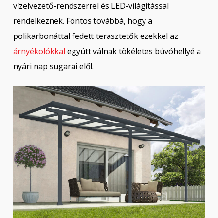
vízelvezető-rendszerrel és LED-világítással
rendelkeznek. Fontos továbbá, hogy a
polikarbonáttal fedett terasztetők ezekkel az
árnyékolókkal
együtt válnak tökéletes búvóhellyé a
nyári nap sugarai elől.