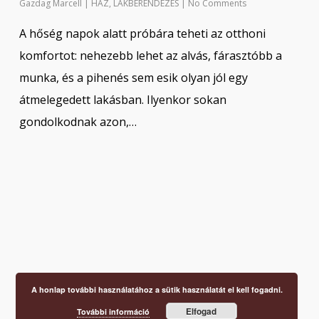
Gazdag Marcell
|
HÁZ
,
LAKBERENDEZÉS
|
No Comments
A hőség napok alatt próbára teheti az otthoni
komfortot: nehezebb lehet az alvás, fárasztóbb a
munka, és a pihenés sem esik olyan jól egy
átmelegedett lakásban. Ilyenkor sokan
gondolkodnak azon,…
A honlap további használatához a sütik használatát el kell fogadni.
Elfogad
További információ