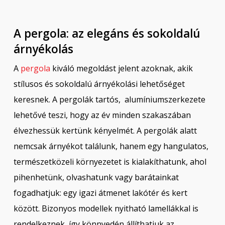
A pergola:
a
z elegáns és sokoldalú
árnyékolás
A
pergola
kiváló megoldást jelent azoknak, akik
stílusos és sokoldalú árnyékolási lehetőséget
keresnek. A pergolák tartós, alumíniumszerkezete
lehetővé teszi, hogy az év minden szakaszában
élvezhessük kertünk kényelmét. A pergolák alatt
nemcsak árnyékot találunk, hanem egy hangulatos,
természetközeli környezetet is kialakíthatunk, ahol
pihenhetünk, olvashatunk vagy barátainkat
fogadhatjuk: egy igazi átmenet lakótér és kert
között. Bizonyos modellek nyitható lamellákkal is
rendelkeznek, így könnyedén állíthatjuk az