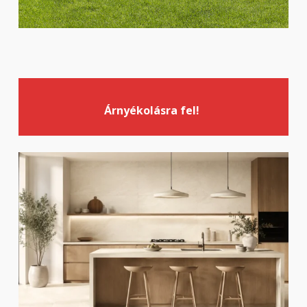
Árnyékolásra fel!