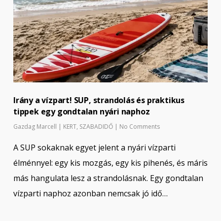
Irány a vízpart! SUP, strandolás és praktikus
tippek egy gondtalan nyári naphoz
Gazdag Marcell
|
KERT
,
SZABADIDŐ
|
No Comments
A SUP sokaknak egyet jelent a nyári vízparti
élménnyel: egy kis mozgás, egy kis pihenés, és máris
más hangulata lesz a strandolásnak. Egy gondtalan
vízparti naphoz azonban nemcsak jó idő…