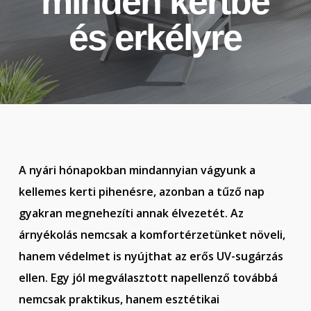
minden kertbe
és erkélyre
A nyári hónapokban mindannyian vágyunk a
kellemes kerti pihenésre, azonban a tűző nap
gyakran megnehezíti annak élvezetét. Az
árnyékolás nemcsak a komfortérzetünket növeli,
hanem védelmet is nyújt
hat az erős UV-sugárzás
ellen. Egy jól megválasztott napellenző továbbá
nemcsak praktikus, hanem esztétikai