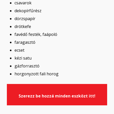
csavarok
dekopírfűrész
dörzspapír
drótkefe
favédő festék, faápoló
faragasztó
ecset
kézi satu
gázforrasztó
horgonyzott fali horog
Szerezz be hozzá minden eszközt itt!