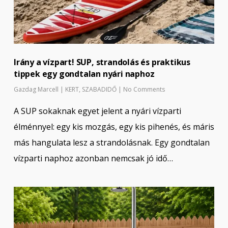
Irány a vízpart! SUP, strandolás és praktikus
tippek egy gondtalan nyári naphoz
Gazdag Marcell
|
KERT
,
SZABADIDŐ
|
No Comments
A SUP sokaknak egyet jelent a nyári vízparti
élménnyel: egy kis mozgás, egy kis pihenés, és máris
más hangulata lesz a strandolásnak. Egy gondtalan
vízparti naphoz azonban nemcsak jó idő…