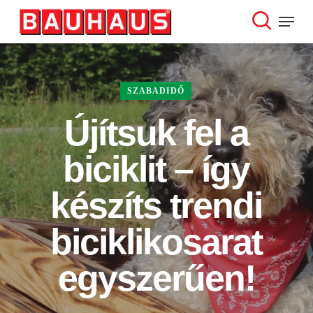
Skip
Menu
to
search
Close
main
Menu
content
SZABADIDŐ
Újítsuk fel a
biciklit – így
készíts trendi
biciklikosarat
egyszerűen!