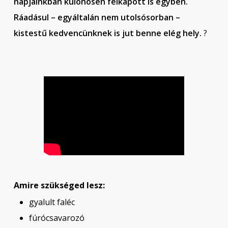
napjainkban különösen felkapott is egyben.
Ráadásul – egyáltalán nem utolsósorban –
kistestű kedvencünknek is jut benne elég hely.
?
Amire szükséged lesz:
gyalult faléc
fúrócsavarozó