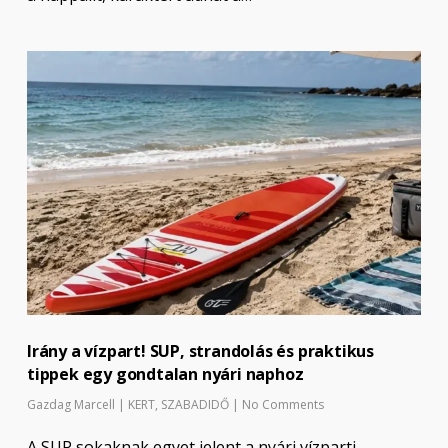
Irány a vízpart! SUP, strandolás és praktikus
tippek egy gondtalan nyári naphoz
Gazdag Marcell
|
KERT
,
SZABADIDŐ
|
No Comments
A SUP sokaknak egyet jelent a nyári vízparti