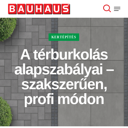
Skip
Menu
to
search
Close
main
Menu
content
KERTÉPÍTÉS
A térburkolás
alapszabályai –
szakszerűen,
profi módon