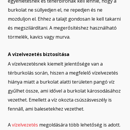
egyenletesnek és teherbírónak kell lennie, hogy a
burkolat ne süllyedjen el, ne repedjen és ne
mozduljon el. Ehhez a talajt gondosan le kell takarni
és megszilárdítani. A megerősítéshez használható
törmelék, kavics vagy murva.
A vízelvezetés biztosítása
A vízelvezetésnek kiemelt jelentősége van a
térburkolás során, hiszen a megfelelő vízelvezetés
hiánya miatt a burkolat alatti területen pangó víz
gyűlhet össze, ami idővel a burkolat károsodásához
vezethet. Emellett a víz okozta csúszásveszély is
fennáll, ami balesetekhez vezethet.
A
vízelvezetés
megoldására több lehetőség is adott.