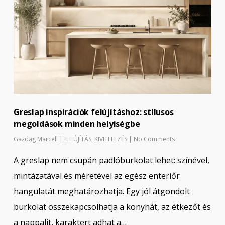
Greslap inspirációk felújításhoz: stílusos
megoldások minden helyiségbe
Gazdag Marcell
|
FELÚJÍTÁS
,
KIVITELEZÉS
|
No Comments
A greslap nem csupán padlóburkolat lehet: színével,
mintázatával és méretével az egész enteriőr
hangulatát meghatározhatja. Egy jól átgondolt
burkolat összekapcsolhatja a konyhát, az étkezőt és
a nappalit, karaktert adhat a…