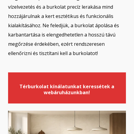
vízelvezetés és a burkolat precíz lerakása mind
hozzájárulnak a kert esztétikus és funkcionális
kialakításához. Ne feledjük, a burkolat ápolása és
karbantartása is elengedhetetlen a hosszú távú
megőrzése érdekében, ezért rendszeresen
ellenőrizni és tisztítani kell a burkolatot!
Térburkolat kínálatunkat
keressétek a
webáruházunkban!