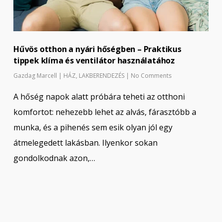
Hűvös otthon a nyári hőségben – Praktikus
tippek klíma és ventilátor használatához
Gazdag Marcell
|
HÁZ
,
LAKBERENDEZÉS
|
No Comments
A hőség napok alatt próbára teheti az otthoni
komfortot: nehezebb lehet az alvás, fárasztóbb a
munka, és a pihenés sem esik olyan jól egy
átmelegedett lakásban. Ilyenkor sokan
gondolkodnak azon,…