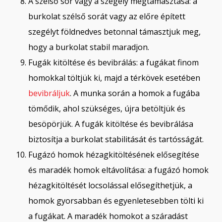
A szélső sor vagy a szegély megtámasztása: a
burkolat szélső sorát vagy az előre épített
szegélyt földnedves betonnal támasztjuk meg,
hogy a burkolat stabil maradjon.
Fugák kitöltése és bevibrálás: a fugákat finom
homokkal töltjük ki, majd a térkövek esetében
bevibráljuk
. A munka során a homok a fugába
tömődik, ahol szükséges, újra betöltjük és
besöpörjük. A fugák kitöltése és bevibrálása
biztosítja a burkolat stabilitását és tartósságát.
Fugázó homok hézagkitöltésének elősegítése
és maradék homok eltávolítása: a fugázó homok
hézagkitöltését locsolással elősegíthetjük, a
homok gyorsabban és egyenletesebben tölti ki
a fugákat. A maradék homokot a száradást