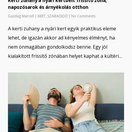
Kerti zuhany a nyári kertben: frissítő zóna,
napozósarok és árnyékolás otthon
Gazdag Marcell
|
KERT
,
SZABADIDŐ
|
No Comments
A kerti zuhany a nyári kert egyik praktikus eleme
lehet, de igazán akkor ad kényelmes élményt, ha
nem önmagában gondolkodsz benne. Egy jól
kialakított frissítő zónában helyet kaphat a kültéri…