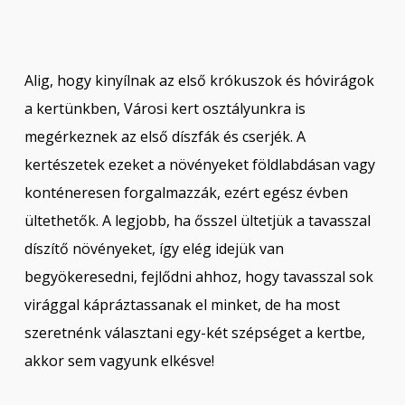
Alig, hogy kinyílnak az első krókuszok és hóvirágok
a kertünkben, Városi kert osztályunkra is
megérkeznek az első díszfák és cserjék. A
kertészetek ezeket a növényeket földlabdásan vagy
konténeresen forgalmazzák, ezért egész évben
ültethetők. A legjobb, ha ősszel ültetjük a tavasszal
díszítő növényeket, így elég idejük van
begyökeresedni, fejlődni ahhoz, hogy tavasszal sok
virággal kápráztassanak el minket, de ha most
szeretnénk választani egy-két szépséget a kertbe,
akkor sem vagyunk elkésve!