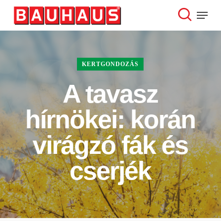
Skip
Menu
to
search
Close
main
Menu
content
KERTGONDOZÁS
A tavasz
hírnökei: korán
virágzó fák és
cserjék