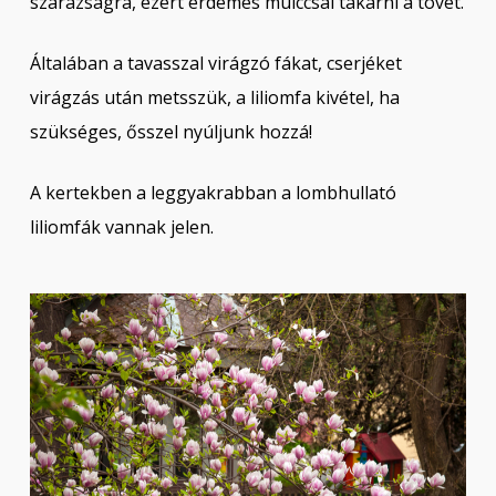
szárazságra, ezért érdemes mulccsal takarni a tövét.
Általában a tavasszal virágzó fákat, cserjéket
virágzás után metsszük, a liliomfa kivétel, ha
szükséges, ősszel nyúljunk hozzá!
A kertekben a leggyakrabban a lombhullató
liliomfák vannak jelen.