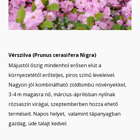
Vérszilva (Prunus cerasifera Nigra)
Májustól őszig mindenhol erősen elüt a
környezetétől erőteljes, piros színű leveleivel.
Nagyon jól kombinálható zöldlombú növényekkel,
3-4 m magasra nő, március-áprilisban nyílnak
rózsaszín virágai, szeptemberben hozza ehető
terméseit. Napos helyet, valamint tápanyagban
gazdag, üde talajt kedvel.