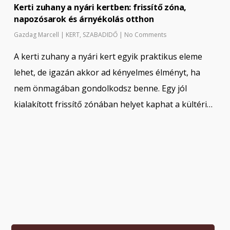
Kerti zuhany a nyári kertben: frissítő zóna,
napozósarok és árnyékolás otthon
Gazdag Marcell
|
KERT
,
SZABADIDŐ
|
No Comments
A kerti zuhany a nyári kert egyik praktikus eleme
lehet, de igazán akkor ad kényelmes élményt, ha
nem önmagában gondolkodsz benne. Egy jól
kialakított frissítő zónában helyet kaphat a kültéri…