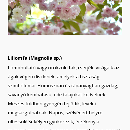
Liliomfa (Magnolia sp.)
Lombhullató vagy örökzöld fák, cserjék, virágaik az
ágak végén díszlenek, amelyek a tisztaság
szimbólumai. Humuszban és tápanyagban gazdag,
savanyú kémhatású, üde talajokat kedvelnek.
Meszes földben gyengén fejlődik, levelei
megsárgulhatnak. Napos, szélvédett helyre
ültessük! Sekélyen gyökerezik, érzékeny a