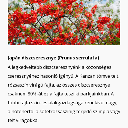
Japán díszcseresznye (Prunus serrulata)
A legkedveltebb díszcseresznyénk a közönséges
cseresznyéhez hasonló igényű. A Kanzan tömve telt,
rózsaszín virágú fajta, az összes díszcseresznye
csaknem 80%-át ez a fajta teszi ki parkjainkban. A
többi fajta szín- és alakgazdagsága rendkívül nagy,
a hófehértől a sötétrózsaszínig terjedő szimpla vagy
telt virágokkal.