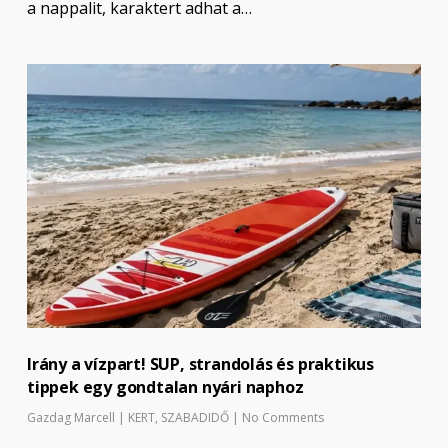
a nappalit, karaktert adhat a…
Irány a vízpart! SUP, strandolás és praktikus
tippek egy gondtalan nyári naphoz
Gazdag Marcell
|
KERT
,
SZABADIDŐ
|
No Comments