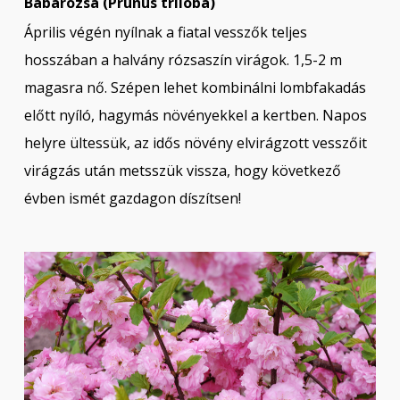
Babarózsa (Prunus triloba)
Április végén nyílnak a fiatal vesszők teljes
hosszában a halvány rózsaszín virágok. 1,5-2 m
magasra nő. Szépen lehet kombinálni lombfakadás
előtt nyíló, hagymás növényekkel a kertben. Napos
helyre ültessük, az idős növény elvirágzott vesszőit
virágzás után metsszük vissza, hogy következő
évben ismét gazdagon díszítsen!