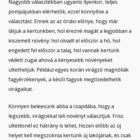
Nagyobb választékban ugyanis ilyenkor, teljes
pompájukban elérhetők, ezzel könnyítve a
választást. Ennek az az óriási előnye, hogy már
látjuk a kertünkben, hol érezné magát a legjobban a
kiszemelt növény: hol olvadt el először a hó, hol
engedett fel először a talaj, hol vannak kertünk
védett zugai ahová a kényesebb növényeket
ültethetjük. Például egyes korán virágzó magnóliák
fagyérzékenyek, a késői fagyok megtizedelhetik
virágaikat.
Könnyen beleesünk abba a csapdába, hogy a
legszebb, virágokkal teli növényt választjuk. Friss
ültetésnél ez hátrány is lehet, hiszen előbb az új
helyet kell megszoknia kertünk új lakójának, és csak