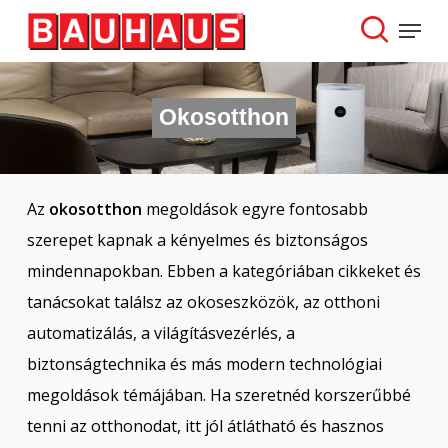
Skip
Menu
to
search
Close
main
Menu
content
Okosotthon
Az
okosotthon
megoldások egyre fontosabb
szerepet kapnak a kényelmes és biztonságos
mindennapokban. Ebben a kategóriában cikkeket és
tanácsokat találsz az okoseszközök, az otthoni
automatizálás, a világításvezérlés, a
biztonságtechnika és más modern technológiai
megoldások témájában. Ha szeretnéd korszerűbbé
tenni az otthonodat, itt jól átlátható és hasznos