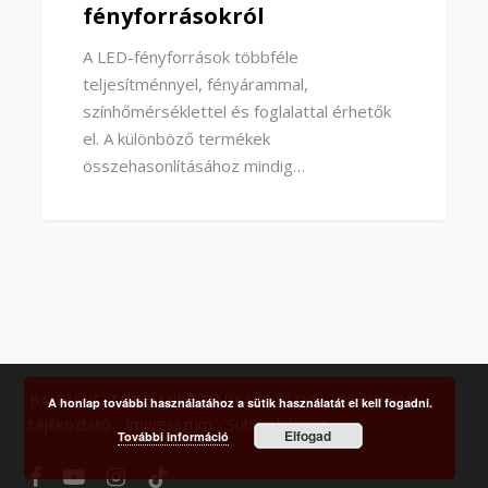
fényforrásokról
A LED-fényforrások többféle
teljesítménnyel, fényárammal,
színhőmérséklettel és foglalattal érhetők
el. A különböző termékek
összehasonlításához mindig…
BAUHAUS, TÖBB MINT BARKÁCS BLOG. -
Adatkezelési
A honlap további használatához a sütik használatát el kell fogadni.
tájékoztató
-
Impresszum
-
Sütiszabályzat
Elfogad
További információ
facebook
youtube
instagram
tiktok