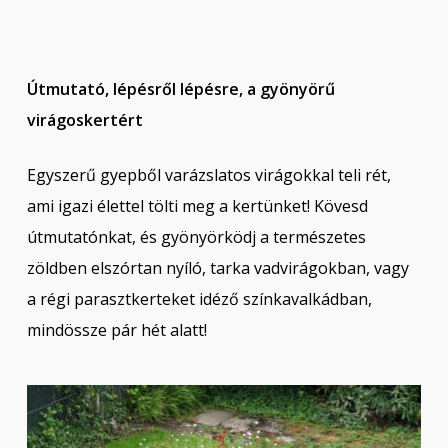
Útmutató, lépésről lépésre, a gyönyörű
virágoskertért
Egyszerű gyepből varázslatos virágokkal teli rét,
ami igazi élettel tölti meg a kertünket! Kövesd
útmutatónkat, és gyönyörködj a természetes
zöldben elszórtan nyíló, tarka vadvirágokban, vagy
a régi parasztkerteket idéző színkavalkádban,
mindössze pár hét alatt!