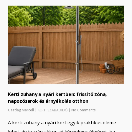
Kerti zuhany a nyári kertben: frissítő zóna,
napozósarok és árnyékolás otthon
Gazdag Marcell
|
KERT
,
SZABADIDŐ
|
No Comments
A kerti zuhany a nyári kert egyik praktikus eleme
lehet, de igazán akkor ad kényelmes élményt, ha