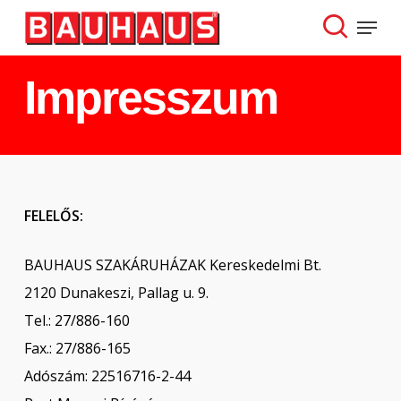
Skip
Menu
to
search
Close
main
Impresszum
Menu
content
FELELŐS:
BAUHAUS SZAKÁRUHÁZAK Kereskedelmi Bt.
2120 Dunakeszi, Pallag u. 9.
Tel.: 27/886-160
Fax.: 27/886-165
Adószám: 22516716-2-44