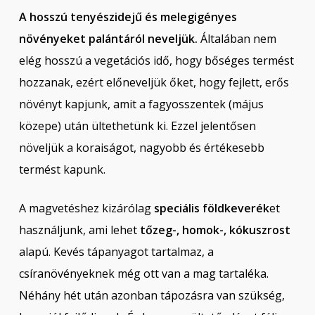
A hosszú tenyészidejű és melegigényes
növényeket palántáról neveljük.
Általában nem
elég hosszú a vegetációs idő, hogy bőséges termést
hozzanak, ezért előneveljük őket, hogy fejlett, erős
növényt kapjunk, amit a fagyosszentek (május
közepe) után ültethetünk ki. Ezzel jelentősen
növeljük a koraiságot, nagyobb és értékesebb
termést kapunk.
A magvetéshez kizárólag
speciális földkeverék
et
használjunk, ami lehet
tőzeg-, homok-, kókuszrost
alapú. Kevés tápanyagot tartalmaz, a
csíranövényeknek még ott van a mag tartaléka.
Néhány hét után azonban tápozásra van szükség,