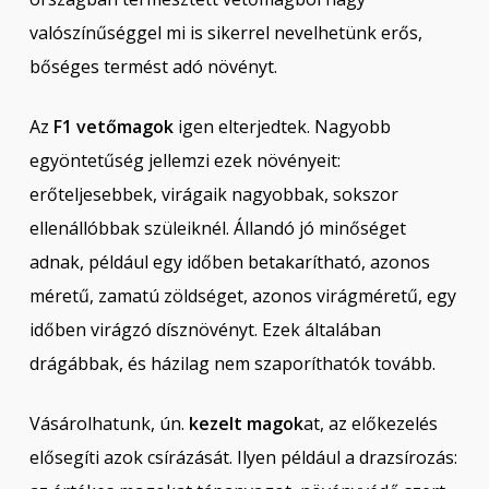
valószínűséggel mi is sikerrel nevelhetünk erős,
bőséges termést adó növényt.
Az
F1 vetőmagok
igen elterjedtek. Nagyobb
egyöntetűség jellemzi ezek növényeit:
erőteljesebbek, virágaik nagyobbak, sokszor
ellenállóbbak szüleiknél. Állandó jó minőséget
adnak, például egy időben betakarítható, azonos
méretű, zamatú zöldséget, azonos virágméretű, egy
időben virágzó dísznövényt. Ezek általában
drágábbak, és házilag nem szaporíthatók tovább.
Vásárolhatunk, ún.
kezelt magok
at, az előkezelés
elősegíti azok csírázását. Ilyen például a drazsírozás: