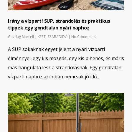
Irány a vízpart! SUP, strandolás és praktikus
tippek egy gondtalan nyári naphoz
Gazdag Marcell
|
KERT
,
SZABADIDŐ
|
No Comments
A SUP sokaknak egyet jelent a nyári vízparti
élménnyel: egy kis mozgás, egy kis pihenés, és máris
más hangulata lesz a strandolásnak. Egy gondtalan
vízparti naphoz azonban nemcsak jó idő…