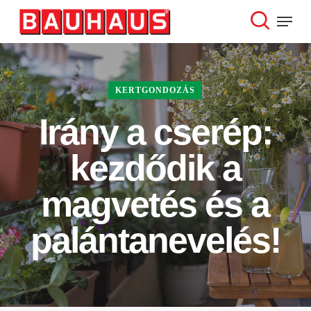
Skip
Menu
to
search
Close
main
Menu
content
KERTGONDOZÁS
Irány a cserép:
kezdődik a
magvetés és a
palántanevelés!