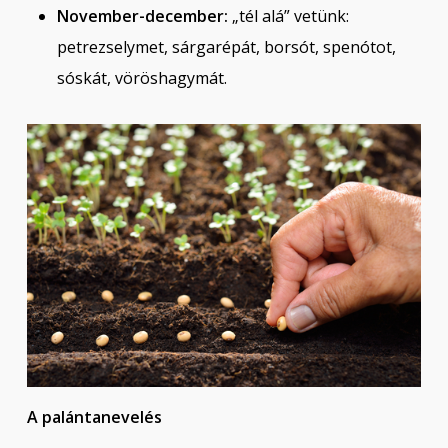
November-december:
„tél alá” vetünk:
petrezselymet, sárgarépát, borsót, spenótot,
sóskát, vöröshagymát.
A palántanevelés