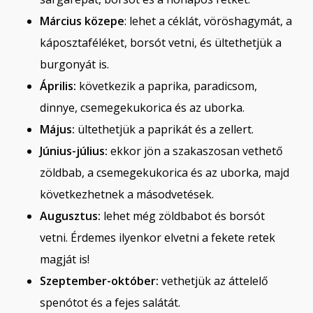
Március közepe
: lehet a céklát, vöröshagymát, a
káposztaféléket, borsót vetni, és ültethetjük a
burgonyát is.
Április:
következik a paprika, paradicsom,
dinnye, csemegekukorica és az uborka.
Május:
ültethetjük a paprikát és a zellert.
Június-július:
ekkor jön a szakaszosan vethető
zöldbab, a csemegekukorica és az uborka, majd
következhetnek a másodvetések.
Augusztus:
lehet még zöldbabot és borsót
vetni. Érdemes ilyenkor elvetni a fekete retek
magját is!
Szeptember-október:
vethetjük az áttelelő
spenótot és a fejes salátát.