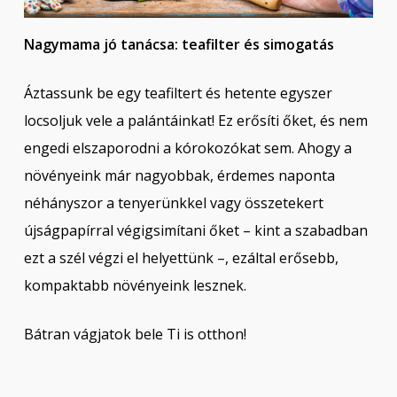
Nagymama jó tanácsa:
teafilter és simogatás
Áztassunk be egy teafiltert és hetente egyszer
locsoljuk vele a palántáinkat! Ez erősíti őket, és nem
engedi elszaporodni a kórokozókat sem. Ahogy a
növényeink már nagyobbak, érdemes naponta
néhányszor a tenyerünkkel vagy összetekert
újságpapírral végigsimítani őket – kint a szabadban
ezt a szél végzi el helyettünk –, ezáltal erősebb,
kompaktabb növényeink lesznek.
Bátran vágjatok bele Ti is otthon!