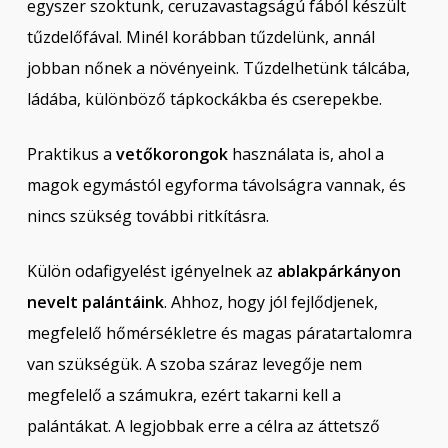
egyszer szoktunk, ceruzavastagságú fából készült
tűzdelőfával. Minél korábban tűzdelünk, annál
jobban nőnek a növényeink. Tűzdelhetünk tálcába,
ládába, különböző tápkockákba és cserepekbe.
Praktikus a
vetőkorongok
használata is, ahol a
magok egymástól egyforma távolságra vannak, és
nincs szükség további ritkításra.
Külön odafigyelést igényelnek az
ablakpárkányon
nevelt palántáink
. Ahhoz, hogy jól fejlődjenek,
megfelelő hőmérsékletre és magas páratartalomra
van szükségük. A szoba száraz levegője nem
megfelelő a számukra, ezért takarni kell a
palántákat. A legjobbak erre a célra az áttetsző