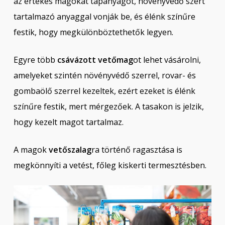
az értékes magokat tápanyagot, növényvédő szert
tartalmazó anyaggal vonják be, és élénk színűre
festik, hogy megkülönböztethetők legyen.
Egyre több
csávázott vetőmag
ot lehet vásárolni,
amelyeket szintén növényvédő szerrel, rovar- és
gombaölő szerrel kezeltek, ezért ezeket is élénk
színűre festik, mert mérgezőek. A tasakon is jelzik,
hogy kezelt magot tartalmaz.
A magok
vetőszalag
ra történő ragasztása is
megkönnyíti a vetést, főleg kiskerti termesztésben.