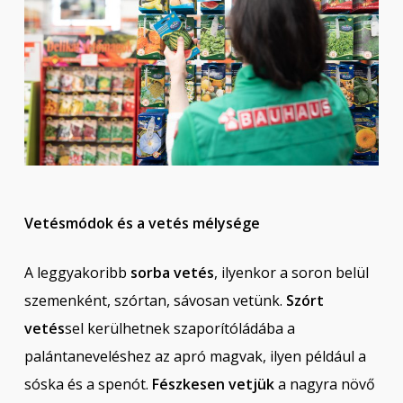
Vetésmódok és a vetés mélysége
A leggyakoribb
sorba vetés
, ilyenkor a soron belül
szemenként, szórtan, sávosan vetünk.
Szórt
vetés
sel kerülhetnek szaporítóládába a
palántaneveléshez az apró magvak, ilyen például a
sóska és a spenót.
Fészkesen vetjük
a nagyra növő