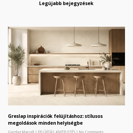
Legújabb bejegyzések
Greslap inspirációk felújításhoz: stílusos
megoldások minden helyiségbe
Gazdag Marcell
|
FELÚJÍTÁS
,
KIVITELEZÉS
|
No Comments