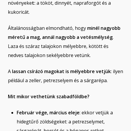
növényeke
t:
a tököt, dinnyét, napraforgót és a
kukoricát.
Általánosságban elmondható, hogy
minél nagyobb
méretű a mag, annál nagyobb a vetésmélység
.
Laza és száraz talajokon mélyebbre, kötött és
nedves talajokon sekélyebbre vetünk.
A
lassan csírázó magokat is mélyebbre vetjük
: ilyen
például a zeller, petrezselyem és a sárgarépa.
Mit mikor vethetünk szabadföldbe?
Február vége, március eleje
: ekkor vetjük a
hidegtűrő zöldségeket: a petrezselymet,
sárgarépát, borsót és a hónapos retket.