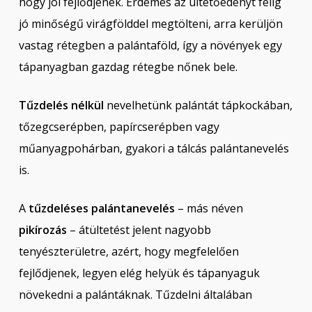
hogy jól fejlődjenek. Érdemes az ültetőedényt félig
jó minőségű virágfölddel megtölteni, arra kerüljön
vastag rétegben a palántaföld, így a növények egy
tápanyagban gazdag rétegbe nőnek bele.
Tűzdelés nélkül
nevelhetünk palántát tápkockában,
tőzegcserépben, papírcserépben vagy
műanyagpohárban, gyakori a tálcás palántanevelés
is.
A
tűzdeléses palántanevelés
– más néven
pikírozás
– átültetést jelent nagyobb
tenyészterületre, azért, hogy megfelelően
fejlődjenek, legyen elég helyük és tápanyaguk
növekedni a palántáknak. Tűzdelni általában