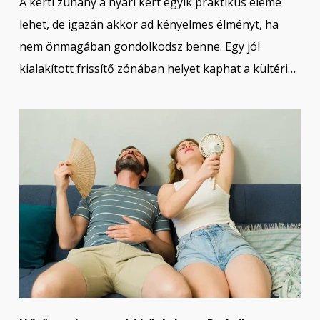
A kerti zuhany a nyári kert egyik praktikus eleme
lehet, de igazán akkor ad kényelmes élményt, ha
nem önmagában gondolkodsz benne. Egy jól
kialakított frissítő zónában helyet kaphat a kültéri…