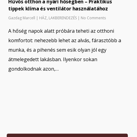
Hűvös otthon a nyári hőségben – Praktikus
tippek klíma és ventilátor használatához
Gazdag Marcell
|
HÁZ
,
LAKBERENDEZÉS
|
No Comments
A hőség napok alatt próbára teheti az otthoni
komfortot: nehezebb lehet az alvás, fárasztóbb a
munka, és a pihenés sem esik olyan jól egy
átmelegedett lakásban. Ilyenkor sokan
gondolkodnak azon,…