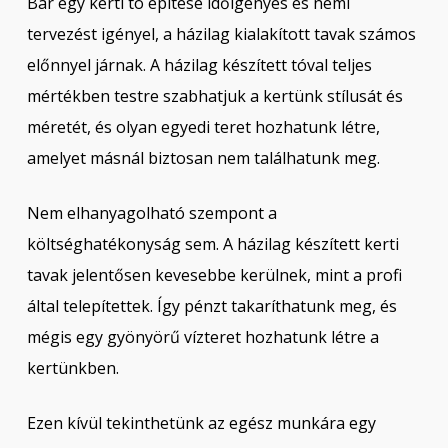
Bár egy kerti tó építése időigényes és némi
tervezést igényel, a házilag kialakított tavak számos
előnnyel járnak. A házilag készített tóval teljes
mértékben testre szabhatjuk a kertünk stílusát és
méretét, és olyan egyedi teret hozhatunk létre,
amelyet másnál biztosan nem találhatunk meg.
Nem elhanyagolható szempont a
költséghatékonyság sem. A házilag készített kerti
tavak jelentősen kevesebbe kerülnek, mint a profi
által telepítettek. Így pénzt takaríthatunk meg, és
mégis egy gyönyörű vízteret hozhatunk létre a
kertünkben.
Ezen kívül tekinthetünk az egész munkára egy