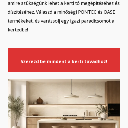
amire szükségünk lehet a kerti tó megépítéséhez és
díszítéséhez. Válaszd a minőségi PONTEC és OASE
termékeket, és varázsolj egy igazi paradicsomot a
kertedbe!
Szerezd be mindent a kerti tavadhoz!