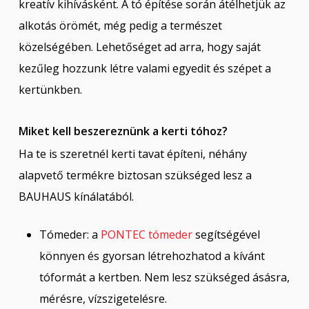
kreatív kihívásként. A tó építése során átélhetjük az
alkotás örömét, még pedig a természet
közelségében. Lehetőséget ad arra, hogy saját
kezűleg hozzunk létre valami egyedit és szépet a
kertünkben.
Miket kell beszereznünk a kerti tóhoz?
Ha te is szeretnél kerti tavat építeni, néhány
alapvető termékre biztosan szükséged lesz a
BAUHAUS kínálatából.
Tómeder: a
PONTEC tómeder
segítségével
könnyen és gyorsan létrehozhatod a kívánt
tóformát a kertben. Nem lesz szükséged ásásra,
mérésre, vízszigetelésre.