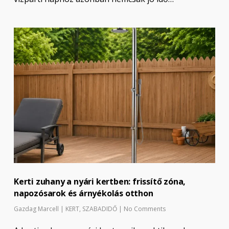
Kerti zuhany a nyári kertben: frissítő zóna,
napozósarok és árnyékolás otthon
Gazdag Marcell
|
KERT
,
SZABADIDŐ
|
No Comments