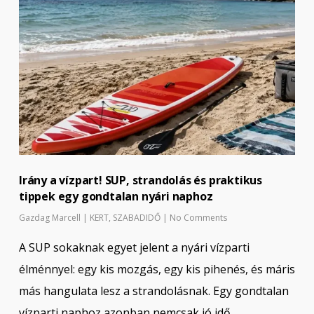
Irány a vízpart! SUP, strandolás és praktikus
tippek egy gondtalan nyári naphoz
Gazdag Marcell
|
KERT
,
SZABADIDŐ
|
No Comments
A SUP sokaknak egyet jelent a nyári vízparti
élménnyel: egy kis mozgás, egy kis pihenés, és máris
más hangulata lesz a strandolásnak. Egy gondtalan
vízparti naphoz azonban nemcsak jó idő…