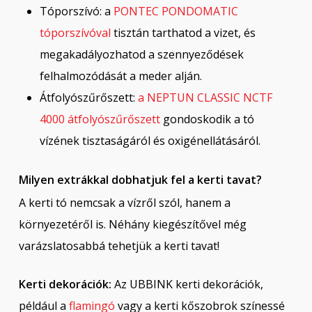
Tóporszívó: a
PONTEC PONDOMATIC
tóporszívóval
tisztán tarthatod a vizet, és
megakadályozhatod a szennyeződések
felhalmozódását a meder alján.
Átfolyószűrőszett:
a NEPTUN CLASSIC NCTF
4000 átfolyószűrőszett
gondoskodik a tó
vízének tisztaságáról és oxigénellátásáról.
Milyen extrákkal dobhatjuk fel a kerti tavat?
A kerti tó nemcsak a vízről szól, hanem a
környezetéről is. Néhány kiegészítővel még
varázslatosabbá tehetjük a kerti tavat!
Kerti dekorációk:
Az UBBINK kerti dekorációk,
például a
flamingó
vagy a kerti kőszobrok színessé