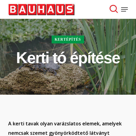
Skip
Menu
to
search
Close
main
Menu
content
KERTÉPÍTÉS
Kerti tó építése
A kerti tavak olyan varázslatos elemek, amelyek
nemcsak szemet gyönyörködtető látványt