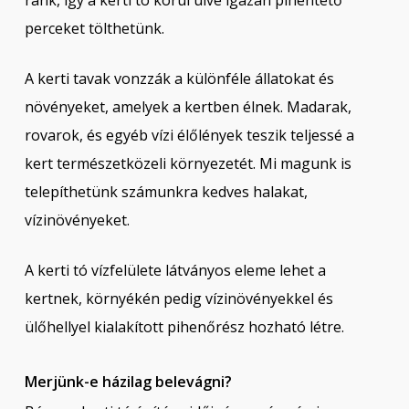
ránk, így a kerti tó körül ülve igazán pihentető
perceket tölthetünk.
A kerti tavak vonzzák a különféle állatokat és
növényeket, amelyek a kertben élnek. Madarak,
rovarok, és egyéb vízi élőlények teszik teljessé a
kert természetközeli környezetét. Mi magunk is
telepíthetünk számunkra kedves halakat,
vízinövényeket.
A kerti tó vízfelülete látványos eleme lehet a
kertnek, környékén pedig vízinövényekkel és
ülőhellyel kialakított pihenőrész hozható létre.
Merjünk-e házilag belevágni?