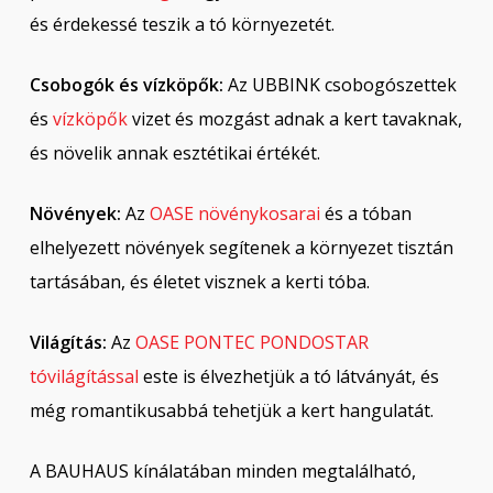
és érdekessé teszik a tó környezetét.
Csobogók és vízköpők:
Az UBBINK csobogószettek
és
vízköpők
vizet és mozgást adnak a kert tavaknak,
és növelik annak esztétikai értékét.
Növények:
Az
OASE növénykosarai
és a tóban
elhelyezett növények segítenek a környezet tisztán
tartásában, és életet visznek a kerti tóba.
Világítás:
Az
OASE PONTEC PONDOSTAR
tóvilágítással
este is élvezhetjük a tó látványát, és
még romantikusabbá tehetjük a kert hangulatát.
A BAUHAUS kínálatában minden megtalálható,