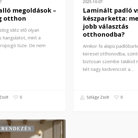
7
2025-10-07
lló megoldások –
Laminált padló v
g otthon
készparketta: me
jobb választás
log idéz elő olyan
otthonodba?
 hangulatot, mint a
ó ropogó tüze. De nem
Amikor fa alapú padlóburk
keresel otthonodba, szint
biztosan szembe találod
két nagy kedvenccel: a…
Zsolt
Szilágyi Zsolt
0
0
ERENDEZÉS