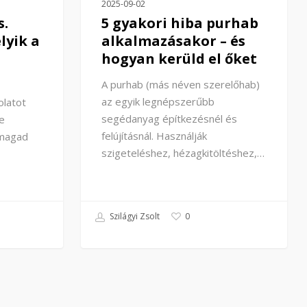
2025-09-02
s.
5 gyakori hiba purhab
lyik a
alkalmazásakor – és
hogyan kerüld el őket
A purhab (más néven szerelőhab)
az egyik legnépszerűbb
olatot
segédanyag építkezésnél és
e
felújításnál. Használják
 magad
szigeteléshez, hézagkitöltéshez,…
Szilágyi Zsolt
0