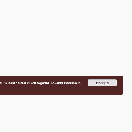
Elfogad
ütik használatát el kell fogadni.
További információ