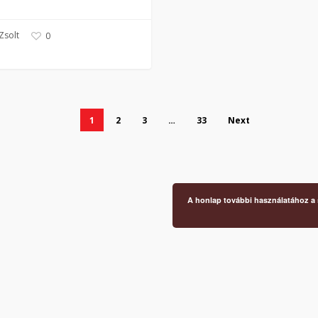
Zsolt
0
1
2
3
…
33
Next
A honlap további használatához a s