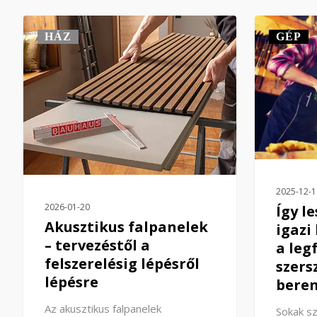
HÁZ
GÉP
2025-12-1
2026-01-20
Így l
Akusztikus falpanelek
igazi
– tervezéstől a
a leg
felszerelésig lépésről
szers
lépésre
bere
Az akusztikus falpanelek
Sokak s