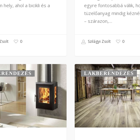
 hely, ahol a bicikli és a
egyre fontosabbá válik, h
tüzelőanyag mindig kézné
– szárazon,…
Zsolt
Szilágyi Zsolt
0
0
ERENDEZÉS
LAKBERENDEZÉS