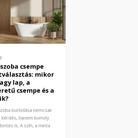
2
őszoba csempe
választás: mikor
nagy lap, a
retű csempe és a
ik?
szoba burkolása nemcsak
i kérdés, hanem komoly
öntés is. A szín, a minta