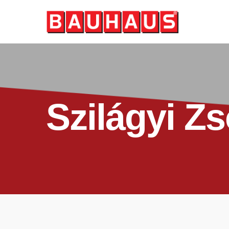
Skip
to
main
content
Szilágyi Zs