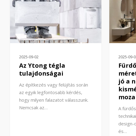
2025-09-02
2025-09-0
Az Ytong tégla
Fürd
tulajdonságai
méret
jó a 
Az építkezés vagy felújítás során
kismé
az egyik legfontosabb kérdés,
moza
hogy milyen falazatot válasszunk.
Nemcsak az…
A fürdő
technika
design-d
és…