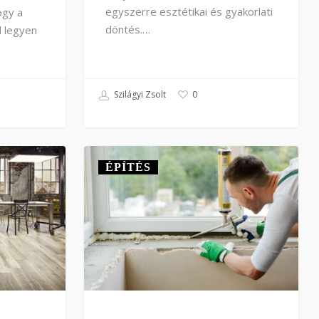
egyszerre esztétikai és gyakorlati
ogy a
döntés.…
l legyen
Szilágyi Zsolt
0
ÉPÍTÉS