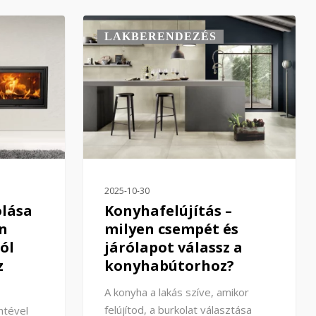
LAKBERENDEZÉS
2025-10-30
olása
Konyhafelújítás –
n
milyen csempét és
ól
járólapot válassz a
z
konyhabútorhoz?
A konyha a lakás szíve, amikor
felújítod, a burkolat választása
ntével