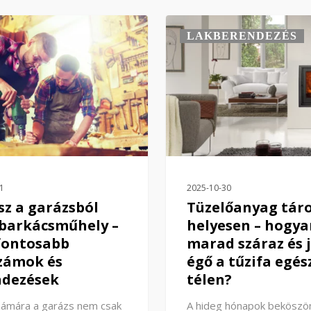
LAKBERENDEZÉS
1
2025-10-30
esz a garázsból
Tüzelőanyag tár
 barkácsműhely –
helyesen – hogya
fontosabb
marad száraz és j
zámok és
égő a tűzifa egés
ndezések
télen?
zámára a garázs nem csak
A hideg hónapok beköszö