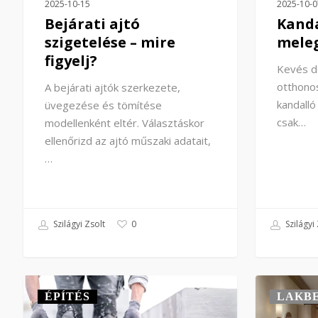
2025-10-15
2025-10-0
Bejárati ajtó
Kanda
szigetelése – mire
mele
figyelj?
Kevés do
otthonos
A bejárati ajtók szerkezete,
kandall
üvegezése és tömítése
csak…
modellenként eltér. Választáskor
ellenőrizd az ajtó műszaki adatait,
…
Szilágyi Zsolt
Szilágyi 
0
ÉPÍTÉS
LAKB