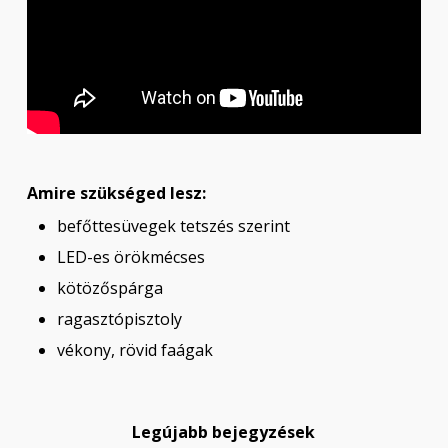
Amire szükséged lesz:
befőttesüvegek tetszés szerint
LED-es örökmécses
kötözőspárga
ragasztópisztoly
vékony, rövid faágak
Legújabb bejegyzések