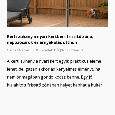
Kerti zuhany a nyári kertben: frissítő zóna,
napozósarok és árnyékolás otthon
Gazdag Marcell
|
KERT
,
SZABADIDŐ
|
No Comments
A kerti zuhany a nyári kert egyik praktikus eleme
lehet, de igazán akkor ad kényelmes élményt, ha
nem önmagában gondolkodsz benne. Egy jól
kialakított frissítő zónában helyet kaphat a kültéri…