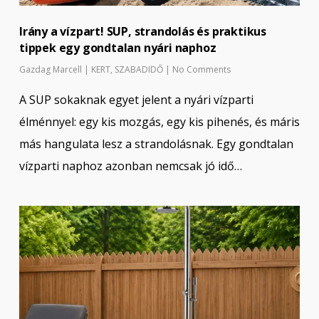
Irány a vízpart! SUP, strandolás és praktikus
tippek egy gondtalan nyári naphoz
Gazdag Marcell
|
KERT
,
SZABADIDŐ
|
No Comments
A SUP sokaknak egyet jelent a nyári vízparti
élménnyel: egy kis mozgás, egy kis pihenés, és máris
más hangulata lesz a strandolásnak. Egy gondtalan
vízparti naphoz azonban nemcsak jó idő…