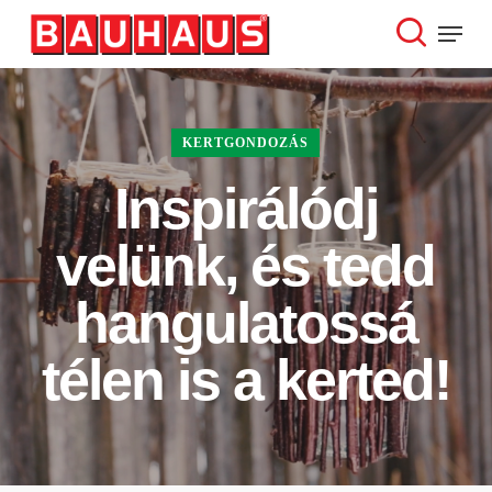
Skip
Menu
to
search
Close
main
Menu
content
KERTGONDOZÁS
Inspirálódj
velünk, és tedd
hangulatossá
télen is a kerted!