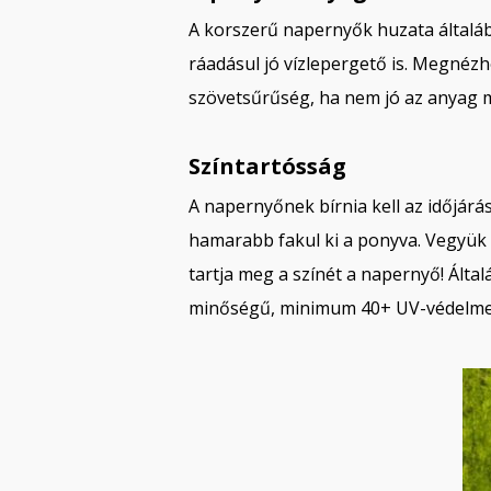
A korszerű napernyők huzata általába
ráadásul jó vízlepergető is. Megnézh
szövetsűrűség, ha nem jó az anyag m
Színtartósság
A napernyőnek bírnia kell az időjárá
hamarabb fakul ki a ponyva. Vegyük 
tartja meg a színét a napernyő! Ált
minőségű, minimum 40+ UV-védelmet