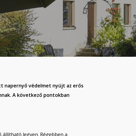
tott napernyő védelmet nyújt az erős
vannak. A következő pontokban
állítható legyen. Régebben a