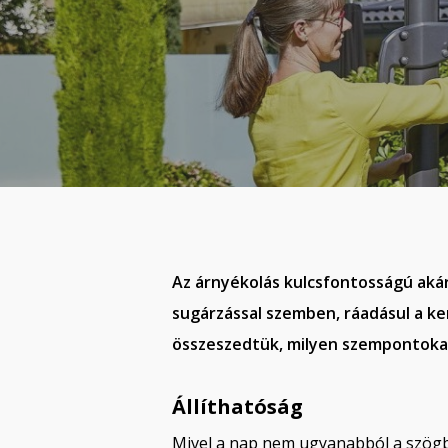
Az árnyékolás kulcsfontosságú akár 
sugárzással szemben, ráadásul a ke
összeszedtük, milyen szempontokat 
Állíthatóság
Mivel a nap nem ugyanabból a szögb