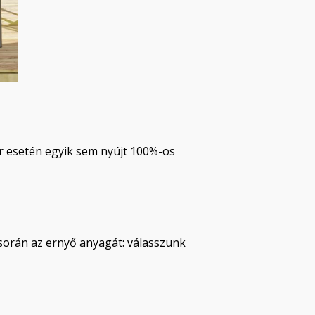
r esetén egyik sem nyújt 100%-os
orán az ernyő anyagát: válasszunk