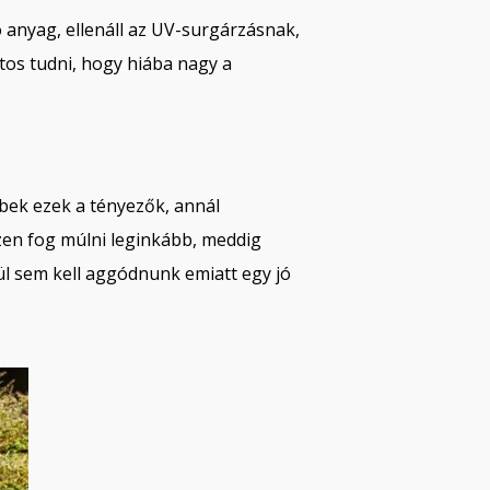
 anyag, ellenáll az UV-surgárzásnak,
tos tudni, hogy hiába nagy a
bbek ezek a tényezők, annál
zen fog múlni leginkább, meddig
l sem kell aggódnunk emiatt egy jó