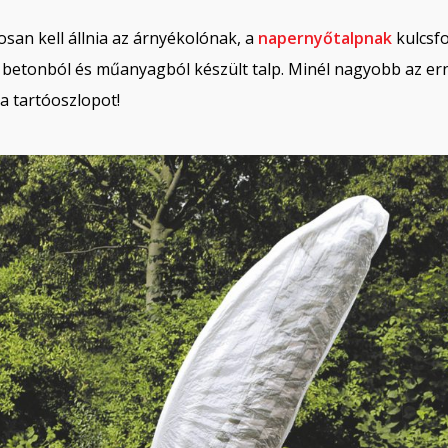
osan kell állnia az árnyékolónak, a
napernyőtalpnak
kulcsf
l, betonból és műanyagból készült talp. Minél nagyobb az er
a tartóoszlopot!