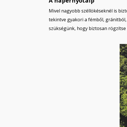
A napernyőtalp
Mivel nagyobb széllökéseknél is bizt
tekintve gyakori a fémből, gránitbó
szükségünk, hogy biztosan rögzítse 