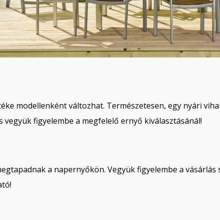
éke modellenként változhat. Természetesen, egy nyári viha
is vegyük figyelembe a megfelelő ernyő kiválasztásánál!
egtapadnak a napernyőkön. Vegyük figyelembe a vásárlás s
ató!