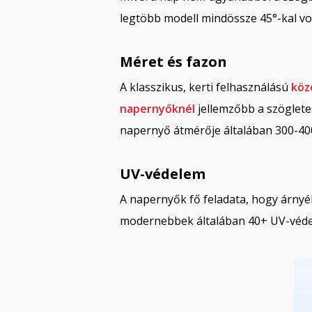
legtöbb modell mindössze 45°-kal vo
Méret és fazon
A klasszikus, kerti felhasználású
köz
napernyőknél
jellemzőbb a szögletes
napernyő átmérője általában 300-400
UV-védelem
A napernyők fő feladata, hogy árnyé
modernebbek általában 40+ UV-védelm