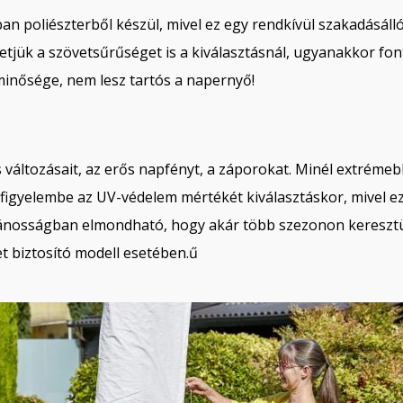
n poliészterből készül, mivel ez egy rendkívül szakadásálló
etjük a szövetsűrűséget is a kiválasztásnál, ugyanakkor fon
inősége, nem lesz tartós a napernyő!
s változásait, az erős napfényt, a záporokat. Minél extréme
figyelembe az UV-védelem mértékét kiválasztáskor, mivel e
alánosságban elmondható, hogy akár több szezonon keresztü
 biztosító modell esetében.ű