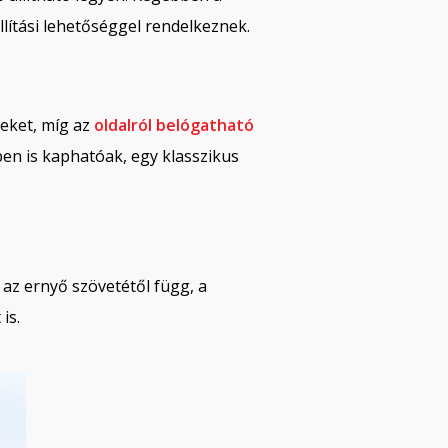
ítási lehetőséggel rendelkeznek.
leket, míg az
oldalról belógatható
ben is kaphatóak, egy klasszikus
az ernyő szövetétől függ, a
is.