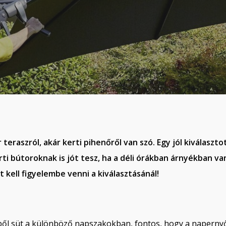
teraszról, akár kerti pihenőről van szó. Egy jól kiválasz
rti bútoroknak is jót tesz, ha a déli órákban árnyékban 
kell figyelembe venni a kiválasztásánál!
ől süt a különböző napszakokban, fontos, hogy a napernyő 