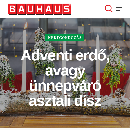
Skip
Menu
to
search
Close
main
Menu
content
KERTGONDOZÁS
Adventi erdő,
avagy
ünnepváró
asztali dísz