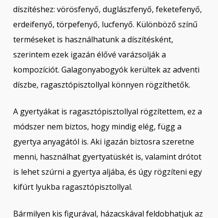
díszítéshez: vörösfenyő, duglászfenyő, feketefenyő,
erdeifenyő, törpefenyő, lucfenyő. Különböző színű
terméseket is használhatunk a díszítésként,
szerintem ezek igazán élővé varázsolják a
kompozíciót. Galagonyabogyók kerültek az adventi
díszbe, ragasztópisztollyal könnyen rögzíthetők.
A gyertyákat is ragasztópisztollyal rögzítettem, ez a
módszer nem biztos, hogy mindig elég, függ a
gyertya anyagától is. Aki igazán biztosra szeretne
menni, használhat gyertyatüskét is, valamint drótot
is lehet szúrni a gyertya aljába, és úgy rögzíteni egy
kifúrt lyukba ragasztópisztollyal.
Bármilyen kis figurával, házacskával feldobhatjuk az