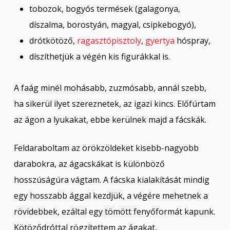
tobozok, bogyós termések (galagonya,
díszalma, borostyán, magyal, csipkebogyó),
drótkötöző,
ragasztópisztoly
,
gyertya
hóspray,
díszíthetjük a végén kis figurákkal is.
A faág minél mohásabb, zuzmósabb, annál szebb,
ha sikerül ilyet szereznetek, az igazi kincs. Előfúrtam
az ágon a lyukakat, ebbe kerülnek majd a fácskák.
Feldaraboltam az örökzöldeket kisebb-nagyobb
darabokra, az ágacskákat is különböző
hosszúságúra vágtam. A fácska kialakítását mindig
egy hosszabb ággal kezdjük, a végére mehetnek a
rövidebbek, ezáltal egy tömött fenyőformát kapunk.
Kötöződróttal rögzítettem az ágakat,