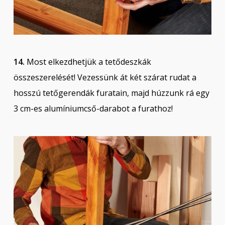
14.
Most elkezdhetjük a tetődeszkák
összeszerelését! Vezessünk át két szárat rudat a
hosszú tetőgerendák furatain, majd húzzunk rá egy
3 cm-es alumíniumcső-darabot a furathoz!