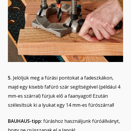
5.
Jelöljük meg a fúrási pontokat a fadeszkákon,
majd egy kisebb fafúró szár segítségével (például 4
mm-es szárral) fúrjuk elő a faanyagot! Ezután
szélesítsük ki a lyukat egy 14 mm-es fúrószárral!
BAUHAUS-tipp:
fúráshoz használjunk fúróállványt,
hogy ne csússzanak el a lapok!