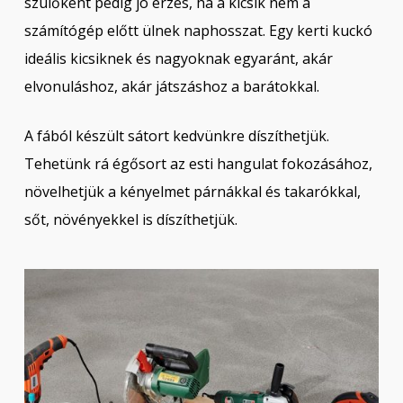
szülőként pedig jó érzés, ha a kicsik nem a
számítógép előtt ülnek naphosszat. Egy kerti kuckó
ideális kicsiknek és nagyoknak egyaránt, akár
elvonuláshoz, akár játszáshoz a barátokkal.
A fából készült sátort kedvünkre díszíthetjük.
Tehetünk rá égősort az esti hangulat fokozásához,
növelhetjük a kényelmet párnákkal és takarókkal,
sőt, növényekkel is díszíthetjük.