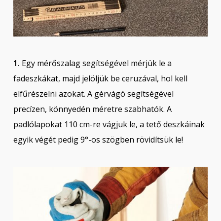
1.
Egy mérőszalag segítségével mérjük le a
fadeszkákat, majd jelöljük be ceruzával, hol kell
elfűrészelni azokat. A gérvágó segítségével
precízen, könnyedén méretre szabhatók. A
padlólapokat 110 cm-re vágjuk le, a tető deszkáinak
egyik végét pedig 9°-os szögben rövidítsük le!