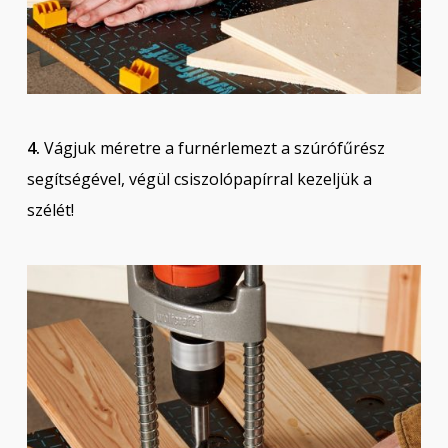
4.
Vágjuk méretre a furnérlemezt a szúrófűrész
segítségével, végül csiszolópapírral kezeljük a
szélét!