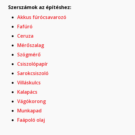
Szerszámok az építéshez:
Akkus fúrócsavarozó
Fafúró
Ceruza
Mérőszalag
Szögmérő
Csiszolópapír
Sarokcsiszoló
Villáskulcs
Kalapács
Vágókorong
Munkapad
Faápoló olaj