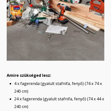
Amire szükséged lesz:
4 x fagerenda (gyalult stafnifa, fenyő) (74 x 74 x
240 cm)
24 x fagerenda (gyalult stafnifa, fenyő) (74 x 44 x
240 cm)