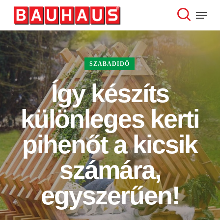
Skip
Menu
to
search
Close
main
Menu
content
SZABADIDŐ
Így készíts
különleges kerti
pihenőt a kicsik
számára,
egyszerűen!