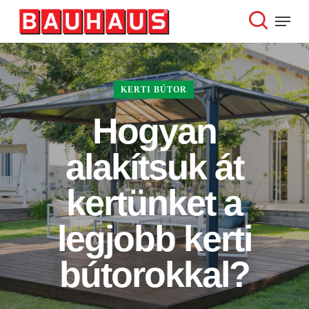
Skip
Menu
to
search
Close
main
Menu
content
KERTI BÚTOR
Hogyan
alakítsuk át
kertünket a
legjobb kerti
bútorokkal?