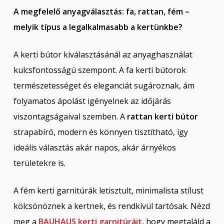
A megfelelő anyagválasztás: fa, rattan, fém –
melyik típus a legalkalmasabb a kertünkbe?
A kerti bútor kiválasztásánál az anyaghasználat
kulcsfontosságú szempont. A fa kerti bútorok
természetességet és eleganciát sugároznak, ám
folyamatos ápolást igényelnek az időjárás
viszontagságaival szemben. A
rattan kerti bútor
strapabíró, modern és könnyen tisztítható, így
ideális választás akár napos, akár árnyékos
területekre is.
A fém kerti garnitúrák letisztult, minimalista stílust
kölcsönöznek a kertnek, és rendkívül tartósak. Nézd
meg a
BAUHAUS kerti garnitúráit
, hogy megtaláld a