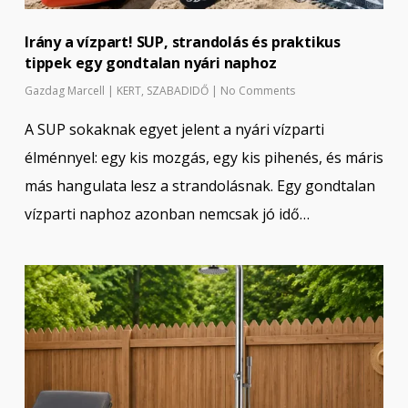
Irány a vízpart! SUP, strandolás és praktikus
tippek egy gondtalan nyári naphoz
Gazdag Marcell
|
KERT
,
SZABADIDŐ
|
No Comments
A SUP sokaknak egyet jelent a nyári vízparti
élménnyel: egy kis mozgás, egy kis pihenés, és máris
más hangulata lesz a strandolásnak. Egy gondtalan
vízparti naphoz azonban nemcsak jó idő…