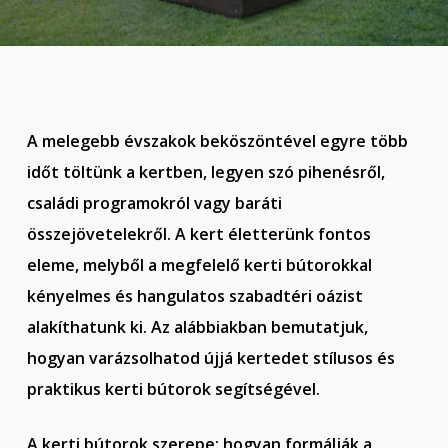
A melegebb évszakok beköszöntével egyre több
időt töltünk a kertben, legyen szó pihenésről,
családi programokról vagy baráti
összejövetelekről.
A kert életterünk fontos
eleme, melyből a megfelelő kerti bútorokkal
kényelmes és hangulatos szabadtéri oázist
alakíthatunk ki. Az alábbiakban bemutatjuk,
hogyan varázsolhatod újjá kertedet stílusos és
praktikus kerti bútorok segítségével.
A kerti bútorok szerepe: hogyan formálják a