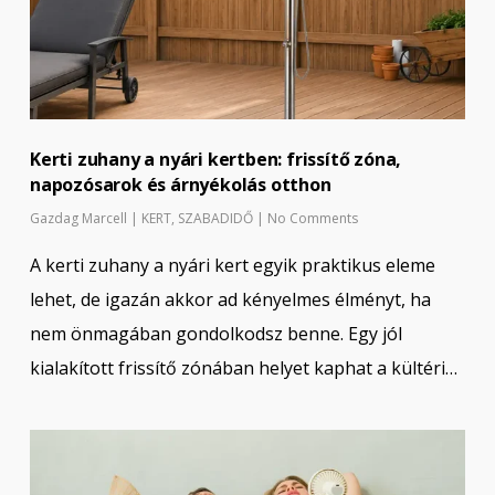
Kerti zuhany a nyári kertben: frissítő zóna,
napozósarok és árnyékolás otthon
Gazdag Marcell
|
KERT
,
SZABADIDŐ
|
No Comments
A kerti zuhany a nyári kert egyik praktikus eleme
lehet, de igazán akkor ad kényelmes élményt, ha
nem önmagában gondolkodsz benne. Egy jól
kialakított frissítő zónában helyet kaphat a kültéri…