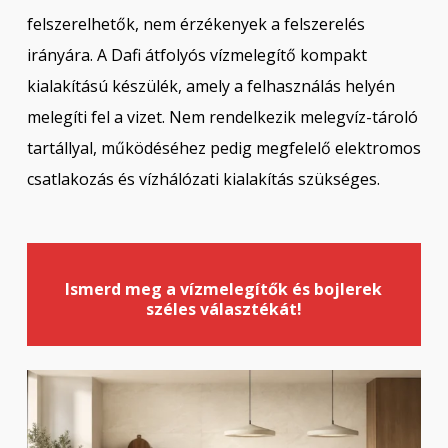
felszerelhetők, nem érzékenyek a felszerelés
irányára. A Dafi átfolyós vízmelegítő kompakt
kialakítású készülék, amely a felhasználás helyén
melegíti fel a vizet. Nem rendelkezik melegvíz-tároló
tartállyal, működéséhez pedig megfelelő elektromos
csatlakozás és vízhálózati kialakítás szükséges.
Ismerd meg a vízmelegítők és bojlerek
széles választékát!