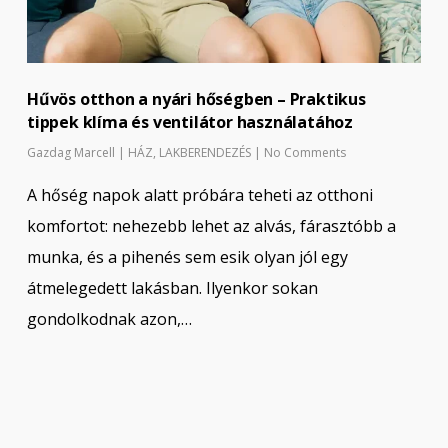
Hűvös otthon a nyári hőségben – Praktikus
tippek klíma és ventilátor használatához
Gazdag Marcell
|
HÁZ
,
LAKBERENDEZÉS
|
No Comments
A hőség napok alatt próbára teheti az otthoni
komfortot: nehezebb lehet az alvás, fárasztóbb a
munka, és a pihenés sem esik olyan jól egy
átmelegedett lakásban. Ilyenkor sokan
gondolkodnak azon,…