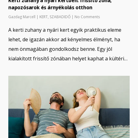
Kerti zuhany a nyári kertben: frissítő zóna,
napozósarok és árnyékolás otthon
Gazdag Marcell
|
KERT
,
SZABADIDŐ
|
No Comments
A kerti zuhany a nyári kert egyik praktikus eleme
lehet, de igazán akkor ad kényelmes élményt, ha
nem önmagában gondolkodsz benne. Egy jól
kialakított frissítő zónában helyet kaphat a kültéri…