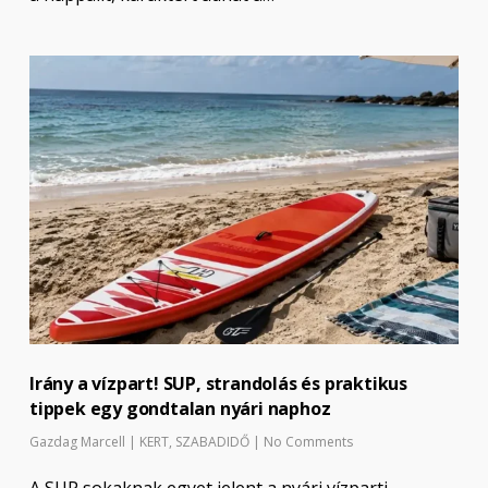
Irány a vízpart! SUP, strandolás és praktikus
tippek egy gondtalan nyári naphoz
Gazdag Marcell
|
KERT
,
SZABADIDŐ
|
No Comments
A SUP sokaknak egyet jelent a nyári vízparti