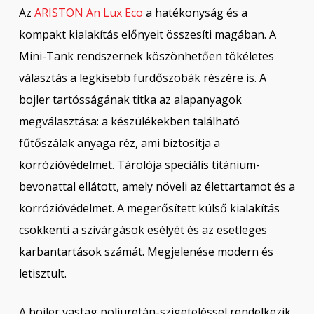
Az
ARISTON An Lux Eco
a hatékonyság és a
kompakt kialakítás előnyeit összesíti magában. A
Mini-Tank rendszernek köszönhetően tökéletes
választás a legkisebb fürdőszobák részére is. A
bojler tartósságának titka az alapanyagok
megválasztása: a készülékekben található
fűtőszálak anyaga réz, ami biztosítja a
korrózióvédelmet. Tárolója speciális titánium-
bevonattal ellátott, amely növeli az élettartamot és a
korrózióvédelmet. A megerősített külső kialakítás
csökkenti a szivárgások esélyét és az esetleges
karbantartások számát. Megjelenése modern és
letisztult.
A bojler vastag poliuretán-szigeteléssel rendelkezik,