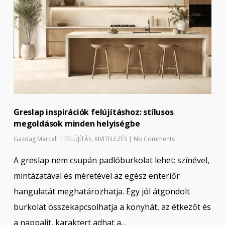
Greslap inspirációk felújításhoz: stílusos
megoldások minden helyiségbe
Gazdag Marcell
|
FELÚJÍTÁS
,
KIVITELEZÉS
|
No Comments
A greslap nem csupán padlóburkolat lehet: színével,
mintázatával és méretével az egész enteriőr
hangulatát meghatározhatja. Egy jól átgondolt
burkolat összekapcsolhatja a konyhát, az étkezőt és
a nappalit, karaktert adhat a…