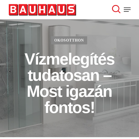
Skip
Menu
to
search
Close
main
Menu
content
OKOSOTTHON
Vízmelegítés
tudatosan –
Most igazán
fontos!