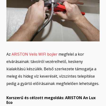
Az
ARISTON Velis WIFI bojler
megfelel a kor
elvárásainak: távolról vezérelhető, keskeny
kialakítású készülék. Belső szerkezete támogatja a
meleg és hideg víz keverését, vízszintes telepítése
pedig a gyártó előírásainak megfelelően lehetséges.
Korszerű és célzott megoldás: ARISTON An Lux
Eco