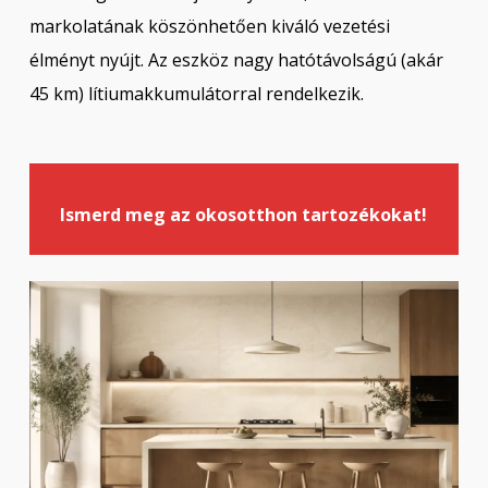
markolatának köszönhetően kiváló vezetési
élményt nyújt. Az eszköz nagy hatótávolságú (akár
45 km) lítiumakkumulátorral rendelkezik.
Ismerd meg az okosotthon tartozékokat!