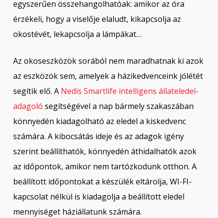
egyszerűen összehangolhatóak: amikor az óra
érzékeli, hogy a viselője elaludt, kikapcsolja az
okostévét, lekapcsolja a lámpákat…
Az okoseszközök sorából nem maradhatnak ki azok
az eszközök sem, amelyek a házikedvenceink jólétét
segítik elő. A
Nedis Smartlife intelligens állateledel-
adagoló
segítségével a nap bármely szakaszában
könnyedén kiadagolható az eledel a kiskedvenc
számára. A kibocsátás ideje és az adagok igény
szerint beállíthatók, könnyedén áthidalhatók azok
az időpontok, amikor nem tartózkodunk otthon. A
beállított időpontokat a készülék eltárolja, WI-FI-
kapcsolat nélkül is kiadagolja a beállított eledel
mennyiséget háziállatunk számára.