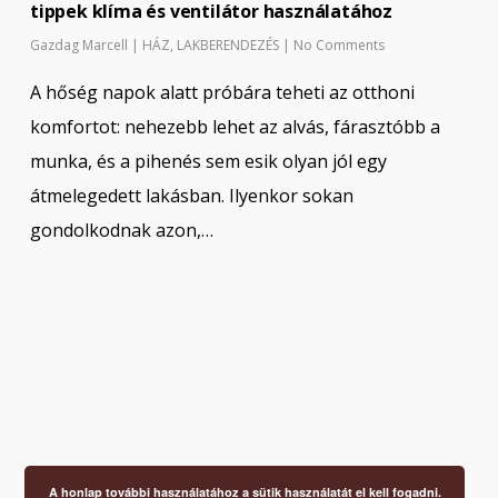
tippek klíma és ventilátor használatához
Gazdag Marcell
|
HÁZ
,
LAKBERENDEZÉS
|
No Comments
A hőség napok alatt próbára teheti az otthoni
komfortot: nehezebb lehet az alvás, fárasztóbb a
munka, és a pihenés sem esik olyan jól egy
átmelegedett lakásban. Ilyenkor sokan
gondolkodnak azon,…
A honlap további használatához a sütik használatát el kell fogadni.