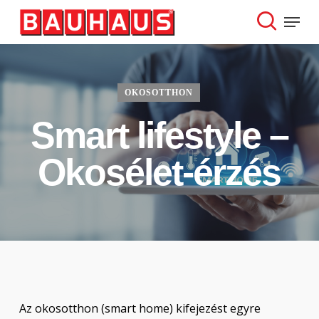
Skip
Menu
to
search
Close
main
Menu
content
OKOSOTTHON
Smart lifestyle –
Okosélet-érzés
Az okosotthon (smart home) kifejezést egyre