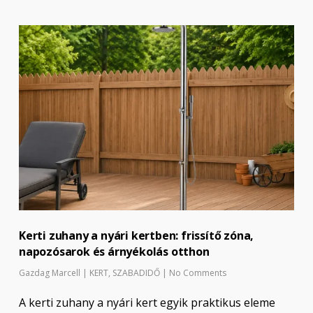
Kerti zuhany a nyári kertben: frissítő zóna,
napozósarok és árnyékolás otthon
Gazdag Marcell
|
KERT
,
SZABADIDŐ
|
No Comments
A kerti zuhany a nyári kert egyik praktikus eleme