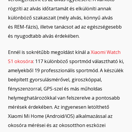
rögzíti az alvás időtartamát és elkülöníti annak
különböző szakaszait (mély alvás, könnyű alvás
és REM-fázis), illetve tanácsot ad az egészségesebb
és nyugodtabb alvás érdekében.
Ennél is sokrétűbb megoldást kínál a
Xiaomi Watch
S1 okosóra
: 117 különböző sportmód választható ki,
amelyekből 19 professzionális sportmód. A készülék
beépített gyorsulásmérővel, giroszkóppal,
fényszenzorral, GPS-szel és más műholdas
helymeghatározókkal van felszerelve a pontosabb
mérések érdekében. Az ingyenesen letölthető
Xiaomi Mi Home (Android/iOS) alkalmazással az
okosóra mérései és az okosotthon eszközei