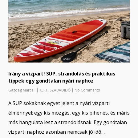
Irány a vízpart! SUP, strandolás és praktikus
tippek egy gondtalan nyári naphoz
Gazdag Marcell
|
KERT
,
SZABADIDŐ
|
No Comments
A SUP sokaknak egyet jelent a nyári vízparti
élménnyel: egy kis mozgás, egy kis pihenés, és máris
más hangulata lesz a strandolásnak. Egy gondtalan
vízparti naphoz azonban nemcsak jó idő…