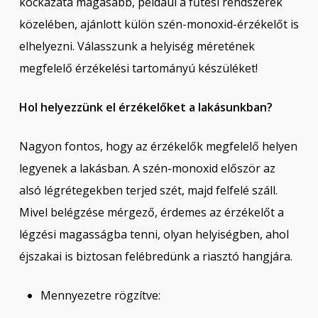
kockázata magasabb, például a fűtési rendszerek
közelében, ajánlott külön szén-monoxid-érzékelőt is
elhelyezni. Válasszunk a helyiség méretének
megfelelő érzékelési tartományú készüléket!
Hol helyezzünk el érzékelőket a lakásunkban?
Nagyon fontos, hogy az érzékelők megfelelő helyen
legyenek a lakásban. A szén-monoxid először az
alsó légrétegekben terjed szét, majd felfelé száll.
Mivel belégzése mérgező, érdemes az érzékelőt a
légzési magasságba tenni, olyan helyiségben, ahol
éjszakai is biztosan felébredünk a riasztó hangjára.
Mennyezetre rögzítve: