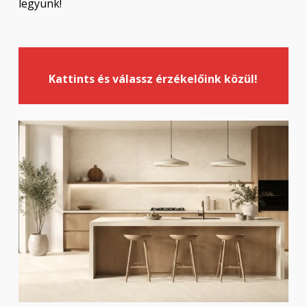
legyünk!
Kattints és válassz érzékelőink közül!