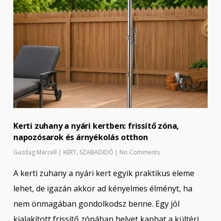
Kerti zuhany a nyári kertben: frissítő zóna,
napozósarok és árnyékolás otthon
Gazdag Marcell
|
KERT
,
SZABADIDŐ
|
No Comments
A kerti zuhany a nyári kert egyik praktikus eleme
lehet, de igazán akkor ad kényelmes élményt, ha
nem önmagában gondolkodsz benne. Egy jól
kialakított frissítő zónában helyet kaphat a kültéri…