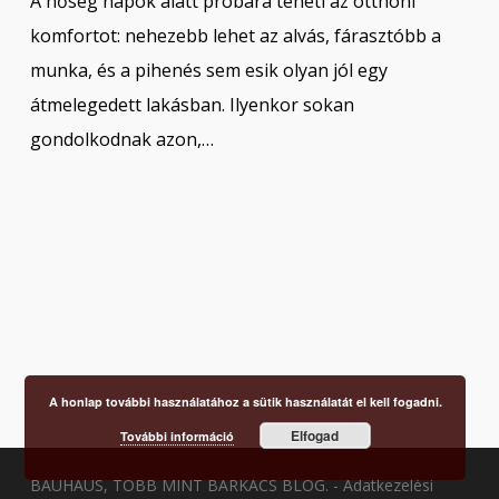
A hőség napok alatt próbára teheti az otthoni
komfortot: nehezebb lehet az alvás, fárasztóbb a
munka, és a pihenés sem esik olyan jól egy
átmelegedett lakásban. Ilyenkor sokan
gondolkodnak azon,…
A honlap további használatához a sütik használatát el kell fogadni.
Elfogad
További információ
BAUHAUS, TÖBB MINT BARKÁCS BLOG. -
Adatkezelési