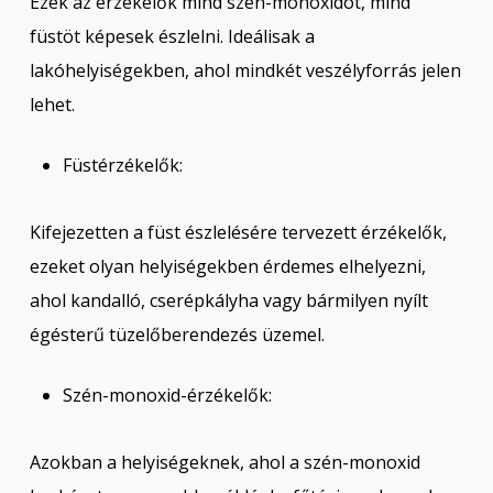
Ezek az érzékelők mind szén-monoxidot, mind
füstöt képesek észlelni. Ideálisak a
lakóhelyiségekben, ahol mindkét veszélyforrás jelen
lehet.
Füstérzékelők:
Kifejezetten a füst észlelésére tervezett érzékelők,
ezeket olyan helyiségekben érdemes elhelyezni,
ahol kandalló, cserépkályha vagy bármilyen nyílt
égésterű tüzelőberendezés üzemel.
Szén-monoxid-érzékelők:
Azokban a helyiségeknek, ahol a szén-monoxid