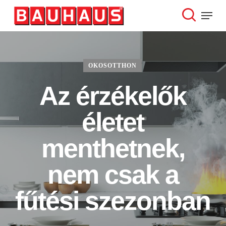
Skip
Menu
to
search
Close
main
Menu
content
OKOSOTTHON
Az érzékelők
életet
menthetnek,
nem csak a
fűtési szezonban