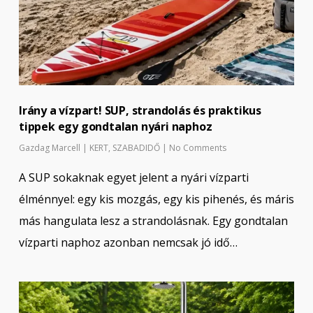
Irány a vízpart! SUP, strandolás és praktikus
tippek egy gondtalan nyári naphoz
Gazdag Marcell
|
KERT
,
SZABADIDŐ
|
No Comments
A SUP sokaknak egyet jelent a nyári vízparti
élménnyel: egy kis mozgás, egy kis pihenés, és máris
más hangulata lesz a strandolásnak. Egy gondtalan
vízparti naphoz azonban nemcsak jó idő…