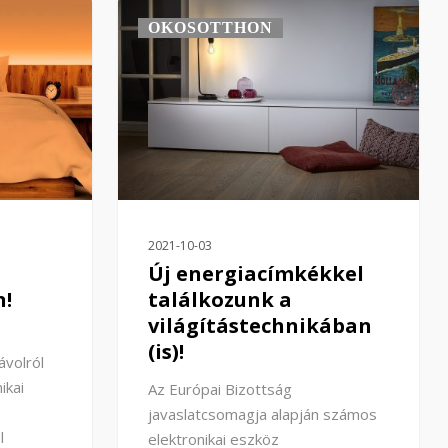
OKOSOTTHON
2021-10-03
Új energiacímkékkel
n!
találkozunk a
világítástechnikában
(is)!
ávolról
ikai
Az Európai Bizottság
javaslatcsomagja alapján számos
l
elektronikai eszköz