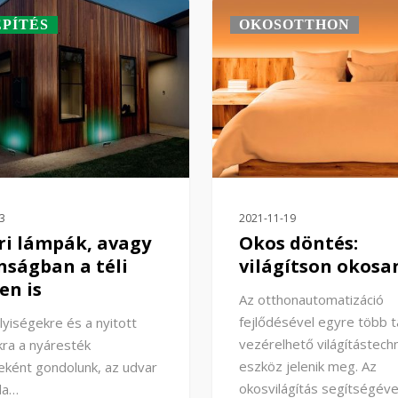
PÍTÉS
OKOSOTTHON
3
2021-11-19
ri lámpák, avagy
Okos döntés:
nságban a téli
világítson okosa
en is
Az otthonautomatizáció
fejlődésével egyre több t
lyiségekre és a nyitott
vezérelhető világítástechn
ra a nyáresték
eszköz jelenik meg. Az
eként gondolunk, az udvar
okosvilágítás segítségéve
da…