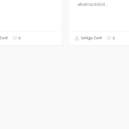
alkalmazásból…
Zsolt
Szilágyi Zsolt
0
0