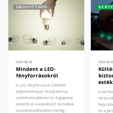
OKOSOTTHON
KERTÉ
2022-08-26
2022-02-0
Mindent a LED-
Külté
fényforrásokról
bizto
esték
A LED-fényforrások többféle
teljesítménnyel, fényárammal,
A kerthe
színhőmérséklettel és foglalattal
teraszok
érhetők el. A különböző termékek
helyszín
összehasonlításához mindig…
és a jár