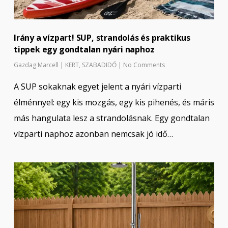
Irány a vízpart! SUP, strandolás és praktikus
tippek egy gondtalan nyári naphoz
Gazdag Marcell
|
KERT
,
SZABADIDŐ
|
No Comments
A SUP sokaknak egyet jelent a nyári vízparti
élménnyel: egy kis mozgás, egy kis pihenés, és máris
más hangulata lesz a strandolásnak. Egy gondtalan
vízparti naphoz azonban nemcsak jó idő…