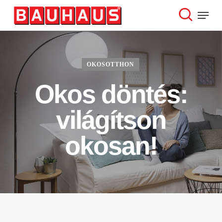
Skip
Menu
to
search
Close
main
Menu
content
OKOSOTTHON
Okos döntés:
világítson
okosan!