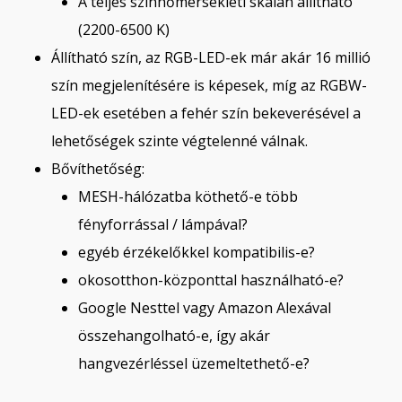
A teljes színhőmérsékleti skálán állítható
(2200-6500 K)
Állítható szín, az RGB-LED-ek már akár 16 millió
szín megjelenítésére is képesek, míg az RGBW-
LED-ek esetében a fehér szín bekeverésével a
lehetőségek szinte végtelenné válnak.
Bővíthetőség:
MESH-hálózatba köthető-e több
fényforrással / lámpával?
egyéb érzékelőkkel kompatibilis-e?
okosotthon-központtal használható-e?
Google Nesttel vagy Amazon Alexával
összehangolható-e, így akár
hangvezérléssel üzemeltethető-e?