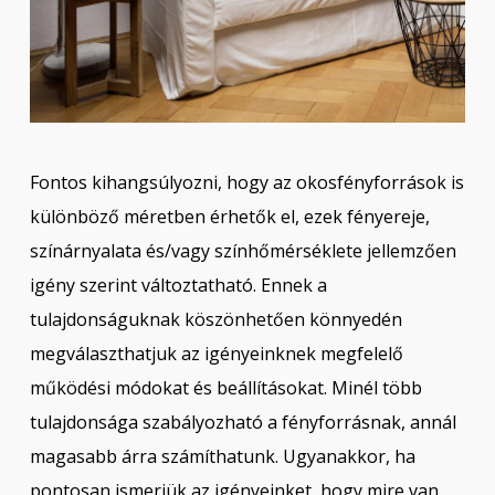
Fontos kihangsúlyozni, hogy az okosfényforrások is
különböző méretben érhetők el, ezek fényereje,
színárnyalata és/vagy színhőmérséklete jellemzően
igény szerint változtatható. Ennek a
tulajdonságuknak köszönhetően könnyedén
megválaszthatjuk az igényeinknek megfelelő
működési módokat és beállításokat. Minél több
tulajdonsága szabályozható a fényforrásnak, annál
magasabb árra számíthatunk. Ugyanakkor, ha
pontosan ismerjük az igényeinket, hogy mire van