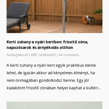
Kerti zuhany a nyári kertben: frissítő zóna,
napozósarok és árnyékolás otthon
Gazdag Marcell
|
KERT
,
SZABADIDŐ
|
No Comments
A kerti zuhany a nyári kert egyik praktikus eleme
lehet, de igazán akkor ad kényelmes élményt, ha
nem önmagában gondolkodsz benne. Egy jól
kialakított frissítő zónában helyet kaphat a kültéri…