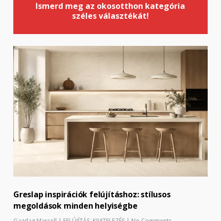
Ismerd meg az okosotthon kategória
széles választékát!
Greslap inspirációk felújításhoz: stílusos
megoldások minden helyiségbe
Gazdag Marcell
|
FELÚJÍTÁS
,
KIVITELEZÉS
|
No Comments