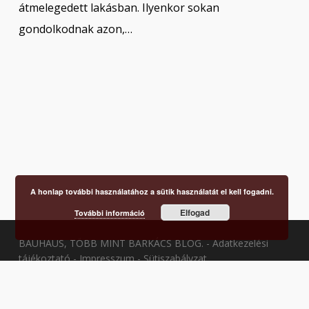
átmelegedett lakásban. Ilyenkor sokan
gondolkodnak azon,…
A honlap további használatához a sütik használatát el kell fogadni.
Elfogad
További információ
BAUHAUS, TÖBB MINT BARKÁCS BLOG. -
Adatkezelési
tájékoztató
-
Impresszum
-
Sütiszabályzat
facebook
youtube
instagram
tiktok