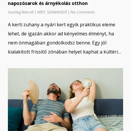
napozósarok és árnyékolás otthon
Gazdag Marcell
|
KERT
,
SZABADIDŐ
|
No Comments
A kerti zuhany a nyári kert egyik praktikus eleme
lehet, de igazán akkor ad kényelmes élményt, ha
nem önmagában gondolkodsz benne. Egy jól
kialakított frissítő zónában helyet kaphat a kültéri…