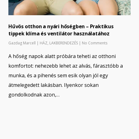
Hűvös otthon a nyári hőségben – Praktikus
tippek klíma és ventilátor használatához
Gazdag Marcell
|
HÁZ
,
LAKBERENDEZÉS
|
No Comments
A hőség napok alatt próbára teheti az otthoni
komfortot: nehezebb lehet az alvás, fárasztóbb a
munka, és a pihenés sem esik olyan jól egy
átmelegedett lakásban. Ilyenkor sokan
gondolkodnak azon,…