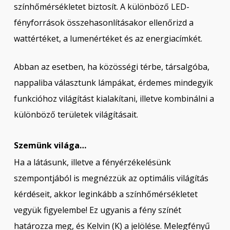
színhőmérsékletet biztosít. A különböző LED-
fényforrások összehasonlításakor ellenőrizd a
wattértéket, a lumenértéket és az energiacímkét.
Abban az esetben, ha közösségi térbe, társalgóba,
nappaliba választunk lámpákat, érdemes mindegyik
funkcióhoz világítást kialakítani, illetve kombinálni a
különböző területek világításait.
Szemünk világa…
Ha a látásunk, illetve a fényérzékelésünk
szempontjából is megnézzük az optimális világítás
kérdéseit, akkor leginkább a színhőmérsékletet
vegyük figyelembe! Ez ugyanis a fény színét
határozza meg, és Kelvin (K) a jelölése. Melegfényű