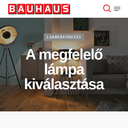
Skip
Menu
to
search
Close
main
Menu
content
LAKBERENDEZÉS
A megfelelő
lámpa
kiválasztása