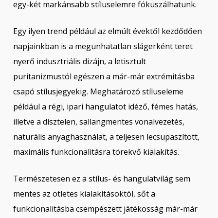
egy-két markánsabb stíluselemre fókuszálhatunk.
Egy ilyen trend például az elmúlt évektől kezdődően
napjainkban is a megunhatatlan slágerként teret
nyerő indusztriális dizájn, a letisztult
puritanizmustól egészen a már-már extrémitásba
csapó stílusjegyekig. Meghatározó stíluseleme
például a régi, ipari hangulatot idéző, fémes hatás,
illetve a dísztelen, sallangmentes vonalvezetés,
naturális anyaghasználat, a teljesen lecsupaszított,
maximális funkcionalitásra törekvő kialakítás.
Természetesen ez a stílus- és hangulatvilág sem
mentes az ötletes kialakításoktól, sőt a
funkcionalitásba csempészett játékosság már-már