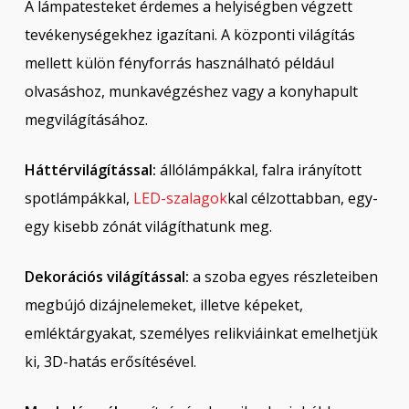
A lámpatesteket érdemes a helyiségben végzett
tevékenységekhez igazítani. A központi világítás
mellett külön fényforrás használható például
olvasáshoz, munkavégzéshez vagy a konyhapult
megvilágításához.
Háttérvilágítással:
állólámpákkal, falra irányított
spotlámpákkal,
LED-szalagok
kal célzottabban, egy-
egy kisebb zónát világíthatunk meg.
Dekorációs világítással:
a szoba egyes részleteiben
megbújó dizájnelemeket, illetve képeket,
emléktárgyakat, személyes relikviáinkat emelhetjük
ki, 3D-hatás erősítésével.