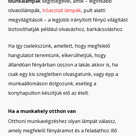
Munkalámpák
segítségével, amik – leginkább
olvasólámpák,
íróasztali lámpák
, pult alatti
megvilágítások – a legjobb irányított fényű világítást
biztosíthatják például olvasáshoz, barkácsoláshoz.
Ha így cselekszünk, amellett, hogy megfelelő
hangulatot teremtünk, elkerülhetjük, hogy
állandóan fényárban ússzon a lakás akkor is, ha
csak egy kis szegletben olvasgatunk, vagy épp a
munkaállomáson dolgozunk, esetleg a
konyhapulton készítjük elő az ételt.
Ha a munkahely otthon van
Otthoni munkavégzéshez olyan lámpát válassz,
amely megfelelő fényáramot és a feladathoz illő