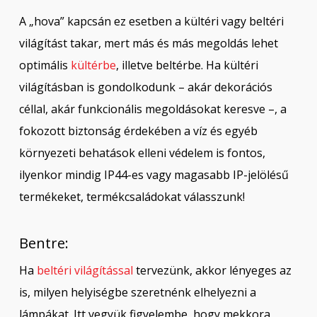
A „hova” kapcsán ez esetben a kültéri vagy beltéri
világítást takar, mert más és más megoldás lehet
optimális
kültérbe
, illetve beltérbe. Ha kültéri
világításban is gondolkodunk – akár dekorációs
céllal, akár funkcionális megoldásokat keresve –, a
fokozott biztonság érdekében a víz és egyéb
környezeti behatások elleni védelem is fontos,
ilyenkor mindig IP44-es vagy magasabb IP-jelölésű
termékeket, termékcsaládokat válasszunk!
Bentre:
Ha
beltéri világítással
tervezünk, akkor lényeges az
is, milyen helyiségbe szeretnénk elhelyezni a
lámpákat. Itt vegyük figyelembe, hogy mekkora