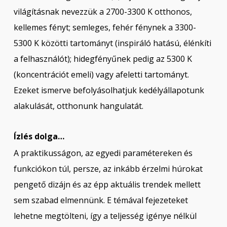
világításnak nevezzük a 2700-3300 K otthonos,
kellemes fényt; semleges, fehér fénynek a 3300-
5300 K közötti tartományt (inspiráló hatású, élénkíti
a felhasználót); hidegfényűnek pedig az 5300 K
(koncentrációt emeli) vagy afeletti tartományt.
Ezeket ismerve befolyásolhatjuk kedélyállapotunk
alakulását, otthonunk hangulatát.
Ízlés dolga…
A praktikusságon, az egyedi paramétereken és
funkciókon túl, persze, az inkább érzelmi húrokat
pengető dizájn és az épp aktuális trendek mellett
sem szabad elmennünk. E témával fejezeteket
lehetne megtölteni, így a teljesség igénye nélkül