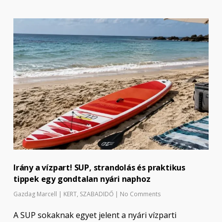
Irány a vízpart! SUP, strandolás és praktikus
tippek egy gondtalan nyári naphoz
Gazdag Marcell
|
KERT
,
SZABADIDŐ
|
No Comments
A SUP sokaknak egyet jelent a nyári vízparti