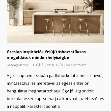
Greslap inspirációk felújításhoz: stílusos
megoldások minden helyiségbe
Gazdag Marcell
|
FELÚJÍTÁS
,
KIVITELEZÉS
|
No Comments
A greslap nem csupán padlóburkolat lehet: színével,
mintázatával és méretével az egész enteriőr
hangulatát meghatározhatja. Egy jól átgondolt
burkolat összekapcsolhatja a konyhát, az étkezőt és
a nappalit, karaktert adhat a…