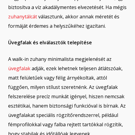
biztosítva a víz akadálymentes elvezetését. Ha mégis
zuhanytálcát
választunk, akkor annak méretét és
formáját érdemes a helyszűkéhez igazítani.
Üvegfalak és elválasztók telepítése
A walk-in zuhany minimalista megjelenését az
üvegfalak
adják, ezek lehetnek teljesen átlátszóak,
matt felületűek vagy félig árnyékoltak, attól
függően, milyen stílust szeretnénk. Az üvegfalak
felszerelése precíz munkát igényel, hiszen nemcsak
esztétikai, hanem biztonsági funkcióval is bírnak. Az
üvegfalakat speciális rögzítőrendszerrel, például
fémprofilokkal vagy falba rejtett tartókkal rögzítik,
hogy stabilak és időtállóak legyenek.