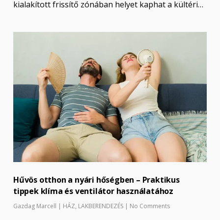
kialakított frissítő zónában helyet kaphat a kültéri…
Hűvös otthon a nyári hőségben – Praktikus
tippek klíma és ventilátor használatához
Gazdag Marcell
|
HÁZ
,
LAKBERENDEZÉS
|
No Comments