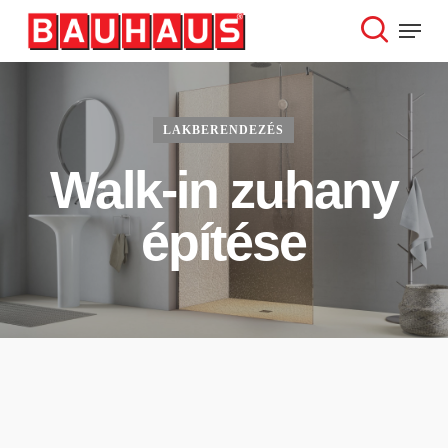
Skip
Menu
to
search
Close
main
Menu
content
LAKBERENDEZÉS
Walk-in zuhany
építése