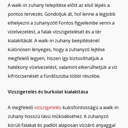
A walk-in zuhany telepítése előtt az első lépés a
pontos tervezés. Gondoljuk át, hol lenne a legjobb
elhelyezni a zuhanyzót! Fontos figyelembe venni a
vízelvezetést, a falak vízszigetelését és a tér
kialakítását. A walk-in zuhany beépítésénél
különösen lényeges, hogy a zuhanyzó lejtése
megfelelő legyen, hiszen így biztosíthatjuk a
hatékony vízelvezetést, valamint elkerülhetjük a víz
kifröccsenését a fürdőszoba többi részébe.
Vízszigetelés és burkolat kialakítása
A megfelelő
vízszigetelés
kulcsfontosságú a walk-in
zuhany hosszú távú működéséhez. A zuhanyzó
körüli falakat és padlót alaposan vízzáró anyaggal