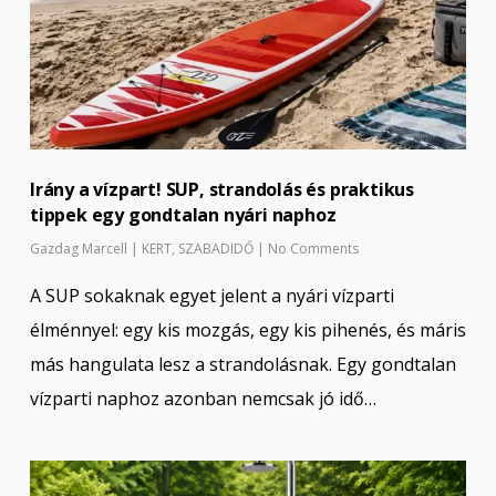
Irány a vízpart! SUP, strandolás és praktikus
tippek egy gondtalan nyári naphoz
Gazdag Marcell
|
KERT
,
SZABADIDŐ
|
No Comments
A SUP sokaknak egyet jelent a nyári vízparti
élménnyel: egy kis mozgás, egy kis pihenés, és máris
más hangulata lesz a strandolásnak. Egy gondtalan
vízparti naphoz azonban nemcsak jó idő…