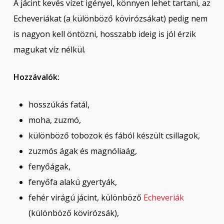
A jácint kevés vizet igényel, könnyen lehet tartani, az
Echeveriákat (a különböző kövirózsákat) pedig nem
is nagyon kell öntözni, hosszabb ideig is jól érzik
magukat víz nélkül.
Hozzávalók:
hosszúkás fatál,
moha, zuzmó,
különböző tobozok és fából készült csillagok,
zuzmós ágak és magnóliaág,
fenyőágak,
fenyőfa alakú gyertyák,
fehér virágú jácint, különböző
Echeveriák
(különböző kövirózsák),