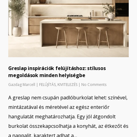
Greslap inspirációk felújításhoz: stílusos
megoldások minden helyiségbe
Gazdag Marcell
|
FELÚJÍTÁS
,
KIVITELEZÉS
|
No Comments
A greslap nem csupán padlóburkolat lehet: színével,
mintázatával és méretével az egész enteriőr
hangulatát meghatározhatja. Egy jól átgondolt
burkolat összekapcsolhatja a konyhát, az étkezőt és
a nappalit, karaktert adhat a…