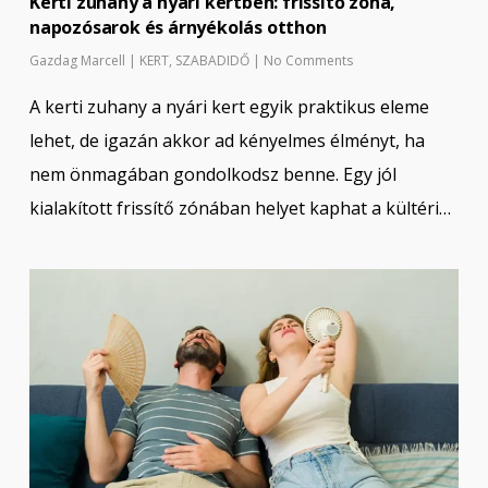
Kerti zuhany a nyári kertben: frissítő zóna,
napozósarok és árnyékolás otthon
Gazdag Marcell
|
KERT
,
SZABADIDŐ
|
No Comments
A kerti zuhany a nyári kert egyik praktikus eleme
lehet, de igazán akkor ad kényelmes élményt, ha
nem önmagában gondolkodsz benne. Egy jól
kialakított frissítő zónában helyet kaphat a kültéri…