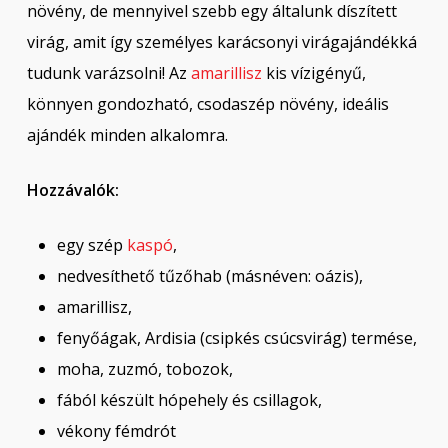
növény, de mennyivel szebb egy általunk díszített
virág, amit így személyes karácsonyi virágajándékká
tudunk varázsolni! Az
amarillisz
kis vízigényű,
könnyen gondozható, csodaszép növény, ideális
ajándék minden alkalomra.
Hozzávalók:
egy szép
kaspó
,
nedvesíthető tűzőhab (másnéven: oázis),
amarillisz,
fenyőágak, Ardisia (csipkés csúcsvirág) termése,
moha, zuzmó, tobozok,
fából készült hópehely és csillagok,
vékony fémdrót