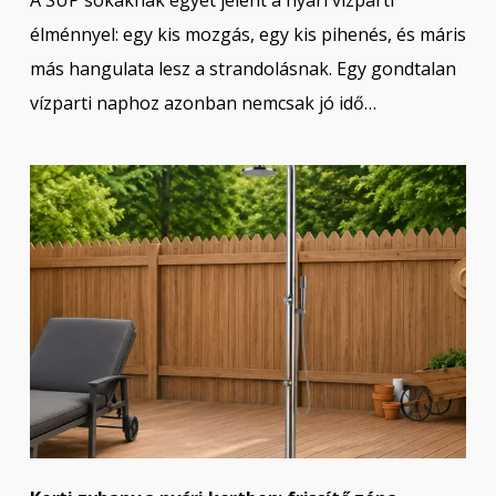
A SUP sokaknak egyet jelent a nyári vízparti
élménnyel: egy kis mozgás, egy kis pihenés, és máris
más hangulata lesz a strandolásnak. Egy gondtalan
vízparti naphoz azonban nemcsak jó idő…