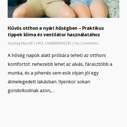
Hűvös otthon a nyári hőségben – Praktikus
tippek klíma és ventilátor használatához
Gazdag Marcell
|
HÁZ
,
LAKBERENDEZÉS
|
No Comments
A hőség napok alatt próbára teheti az otthoni
komfortot: nehezebb lehet az alvás, fárasztóbb a
munka, és a pihenés sem esik olyan jól egy
átmelegedett lakásban. Ilyenkor sokan
gondolkodnak azon,…