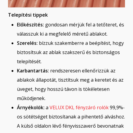
Telepítési tippek
Előkészítés:
gondosan mérjük fel a tetőteret, és
válasszuk ki a megfelelő méretű ablakot.
Szerelés:
bízzuk szakemberre a beépítést, hogy
biztosítsuk az ablak szakszerű és biztonságos
telepítését.
Karbantartás:
rendszeresen ellenőrizzük az
ablakok állapotát, tisztítsuk meg a keretet és az
üveget, hogy hosszú távon is tökéletesen
működjenek.
Árnyékolók:
a
VELUX DKL fényzáró rolók
99,9%-
os sötétséget biztosítanak a pihentető alváshoz.
A külső oldalon lévő fényvisszaverő bevonatnak