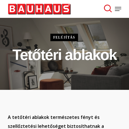
Skip
Menu
to
search
Close
main
Menu
content
FELÚJÍTÁS
Tetőtéri ablakok
A tetőtéri ablakok természetes fényt és
szellőztetési lehetőséget biztosíthatnak a