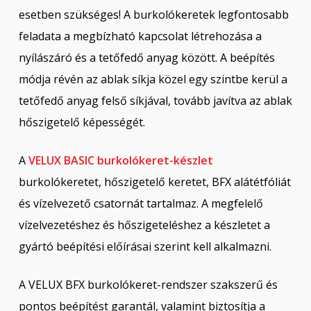
esetben szükséges! A burkolókeretek legfontosabb
feladata a megbízható kapcsolat létrehozása a
nyílászáró és a tetőfedő anyag között. A beépítés
módja révén az ablak síkja közel egy szintbe kerül a
tetőfedő anyag felső síkjával, tovább javítva az ablak
hőszigetelő képességét.
A
VELUX BASIC burkolókeret-készlet
burkolókeretet, hőszigetelő keretet, BFX alátétfóliát
és vízelvezető csatornát tartalmaz. A megfelelő
vízelvezetéshez és hőszigeteléshez a készletet a
gyártó beépítési előírásai szerint kell alkalmazni.
A VELUX BFX burkolókeret-rendszer szakszerű és
pontos beépítést garantál, valamint biztosítja a