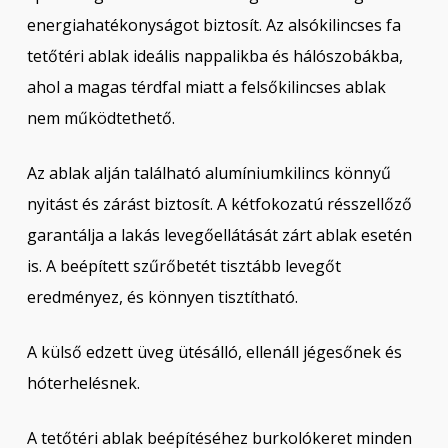
energiahatékonyságot biztosít. Az alsókilincses fa
tetőtéri ablak ideális nappalikba és hálószobákba,
ahol a magas térdfal miatt a felsőkilincses ablak
nem működtethető.
Az ablak alján található alumíniumkilincs könnyű
nyitást és zárást biztosít. A kétfokozatú résszellőző
garantálja a lakás levegőellátását zárt ablak esetén
is. A beépített szűrőbetét tisztább levegőt
eredményez, és könnyen tisztítható.
A külső edzett üveg ütésálló, ellenáll jégesőnek és
hóterhelésnek.
A tetőtéri ablak beépítéséhez burkolókeret minden