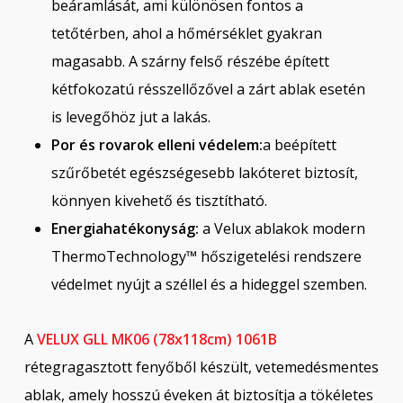
beáramlását, ami különösen fontos a
tetőtérben, ahol a hőmérséklet gyakran
magasabb. A szárny felső részébe épített
kétfokozatú résszellőzővel a zárt ablak esetén
is levegőhöz jut a lakás.
Por és rovarok elleni védelem:
a beépített
szűrőbetét egészségesebb lakóteret biztosít,
könnyen kivehető és tisztítható.
Energiahatékonyság:
a Velux ablakok modern
ThermoTechnology™ hőszigetelési rendszere
védelmet nyújt a széllel és a hideggel szemben.
A
VELUX GLL MK06 (78x118cm) 1061B
rétegragasztott fenyőből készült, vetemedésmentes
ablak, amely hosszú éveken át biztosítja a tökéletes