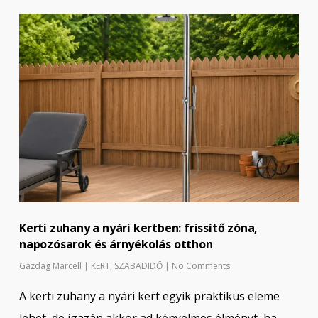
Kerti zuhany a nyári kertben: frissítő zóna,
napozósarok és árnyékolás otthon
Gazdag Marcell
|
KERT
,
SZABADIDŐ
|
No Comments
A kerti zuhany a nyári kert egyik praktikus eleme
lehet, de igazán akkor ad kényelmes élményt, ha