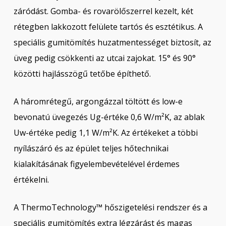
záródást. Gomba- és rovarölőszerrel kezelt, két
rétegben lakkozott felülete tartós és esztétikus. A
speciális gumitömítés huzatmentességet biztosít, az
üveg pedig csökkenti az utcai zajokat. 15° és 90°
közötti hajlásszögű tetőbe építhető.
A háromrétegű, argongázzal töltött és low-e
bevonatú üvegezés Ug-értéke 0,6 W/m²K, az ablak
Uw-értéke pedig 1,1 W/m²K. Az értékeket a többi
nyílászáró és az épület teljes hőtechnikai
kialakításának figyelembevételével érdemes
értékelni.
A ThermoTechnology™ hőszigetelési rendszer és a
speciális gumitömítés extra légzárást és magas