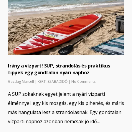
Irány a vízpart! SUP, strandolás és praktikus
tippek egy gondtalan nyári naphoz
Gazdag Marcell
|
KERT
,
SZABADIDŐ
|
No Comments
A SUP sokaknak egyet jelent a nyári vízparti
élménnyel: egy kis mozgás, egy kis pihenés, és máris
más hangulata lesz a strandolásnak. Egy gondtalan
vízparti naphoz azonban nemcsak jó idő…