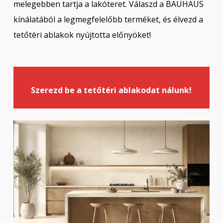
melegebben tartja a lakóteret. Válaszd a BAUHAUS
kínálatából a legmegfelelőbb terméket, és élvezd a
tetőtéri ablakok nyújtotta előnyöket!
Szerezd be a tetőtéri ablakodat nálunk!