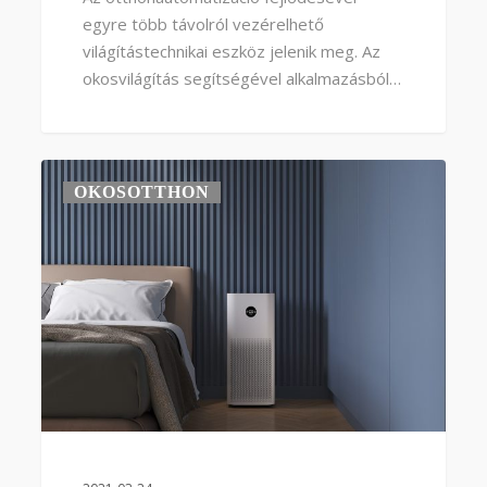
egyre több távolról vezérelhető
világítástechnikai eszköz jelenik meg. Az
okosvilágítás segítségével alkalmazásból…
0
OKOSOTTHON