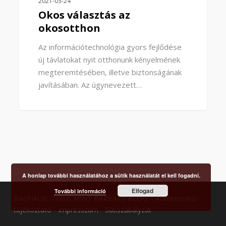
2021-03-24
Okos választás az
okosotthon
Az információtechnológia gyors fejlődése
új távlatokat nyit otthonunk kényelmének
megteremtésében, illetve biztonságának
javításában. Az úgynevezett…
A honlap további használatához a sütik használatát el kell fogadni.
Elfogad
További információ
BAUHAUS, TÖBB MINT BARKÁCS BLOG. -
Adatkezelési
tájékoztató
-
Impresszum
-
Sütiszabályzat