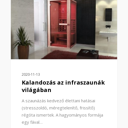
2020-11-13
Kalandozás az infraszaunák
világában
A szaunázás kedvező élettani hatásai
(stresszoldó, méregtelenítő, frissítő)
régóta ismertek. A hagyományos formája
egy fával…