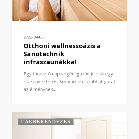
2022-04-08
Otthoni wellnessoázis a
Sanotechnik
infraszaunákkal
Egy fárasztó nap végén igazán jólesik egy
kis kényeztetés. Semmi sem szabhat gátat
az élménynek,…
0
LAKBERENDEZÉS