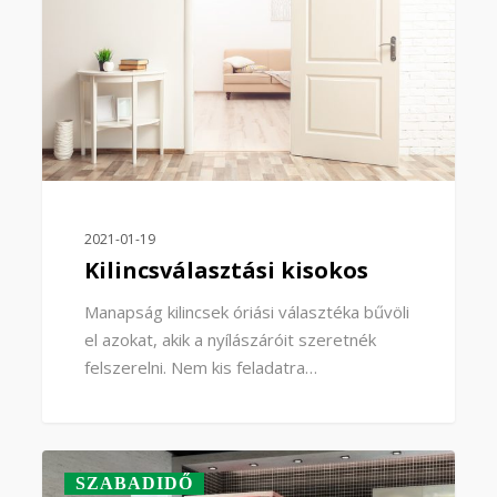
2021-01-19
Kilincsválasztási kisokos
Manapság kilincsek óriási választéka bűvöli
el azokat, akik a nyílászáróit szeretnék
felszerelni. Nem kis feladatra…
0
SZABADIDŐ