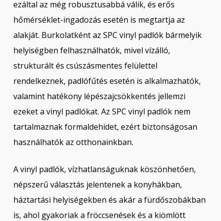
ezáltal az még robusztusabbá válik, és erős
hőmérséklet-ingadozás esetén is megtartja az
alakját. Burkolatként az SPC vinyl padlók bármelyik
helyiségben felhasználhatók, mivel vízálló,
strukturált és csúszásmentes felülettel
rendelkeznek, padlófűtés esetén is alkalmazhatók,
valamint hatékony lépészajcsökkentés jellemzi
ezeket a vinyl padlókat. Az SPC vinyl padlók nem
tartalmaznak formaldehidet, ezért biztonságosan
használhatók az otthonainkban.
A vinyl padlók, vízhatlanságuknak köszönhetően,
népszerű választás jelentenek a konyhákban,
háztartási helyiségekben és akár a fürdőszobákban
is, ahol gyakoriak a fröccsenések és a kiömlött