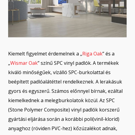
Kiemelt figyelmet érdemelnek a „
Riga Oak
” és a
„
Wismar Oak
” színű SPC vinyl padlók. A termékek
kiváló minőségűek, vízálló SPC-burkolattal és
beépített padlóalátéttel rendelkeznek. A lerakásuk
gyors és egyszerű. Számos előnnyel bírnak, ezáltal
kiemelkednek a melegburkolatok közül. Az SPC
(Stone Polymer Composite) vinyl padlók korszerű
gyártási eljárása során a korábbi poli(vinil-klorid)
anyaghoz (röviden PVC-hez) kőzúzalékot adnak,