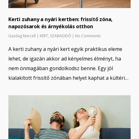
Kerti zuhany a nyári kertben: frissítő zóna,
napozósarok és árnyékolás otthon
Gazdag Marcell
|
KERT
,
SZABADIDŐ
|
No Comments
A kerti zuhany a nyári kert egyik praktikus eleme
lehet, de igazán akkor ad kényelmes élményt, ha
nem önmagában gondolkodsz benne. Egy jól
kialakított frissítő zónában helyet kaphat a kültéri…