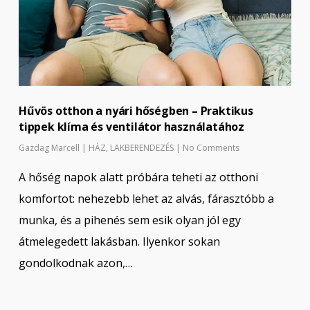
Hűvös otthon a nyári hőségben – Praktikus
tippek klíma és ventilátor használatához
Gazdag Marcell
|
HÁZ
,
LAKBERENDEZÉS
|
No Comments
A hőség napok alatt próbára teheti az otthoni
komfortot: nehezebb lehet az alvás, fárasztóbb a
munka, és a pihenés sem esik olyan jól egy
átmelegedett lakásban. Ilyenkor sokan
gondolkodnak azon,…