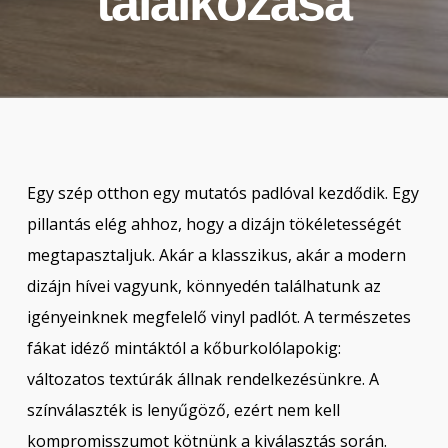
találkozása
Egy szép otthon egy mutatós padlóval kezdődik. Egy
pillantás elég ahhoz, hogy a dizájn tökéletességét
megtapasztaljuk. Akár a klasszikus, akár a modern
dizájn hívei vagyunk, könnyedén találhatunk az
igényeinknek megfelelő vinyl padlót. A természetes
fákat idéző mintáktól a kőburkolólapokig:
változatos textúrák állnak rendelkezésünkre. A
színválaszték is lenyűgöző, ezért nem kell
kompromisszumot kötnünk a kiválasztás során.