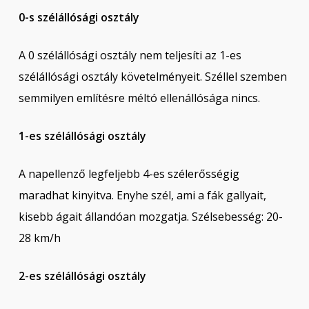
0-s szélállósági osztály
A 0 szélállósági osztály nem teljesíti az 1-es
szélállósági osztály követelményeit. Széllel szemben
semmilyen említésre méltó ellenállósága nincs.
1-es szélállósági osztály
A napellenző legfeljebb 4-es szélerősségig
maradhat kinyitva. Enyhe szél, ami a fák gallyait,
kisebb ágait állandóan mozgatja. Szélsebesség: 20-
28 km/h
2-es szélállósági osztály