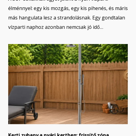
élménnyel: egy kis mozgás, egy kis pihenés, és máris
más hangulata lesz a strandolásnak. Egy gondtalan
vízparti naphoz azonban nemcsak jó idő…
Kerti zuhany a nyári kertben: frissítő zóna,