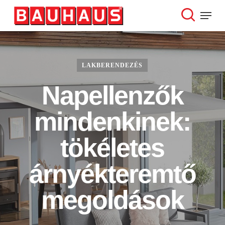
Skip
Menu
to
search
Close
main
Menu
content
LAKBERENDEZÉS
Napellenzők
mindenkinek:
tökéletes
árnyékteremtő
megoldások