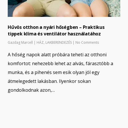
Hűvös otthon a nyári hőségben – Praktikus
tippek klíma és ventilátor használatához
Gazdag Marcell
|
HÁZ
,
LAKBERENDEZÉS
|
No Comments
A hőség napok alatt próbára teheti az otthoni
komfortot: nehezebb lehet az alvás, fárasztóbb a
munka, és a pihenés sem esik olyan jól egy
átmelegedett lakásban. Ilyenkor sokan
gondolkodnak azon,…