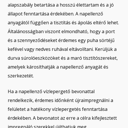
alapszabály betartása a hosszú élettartam és a jó
állapot fenntartása érdekében. A napellenző
anyagától függően a tisztítás és ápolás eltérő lehet.
Általánosságban viszont elmondható, hogy a port
és a szennyeződéseket érdemes egy puha sörtéjű
kefével vagy nedves ruhával eltávolítani. Kerüljük a
durva súrolóeszközöket és a maró tisztítószereket,
amelyek károsíthatják a napellenző anyagát és
szerkezetét.
Ha a napellenző vízlepergető bevonattal
rendelkezik, érdemes időnként újraimpregnálni a
felületet a hatékony vízlepergetés fenntartása
érdekében. A bevonatot az erre a célra kifejlesztett
impregnáló szerekkel újíthatjuk meg.