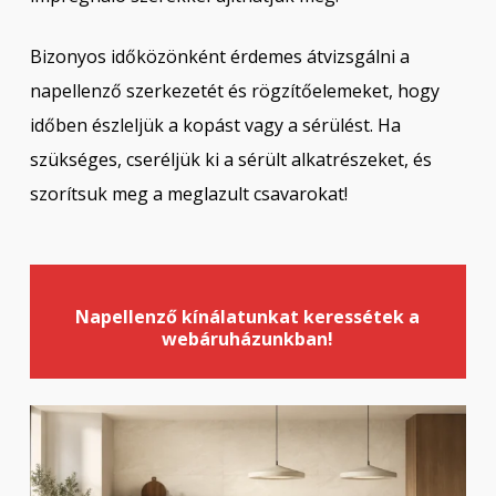
Bizonyos időközönként érdemes átvizsgálni a
napellenző szerkezetét és rögzítőelemeket, hogy
időben észleljük a kopást vagy a sérülést. Ha
szükséges, cseréljük ki a sérült alkatrészeket, és
szorítsuk meg a meglazult csavarokat!
Napellenző kínálatunkat
keressétek a
webáruházunkban!