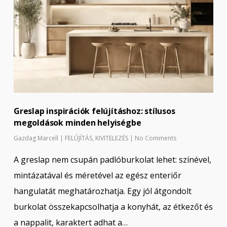
Greslap inspirációk felújításhoz: stílusos
megoldások minden helyiségbe
Gazdag Marcell
|
FELÚJÍTÁS
,
KIVITELEZÉS
|
No Comments
A greslap nem csupán padlóburkolat lehet: színével,
mintázatával és méretével az egész enteriőr
hangulatát meghatározhatja. Egy jól átgondolt
burkolat összekapcsolhatja a konyhát, az étkezőt és
a nappalit, karaktert adhat a…