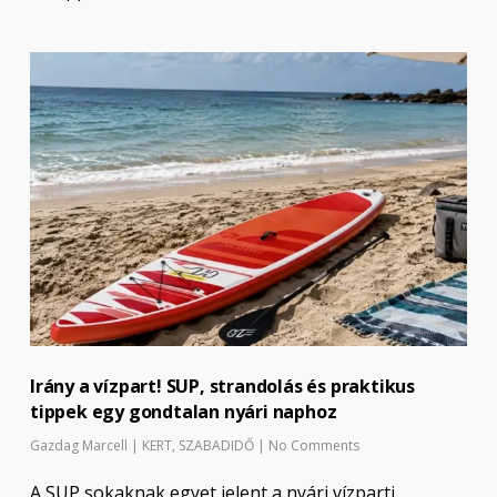
Irány a vízpart! SUP, strandolás és praktikus
tippek egy gondtalan nyári naphoz
Gazdag Marcell
|
KERT
,
SZABADIDŐ
|
No Comments
A SUP sokaknak egyet jelent a nyári vízparti