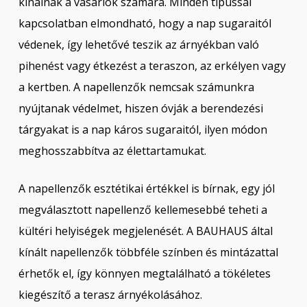
kínálnak a vásárlók számára. Minden típussal
kapcsolatban elmondható, hogy a nap sugaraitól
védenek, így lehetővé teszik az árnyékban való
pihenést vagy étkezést a teraszon, az erkélyen vagy
a kertben. A napellenzők nemcsak számunkra
nyújtanak védelmet, hiszen óvják a berendezési
tárgyakat is a nap káros sugaraitól, ilyen módon
meghosszabbítva az élettartamukat.
A napellenzők esztétikai értékkel is bírnak, egy jól
megválasztott napellenző kellemesebbé teheti a
kültéri helyiségek megjelenését. A BAUHAUS által
kínált napellenzők többféle színben és mintázattal
érhetők el, így könnyen megtalálható a tökéletes
kiegészítő a terasz árnyékolásához.