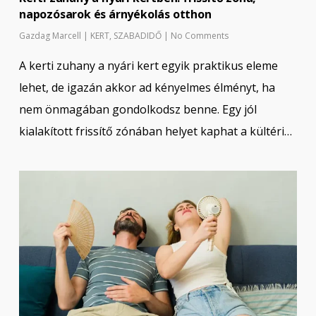
napozósarok és árnyékolás otthon
Gazdag Marcell
|
KERT
,
SZABADIDŐ
|
No Comments
A kerti zuhany a nyári kert egyik praktikus eleme
lehet, de igazán akkor ad kényelmes élményt, ha
nem önmagában gondolkodsz benne. Egy jól
kialakított frissítő zónában helyet kaphat a kültéri…