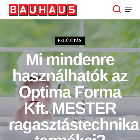
Skip
Menu
to
search
Close
main
Menu
content
FELÚJÍTÁS
Mi mindenre
használhatók az
Optima Forma
Kft. MESTER
ragasztástechnika