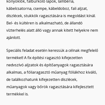
könyöklők, falburkoló lapok, lambéria,
kábelcsatorna, csempe, kábeldoboz, fali aljzat,
díszlécek, stukkók ragasztására is megoldást kínál.
Bel- és kültéren is alkalmazható, de állandó
vízterhelés alatt álló vagy annak kitett helyekre nem
ajánlott.
Speciális feladat esetén keressük a célnak megfelelő
terméket! A fix építési ragasztó kifejezetten
nedvszívó aljzatok és építőanyagok ragasztására
alkalmas, a fóliaragasztó műanyag fóliákhoz kiváló,
de találkozhatunk kifejezetten díszlécek,
műanyagok vagy bőrök ragasztására kifejlesztett
termékkel is.