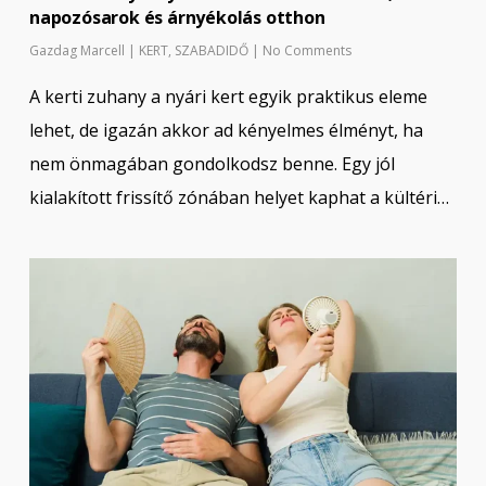
napozósarok és árnyékolás otthon
Gazdag Marcell
|
KERT
,
SZABADIDŐ
|
No Comments
A kerti zuhany a nyári kert egyik praktikus eleme
lehet, de igazán akkor ad kényelmes élményt, ha
nem önmagában gondolkodsz benne. Egy jól
kialakított frissítő zónában helyet kaphat a kültéri…