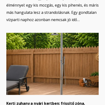
élménnyel: egy kis mozgás, egy kis pihenés, és máris
más hangulata lesz a strandolásnak. Egy gondtalan
vízparti naphoz azonban nemcsak jó idő…
Kerti zuhany a nyári kertben: frissítő zóna,