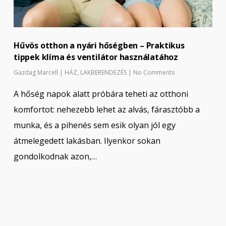
Hűvös otthon a nyári hőségben – Praktikus
tippek klíma és ventilátor használatához
Gazdag Marcell
|
HÁZ
,
LAKBERENDEZÉS
|
No Comments
A hőség napok alatt próbára teheti az otthoni
komfortot: nehezebb lehet az alvás, fárasztóbb a
munka, és a pihenés sem esik olyan jól egy
átmelegedett lakásban. Ilyenkor sokan
gondolkodnak azon,…