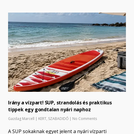
Irány a vízpart! SUP, strandolás és praktikus
tippek egy gondtalan nyári naphoz
Gazdag Marcell
|
KERT
,
SZABADIDŐ
|
No Comments
A SUP sokaknak egyet jelent a nyári vízparti