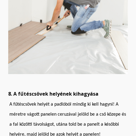
8. A fűtéscsövek helyének kihagyása
A fűtéscsövek helyét a padlóból mindig ki kell hagyni! A
méretre vágott panelen ceruzával jelöld be a cső közepe és
a fal közötti távolságot, utána told be a panelt a későbbi
helyére, majd jelöld be azok helyét a panelen!