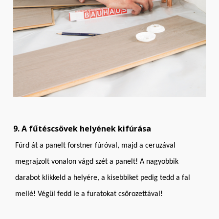
9. A fűtéscsövek helyének kifúrása
Fúrd át a panelt forstner fúróval, majd a ceruzával
megrajzolt vonalon vágd szét a panelt! A nagyobbik
darabot klikkeld a helyére, a kisebbiket pedig tedd a fal
mellé! Végül fedd le a furatokat csőrozettával!