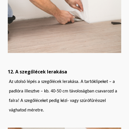
12. A szegőlécek lerakása
Az utolsó lépés a szegőlécek lerakása. A tartóklipeket – a
padlóra illesztve – kb. 40-50 cm távoloságban csavarozd a
falra! A szegőléceket pedig kézi- vagy szúrófűrésszel
vághatod méretre.