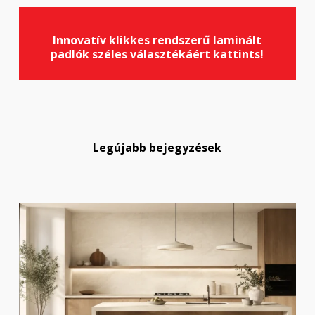
Innovatív klikkes rendszerű laminált
padlók széles választékáért kattints!
Legújabb bejegyzések