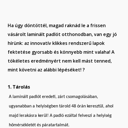
Ha úgy döntöttél, magad raknád le a frissen
vásárolt laminált padlót otthonodban, van egy jó
hírünk: az innovatív klikkes rendszerű lapok
fektetése gyorsabb és könnyebb mint valaha! A
tökéletes eredményért nem kell mást tenned,
mint követni az alábbi lépéséket! ?
1. Tárolás
A laminált padlót eredeti, zárt csomagolásában,
ugyanabban a helyiségben tárold 48 órán keresztül, ahol
majd lerakásra kerül! A padló ezáltal felveszi a helyiség
hőmérsékletét és páratartalmát.