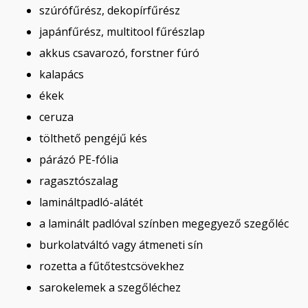
szúrófűrész, dekopírfűrész
japánfűrész, multitool fűrészlap
akkus csavarozó, forstner fúró
kalapács
ékek
ceruza
tölthető pengéjű kés
párázó PE-fólia
ragasztószalag
lamináltpadló-alátét
a laminált padlóval színben megegyező szegőléc
burkolatváltó vagy átmeneti sín
rozetta a fűtőtestcsövekhez
sarokelemek a szegőléchez