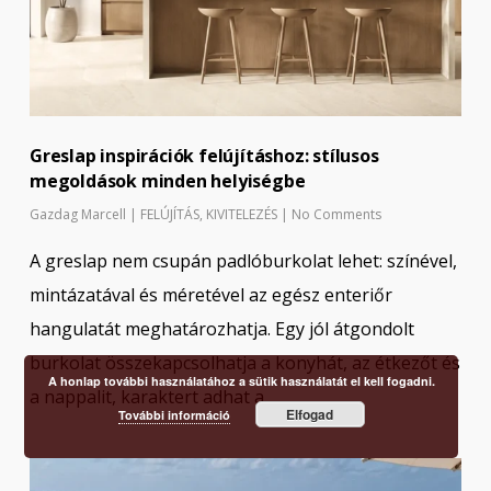
Greslap inspirációk felújításhoz: stílusos
megoldások minden helyiségbe
Gazdag Marcell
|
FELÚJÍTÁS
,
KIVITELEZÉS
|
No Comments
A greslap nem csupán padlóburkolat lehet: színével,
mintázatával és méretével az egész enteriőr
hangulatát meghatározhatja. Egy jól átgondolt
burkolat összekapcsolhatja a konyhát, az étkezőt és
A honlap további használatához a sütik használatát el kell fogadni.
a nappalit, karaktert adhat a…
Elfogad
További információ