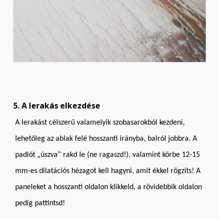
5. A lerakás elkezdése
A lerakást célszerű valamelyik szobasarokból kezdeni,
lehetőleg az ablak felé hosszanti irányba, balról jobbra. A
padlót „úszva” rakd le (ne ragaszd!), valamint körbe 12-15
mm-es dilatációs hézagot kell hagyni, amit ékkel rögzíts! A
paneleket a hosszanti oldalon klikkeld, a rövidebbik oldalon
pedig pattintsd!