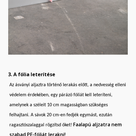
3. A fólia leterítése
Az ásványi aljaztra történő lerakás előtt, a nedvesség elleni
védelem érdekében, egy párázó fóliát kell leteríteni,
amelynek a széleit 10 cm magasságban szükséges
felhajtani. A sávok 20 cm-en fedjék egymást, ezután
Faalapú aljzatra nem
ragasztószalaggal rögzítsd őket!
szabad PE-fóliát lerakni!