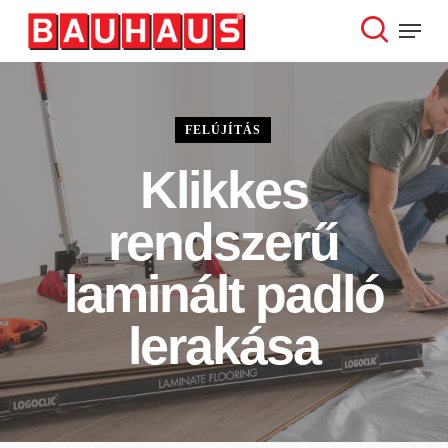
Skip
Menu
to
search
Close
main
Menu
content
FELÚJÍTÁS
Klikkes
rendszerű
laminált padló
lerakása