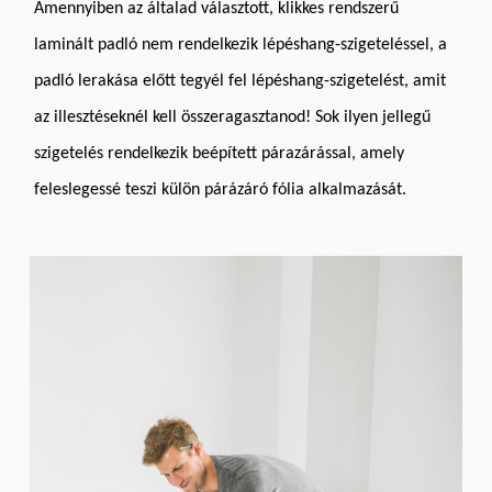
Amennyiben az általad választott, klikkes rendszerű
laminált padló nem rendelkezik lépéshang-szigeteléssel, a
padló lerakása előtt tegyél fel lépéshang-szigetelést, amit
az illesztéseknél kell összeragasztanod! Sok ilyen jellegű
szigetelés rendelkezik beépített párazárással, amely
feleslegessé teszi külön párázáró fólia alkalmazását.