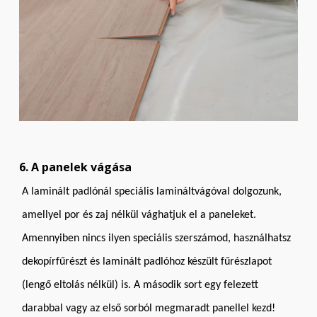
6. A panelek vágása
A laminált padlónál speciális lamináltvágóval dolgozunk,
amellyel por és zaj nélkül vághatjuk el a paneleket.
Amennyiben nincs ilyen speciális szerszámod, használhatsz
dekopírfűrészt és laminált padlóhoz készült fűrészlapot
(lengő eltolás nélkül) is. A második sort egy felezett
darabbal vagy az első sorból megmaradt panellel kezd!