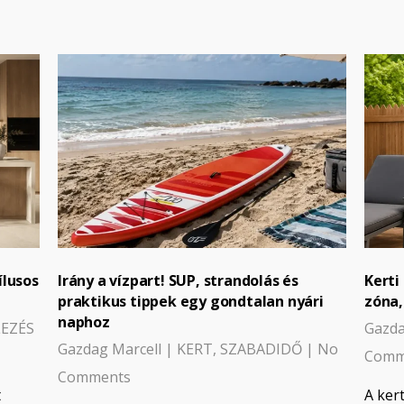
ílusos
Irány a vízpart! SUP, strandolás és
Kerti
praktikus tippek egy gondtalan nyári
zóna,
naphoz
LEZÉS
Gazda
Gazdag Marcell
|
KERT
,
SZABADIDŐ
|
No
Comm
Comments
t
A ker