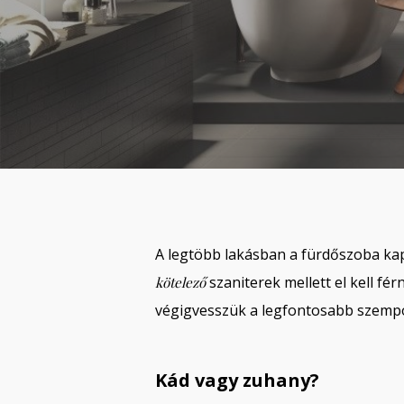
A legtöbb lakásban a fürdőszoba kap
szaniterek mellett el kell f
kötelező
végigvesszük a legfontosabb szempo
Kád vagy zuhany?