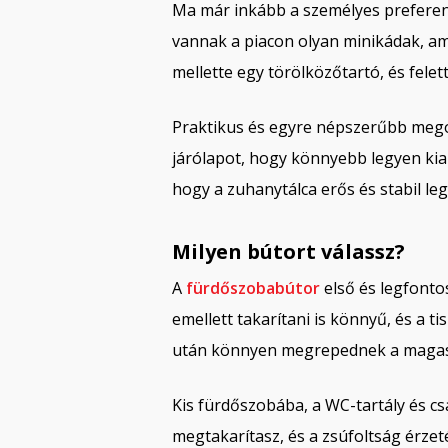
Ma már inkább a személyes preferenc
vannak a piacon olyan minikádak, a
mellette egy törölközőtartó, és fele
Praktikus és egyre népszerűbb megol
járólapot, hogy könnyebb legyen kiala
hogy a zuhanytálca erős és stabil l
Milyen bútort válassz?
A
fürdőszobabútor
első és legfonto
emellett takarítani is könnyű, és a t
után könnyen megrepednek a magas
Kis fürdőszobába, a WC-tartály és cs
megtakarítasz, és a zsúfoltság érzeté