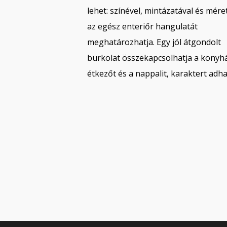
lehet: színével, mintázatával és mére
az egész enteriőr hangulatát
meghatározhatja. Egy jól átgondolt
burkolat összekapcsolhatja a konyhá
étkezőt és a nappalit, karaktert adh