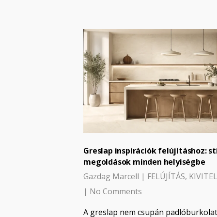
Greslap inspirációk felújításhoz: st
megoldások minden helyiségbe
Gazdag Marcell
|
FELÚJÍTÁS
,
KIVITE
|
No Comments
A greslap nem csupán padlóburkola