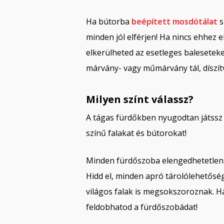
Ha bútorba
beépített mosdótálat
s
minden jól elférjen! Ha nincs ehhez e
elkerülheted az esetleges baleseteke
márvány- vagy műmárvány tál, díszít
Milyen színt válassz?
A tágas fürdőkben nyugodtan játssz
színű falakat és bútorokat!
Minden fürdőszoba elengedhetetlen
Hidd el, minden apró tárolólehetősége
világos falak is megsokszoroznak. H
feldobhatod a fürdőszobádat!