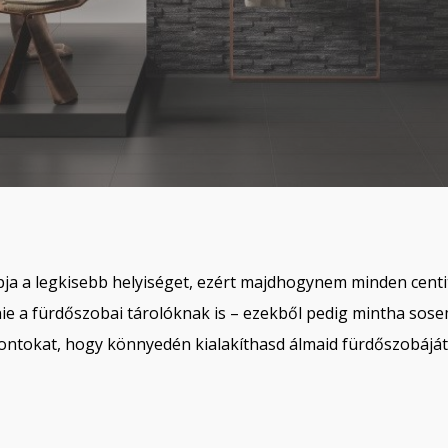
ja a legkisebb helyiséget, ezért majdhogynem minden centit
érnie a fürdőszobai tárolóknak is – ezekből pedig mintha so
ntokat, hogy könnyedén kialakíthasd álmaid fürdőszobáját 