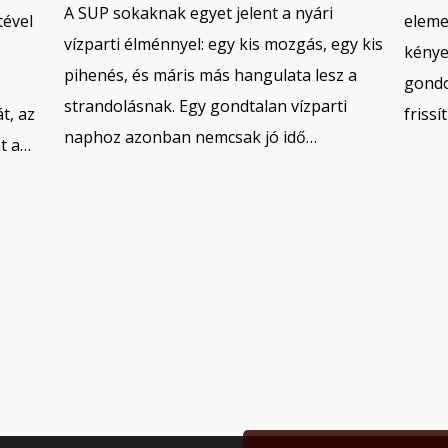
A SUP sokaknak egyet jelent a nyári
tével
eleme
vízparti élménnyel: egy kis mozgás, egy kis
kénye
pihenés, és máris más hangulata lesz a
gondo
strandolásnak. Egy gondtalan vízparti
t, az
friss
naphoz azonban nemcsak jó idő…
at a…