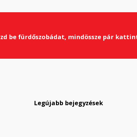
zd be fürdőszobádat, mindössze pár kattint
Legújabb bejegyzések