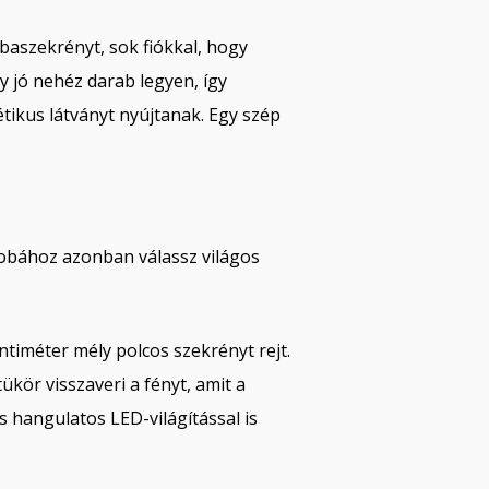
baszekrényt, sok fiókkal, hogy
ogy jó nehéz darab legyen, így
étikus látványt nyújtanak. Egy szép
zobához azonban válassz világos
centiméter mély polcos szekrényt rejt.
ükör visszaveri a fényt, amit a
s hangulatos LED-világítással is