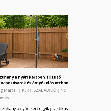
 zuhany a nyári kertben: frissítő
 napozósarok és árnyékolás otthon
g Marcell
|
KERT
,
SZABADIDŐ
|
No
ents
ti zuhany a nyári kert egyik praktikus