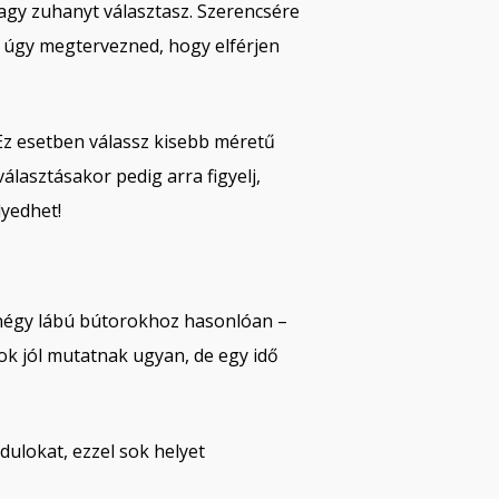
agy zuhanyt választasz. Szerencsére
 úgy megtervezned, hogy elférjen
 Ez esetben válassz kisebb méretű
álasztásakor pedig arra figyelj,
lyedhet!
a négy lábú bútorokhoz hasonlóan –
rok jól mutatnak ugyan, de egy idő
dulokat, ezzel sok helyet