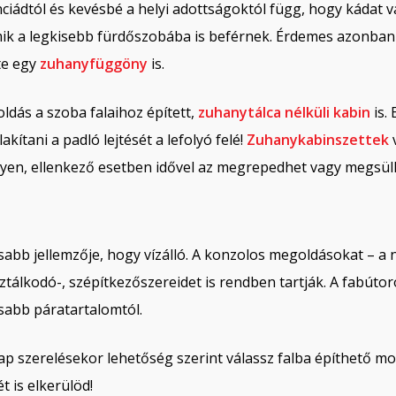
iádtól és kevésbé a helyi adottságoktól függ, hogy kádat v
mik a legkisebb fürdőszobába is beférnek. Érdemes azonban
tte egy
zuhanyfüggöny
is.
dás a szoba falaihoz épített,
zuhanytálca nélküli kabin
is.
kítani a padló lejtését a lefolyó felé!
Zuhanykabinszettek
v
egyen, ellenkező esetben idővel az megrepedhet vagy megsül
sabb jellemzője, hogy vízálló. A konzolos megoldásokat – 
isztálkodó-, szépítkezőszereidet is rendben tartják. A fabúto
abb páratartalomtól.
ap szerelésekor lehetőség szerint válassz falba építhető mo
t is elkerülöd!