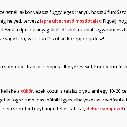
zeretnél, akkor válassz függőleges irányú, hosszú fürdőszo
lég helyed, tervezz
lapra ültethető mosdótálat
! Figyelj, h
t! Ezek a típusok anyaguk és díszítésük miatt egyaránt eszt
ve vagy faragva, a fürdőszobád középpontja lesz!
 a sötétebb, drámai csempék elhelyezésével, kisebb fürdős
 kelléke a
tükör
, ezek közül is találsz olyat, ami egy 10-20 
t ki fogsz tudni használni! Ügyes elhelyezéssel ráadásul a t
a nem szeretnél egyhangú fehér falakat,
dekorcsempével
é