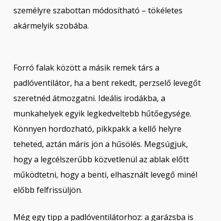
személyre szabottan módosítható – tökéletes
akármelyik szobába.
Forró falak között a másik remek társ a
padlóventilátor, ha a bent rekedt, perzselő levegőt
szeretnéd átmozgatni. Ideális irodákba, a
munkahelyek egyik legkedveltebb hűtőegysége.
Könnyen hordozható, pikkpakk a kellő helyre
teheted, aztán máris jön a hűsölés. Megsúgjuk,
hogy a legcélszerűbb közvetlenül az ablak előtt
működtetni, hogy a benti, elhasznált levegő minél
előbb felfrissüljön.
Még egy tipp a padlóventilátorhoz: a garázsba is