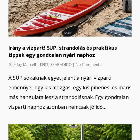
Irány a vízpart! SUP, strandolás és praktikus
tippek egy gondtalan nyári naphoz
Gazdag Marcell
|
KERT
,
SZABADIDŐ
|
No Comments
A SUP sokaknak egyet jelent a nyári vízparti
élménnyel: egy kis mozgás, egy kis pihenés, és máris
más hangulata lesz a strandolásnak. Egy gondtalan
vízparti naphoz azonban nemcsak jó idő…