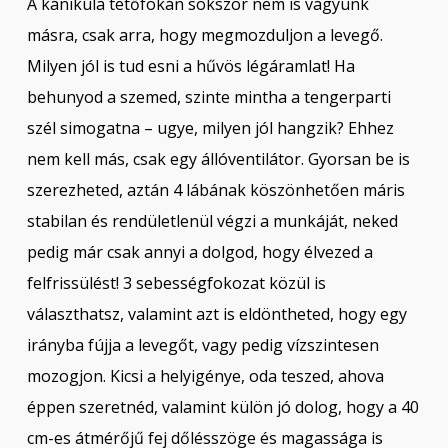
A kánikula tetőfokán sokszor nem is vágyunk
másra, csak arra, hogy megmozduljon a levegő.
Milyen jól is tud esni a hűvös légáramlat! Ha
behunyod a szemed, szinte mintha a tengerparti
szél simogatna – ugye, milyen jól hangzik? Ehhez
nem kell más, csak egy állóventilátor. Gyorsan be is
szerezheted, aztán 4 lábának köszönhetően máris
stabilan és rendületlenül végzi a munkáját, neked
pedig már csak annyi a dolgod, hogy élvezed a
felfrissülést! 3 sebességfokozat közül is
választhatsz, valamint azt is eldöntheted, hogy egy
irányba fújja a levegőt, vagy pedig vízszintesen
mozogjon. Kicsi a helyigénye, oda teszed, ahova
éppen szeretnéd, valamint külön jó dolog, hogy a 40
cm-es átmérőjű fej dőlésszöge és magassága is