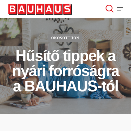
Skip
Menu
to
search
Close
main
Menu
content
OKOSOTTHON
Hűsítő tippek a
nyári forróságra
a BAUHAUS-tól