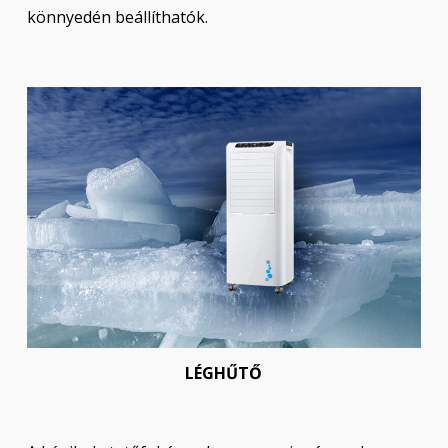
könnyedén beállíthatók.
LÉGHŰTŐ