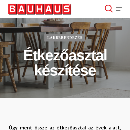
Skip
Menu
to
search
Close
main
Menu
content
LAKBERENDEZÉS
Étkezőasztal
készítése
Úgy ment össze az étkezőasztal az évek alatt,