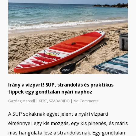
Irány a vízpart! SUP, strandolás és praktikus
tippek egy gondtalan nyári naphoz
Gazdag Marcell
|
KERT
,
SZABADIDŐ
|
No Comments
A SUP sokaknak egyet jelent a nyári vízparti
élménnyel: egy kis mozgás, egy kis pihenés, és máris
más hangulata lesz a strandolásnak. Egy gondtalan