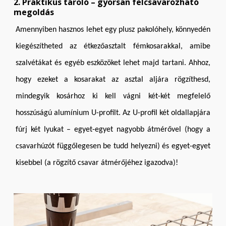
2. Praktikus tároló – gyorsan felcsavarozható
megoldás
Amennyiben hasznos lehet egy plusz pakolóhely, könnyedén
kiegészítheted az étkezőasztalt fémkosarakkal, amibe
szalvétákat és egyéb eszközöket lehet majd tartani. Ahhoz,
hogy ezeket a kosarakat az asztal aljára rögzíthesd,
mindegyik kosárhoz ki kell vágni két-két megfelelő
hosszúságú alumínium U-profilt. Az U-profil két oldallapjára
fúrj két lyukat – egyet-egyet nagyobb átmérővel (hogy a
csavarhúzót függőlegesen be tudd helyezni) és egyet-egyet
kisebbel (a rögzítő csavar átmérőjéhez igazodva)!