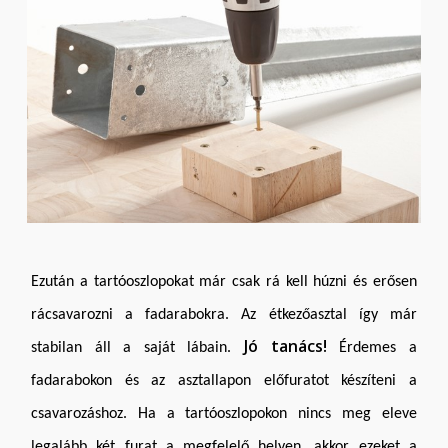
Ezután a tartóoszlopokat már csak rá kell húzni és erősen
rácsavarozni a fadarabokra. Az étkezőasztal így már
Jó tanács!
stabilan áll a saját lábain.
Érdemes a
fadarabokon és az asztallapon előfuratot készíteni a
csavarozáshoz. Ha a tartóoszlopokon nincs meg eleve
legalább két furat a megfelelő helyen, akkor ezeket a