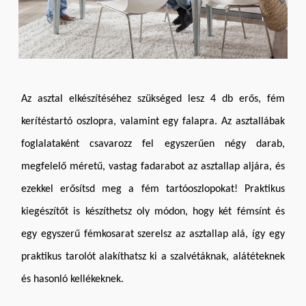
Az asztal elkészítéséhez szükséged lesz 4 db erős, fém
kerítéstartó oszlopra, valamint egy falapra. Az asztallábak
foglalataként csavarozz fel egyszerűen négy darab,
megfelelő méretű, vastag fadarabot az asztallap aljára, és
ezekkel erősítsd meg a fém tartóoszlopokat! Praktikus
kiegészítőt is készíthetsz oly módon, hogy két fémsínt és
egy egyszerű fémkosarat szerelsz az asztallap alá, így egy
praktikus tarolót alakíthatsz ki a szalvétáknak, alátéteknek
és hasonló kellékeknek.