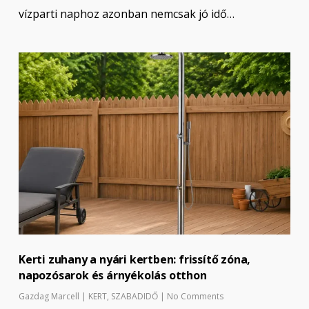
vízparti naphoz azonban nemcsak jó idő…
Kerti zuhany a nyári kertben: frissítő zóna,
napozósarok és árnyékolás otthon
Gazdag Marcell
|
KERT
,
SZABADIDŐ
|
No Comments