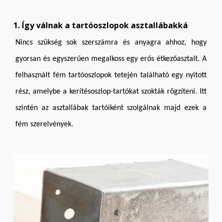
1. Így válnak a tartóoszlopok asztallábakká
Nincs szükség sok szerszámra és anyagra ahhoz, hogy
gyorsan és egyszerűen megalkoss egy erős étkezőasztalt. A
felhasznált fém tartóoszlopok tetején található egy nyitott
rész, amelybe a kerítésoszlop-tartókat szokták rögzíteni. Itt
szintén az asztallábak tartóiként szolgálnak majd ezek a
fém szerelvények.