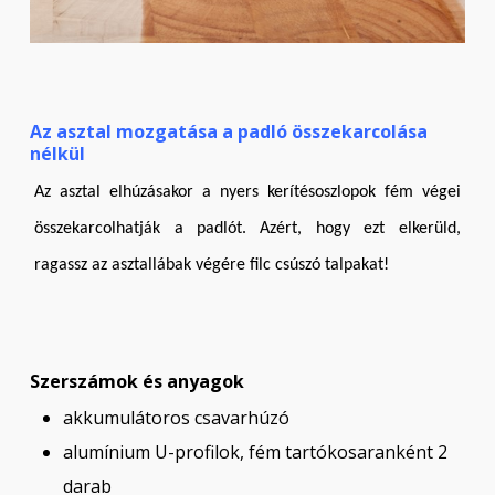
Az asztal mozgatása a padló összekarcolása
nélkül
Az asztal elhúzásakor a nyers kerítésoszlopok fém végei
összekarcolhatják a padlót. Azért, hogy ezt elkerüld,
ragassz az asztallábak végére filc csúszó talpakat!
Szerszámok és anyagok
akkumulátoros csavarhúzó
alumínium U-profilok, fém tartókosaranként 2
darab