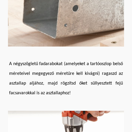
A négyszögletű fadarabokat (amelyeket a tartóoszlop belső
méreteivel megegyező méretűre kell kivágni) ragaszd az
asztallap aljához, majd rögzítsd őket süllyesztett fejű
facsavarokkal is az asztallaphoz!