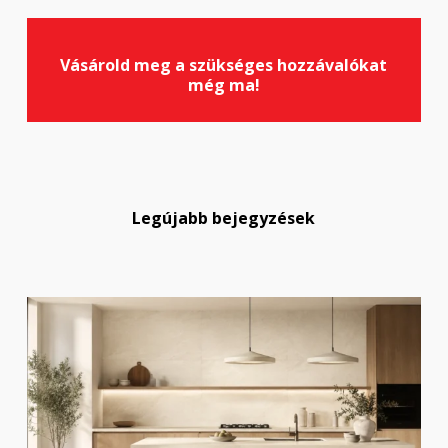
Vásárold meg a szükséges hozzávalókat
még ma!
Legújabb bejegyzések