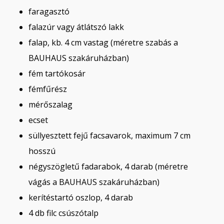
faragasztó
falazúr vagy átlátszó lakk
falap, kb. 4 cm vastag (méretre szabás a
BAUHAUS szakáruházban)
fém tartókosár
fémfűrész
mérőszalag
ecset
süllyesztett fejű facsavarok, maximum 7 cm
hosszú
négyszögletű fadarabok, 4 darab (méretre
vágás a BAUHAUS szakáruházban)
kerítéstartó oszlop, 4 darab
4 db filc csúszótalp