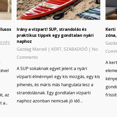
ílusos
Irány a vízpart! SUP, strandolás és
Kerti
praktikus tippek egy gondtalan nyári
zóna,
naphoz
LEZÉS
Gazda
Gazdag Marcell
|
KERT
,
SZABADIDŐ
|
No
Comm
Comments
t
A ker
A SUP sokaknak egyet jelent a nyári
tével
eleme
vízparti élménnyel: egy kis mozgás, egy kis
kénye
pihenés, és máris más hangulata lesz a
gondo
strandolásnak. Egy gondtalan vízparti
t, az
friss
naphoz azonban nemcsak jó idő…
at a…