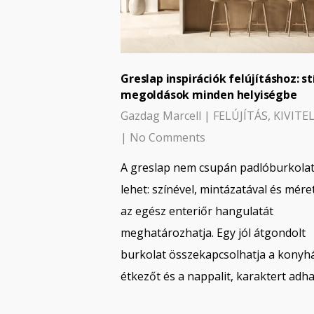
Greslap inspirációk felújításhoz: st
megoldások minden helyiségbe
Gazdag Marcell
|
FELÚJÍTÁS
,
KIVITE
|
No Comments
A greslap nem csupán padlóburkola
lehet: színével, mintázatával és mére
az egész enteriőr hangulatát
meghatározhatja. Egy jól átgondolt
burkolat összekapcsolhatja a konyhá
étkezőt és a nappalit, karaktert adh