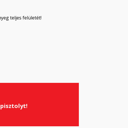
eg teljes felületét!
isztolyt!