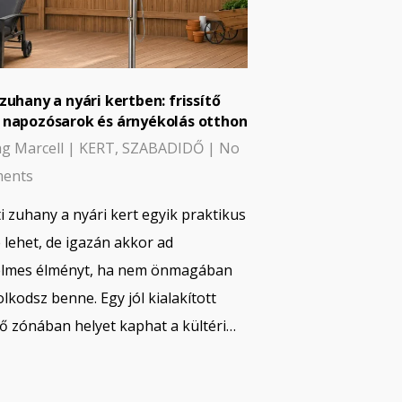
 zuhany a nyári kertben: frissítő
 napozósarok és árnyékolás otthon
g Marcell
|
KERT
,
SZABADIDŐ
|
No
ents
ti zuhany a nyári kert egyik praktikus
 lehet, de igazán akkor ad
lmes élményt, ha nem önmagában
lkodsz benne. Egy jól kialakított
ítő zónában helyet kaphat a kültéri…