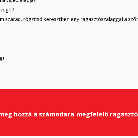
 végét!
 szárad, rögzítsd keresztben egy ragasztószalaggal a szőny
g)
meg hozzá a számodara megfelelő ragasztóp