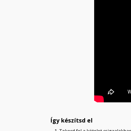
Így készítsd el
Tekerd fel a kötelet csigaalakban