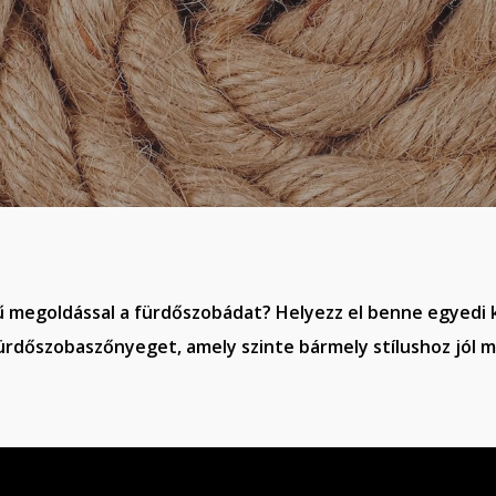
 megoldással a fürdőszobádat? Helyezz el benne egyedi k
ürdőszobaszőnyeget, amely szinte bármely stílushoz jól 