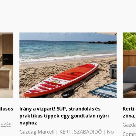
ílusos
Irány a vízpart! SUP, strandolás és
Kerti
praktikus tippek egy gondtalan nyári
zóna,
naphoz
LEZÉS
Gazda
Gazdag Marcell
|
KERT
,
SZABADIDŐ
|
No
Comm