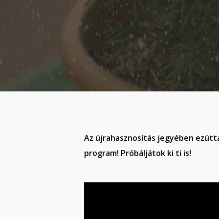
Az újrahasznosítás jegyében ezútta
program! Próbáljátok ki ti is!