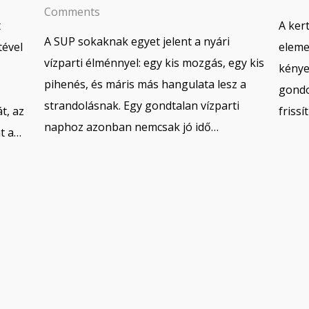
Comments
t
A ker
A SUP sokaknak egyet jelent a nyári
tével
eleme
vízparti élménnyel: egy kis mozgás, egy kis
kénye
pihenés, és máris más hangulata lesz a
gondo
strandolásnak. Egy gondtalan vízparti
t, az
friss
naphoz azonban nemcsak jó idő…
at a…