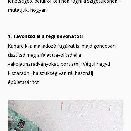
lehetséges, belülről kell nekifogni a szigetelésnek –
mutatjuk, hogyan!
1. Távolítsd el a régi bevonatot!
Kapard ki a málladozó fugákat is, majd gondosan
tisztítsd meg a falat (távolítsd el a
vakolatmaradványokat, port stb.)! Végül hagyd
kiszáradni, ha szükség van rá, használj
épületszárítót!