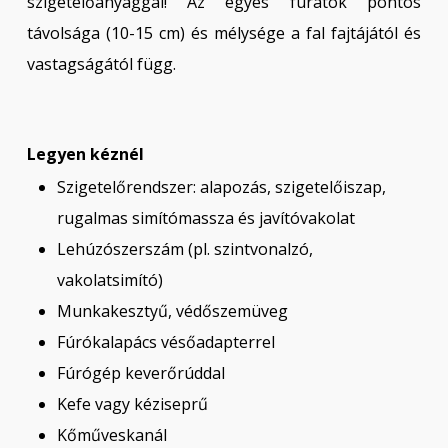
szigetelőanyaggal! Az egyes furatok pontos
távolsága (10-15 cm) és mélysége a fal fajtájától és
vastagságától függ.
Legyen kéznél
Szigetelőrendszer: alapozás, szigetelőiszap,
rugalmas simítómassza és javítóvakolat
Lehúzószerszám (pl. szintvonalzó,
vakolatsimító)
Munkakesztyű, védőszemüveg
Fúrókalapács vésőadapterrel
Fúrógép keverőrúddal
Kefe vagy kéziseprű
Kőműveskanál