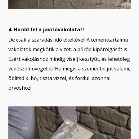
4. Hordd fel a javítóvakolatat!
De csak a száradási idő elteltével! A cementtartalmú
vakolatok megkötik a vizet, a bőröd kipárolgását is.
Ezért vakoláshoz mindig viselj kesztyűt, és lehetőleg
védőszemüveget is! Ha mégis a szemedbe jut valami,
öblítsd ki bő, tiszta vízzel, és fordulj azonnal
orvoshoz!