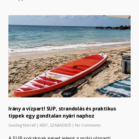
Irány a vízpart! SUP, strandolás és praktikus
tippek egy gondtalan nyári naphoz
Gazdag Marcell
|
KERT
,
SZABADIDŐ
|
No Comments
A SUP sokaknak egyet jelent a nyári vízparti