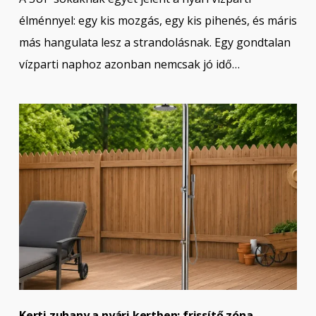
élménnyel: egy kis mozgás, egy kis pihenés, és máris
más hangulata lesz a strandolásnak. Egy gondtalan
vízparti naphoz azonban nemcsak jó idő…
Kerti zuhany a nyári kertben: frissítő zóna,