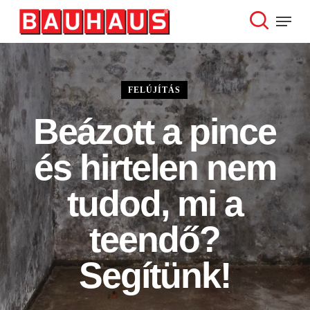
Skip
Menu
to
search
Close
main
Menu
content
FELÚJÍTÁS
Beázott a pince
és hirtelen nem
tudod, mi a
teendő?
Segítünk!