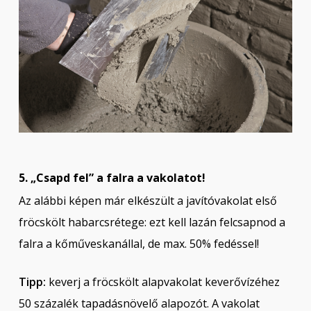
5. „Csapd fel” a falra a vakolatot!
Az alábbi képen már elkészült a javítóvakolat első
fröcskölt habarcsrétege: ezt kell lazán felcsapnod a
falra a kőműveskanállal, de max. 50% fedéssel!
Tipp:
keverj a fröcskölt alapvakolat keverővízéhez
50 százalék tapadásnövelő alapozót. A vakolat