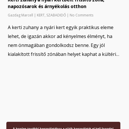
napozósarok és árnyékolás otthon
Gazdag Marcell
|
KERT
,
SZABADIDŐ
|
No Comments
A kerti zuhany a nyári kert egyik praktikus eleme
lehet, de igazán akkor ad kényelmes élményt, ha
nem önmagában gondolkodsz benne. Egy jól
kialakított frissítő zónában helyet kaphat a kültéri…
A honlap további használatához a sütik használatát el kell fogadni.