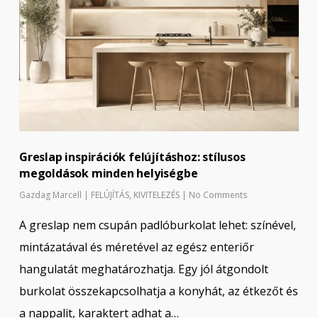
Greslap inspirációk felújításhoz: stílusos
megoldások minden helyiségbe
Gazdag Marcell
|
FELÚJÍTÁS
,
KIVITELEZÉS
|
No Comments
A greslap nem csupán padlóburkolat lehet: színével,
mintázatával és méretével az egész enteriőr
hangulatát meghatározhatja. Egy jól átgondolt
burkolat összekapcsolhatja a konyhát, az étkezőt és
a nappalit, karaktert adhat a…