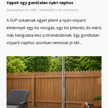
tippek egy gondtalan nyári naphoz
Gazdag Marcell
|
KERT
,
SZABADIDŐ
|
No Comments
A SUP sokaknak egyet jelent a nyári vízparti
élménnyel: egy kis mozgás, egy kis pihenés, és máris
más hangulata lesz a strandolásnak. Egy gondtalan
vízparti naphoz azonban nemcsak jó idő…