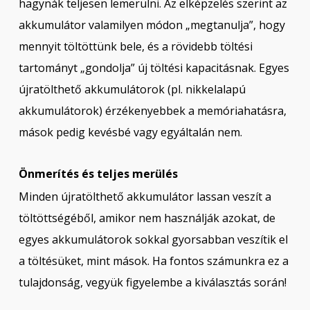
hagynák teljesen lemerülni. Az elképzelés szerint az
akkumulátor valamilyen módon „megtanulja”, hogy
mennyit töltöttünk bele, és a rövidebb töltési
tartományt „gondolja” új töltési kapacitásnak. Egyes
újratölthető akkumulátorok (pl. nikkelalapú
akkumulátorok) érzékenyebbek a memóriahatásra,
mások pedig kevésbé vagy egyáltalán nem.
Önmerítés és teljes merülés
Minden újratölthető akkumulátor lassan veszít a
töltöttségéből, amikor nem használják azokat, de
egyes akkumulátorok sokkal gyorsabban veszítik el
a töltésüket, mint mások. Ha fontos számunkra ez a
tulajdonság, vegyük figyelembe a kiválasztás során!