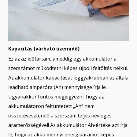
Kapacitás (várható üzemidő)
Ez az az időtartam, ameddig egy akkumulátor a
szerszámot működtetni képes újbóli feltöltés nélkül.
Az akkumulátor kapacitását leggyakrabban az általa
leadható amperóra (Ah) mennyisége írja le.
Ugyanakkor fontos megjegyezni, hogy az
akkumulátoron feltüntetett „Ah” nem
összetévesztendő a szerszám teljes névleges
áramerősségével! Az akkumulátor Ah-értéke azt írja
le, hogy az akku mennyi energiaáramot képes