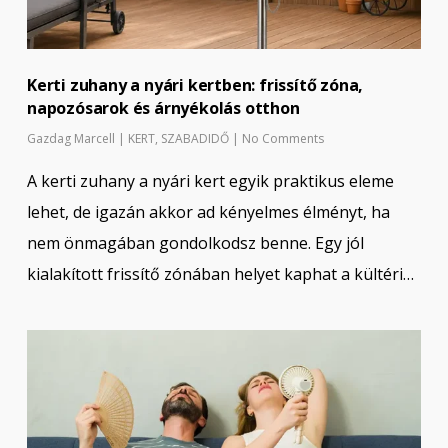
Kerti zuhany a nyári kertben: frissítő zóna,
napozósarok és árnyékolás otthon
Gazdag Marcell
|
KERT
,
SZABADIDŐ
|
No Comments
A kerti zuhany a nyári kert egyik praktikus eleme
lehet, de igazán akkor ad kényelmes élményt, ha
nem önmagában gondolkodsz benne. Egy jól
kialakított frissítő zónában helyet kaphat a kültéri…