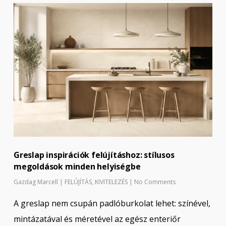
Greslap inspirációk felújításhoz: stílusos
megoldások minden helyiségbe
Gazdag Marcell
|
FELÚJÍTÁS
,
KIVITELEZÉS
|
No Comments
A greslap nem csupán padlóburkolat lehet: színével,
mintázatával és méretével az egész enteriőr