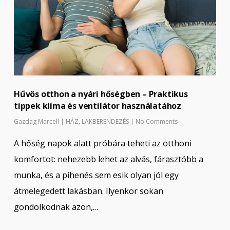
Hűvös otthon a nyári hőségben – Praktikus
tippek klíma és ventilátor használatához
Gazdag Marcell
|
HÁZ
,
LAKBERENDEZÉS
|
No Comments
A hőség napok alatt próbára teheti az otthoni
komfortot: nehezebb lehet az alvás, fárasztóbb a
munka, és a pihenés sem esik olyan jól egy
átmelegedett lakásban. Ilyenkor sokan
gondolkodnak azon,…