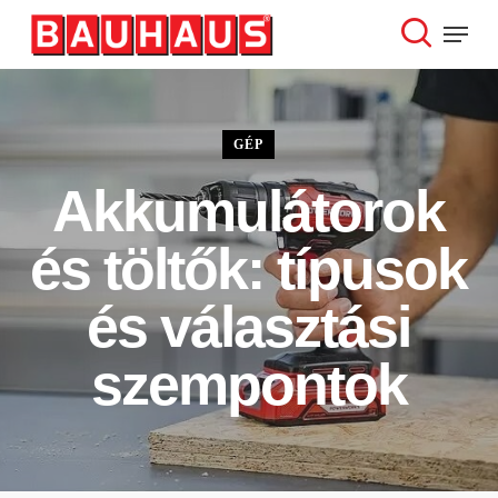
Skip
Menu
to
search
Close
main
Menu
content
GÉP
Akkumulátorok
és töltők: típusok
és választási
szempontok