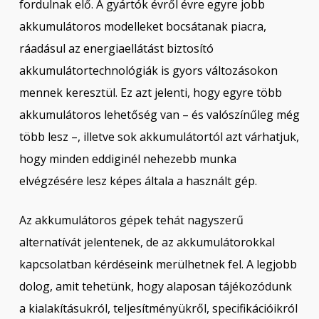
fordulnak elő. A gyártók évről évre egyre jobb
akkumulátoros modelleket bocsátanak piacra,
ráadásul az energiaellátást biztosító
akkumulátortechnológiák is gyors változásokon
mennek keresztül. Ez azt jelenti, hogy egyre több
akkumulátoros lehetőség van – és valószínűleg még
több lesz –, illetve sok akkumulátortól azt várhatjuk,
hogy minden eddiginél nehezebb munka
elvégzésére lesz képes általa a használt gép.
Az akkumulátoros gépek tehát nagyszerű
alternatívát jelentenek, de az akkumulátorokkal
kapcsolatban kérdéseink merülhetnek fel. A legjobb
dolog, amit tehetünk, hogy alaposan tájékozódunk
a kialakításukról, teljesítményükről, specifikációikról