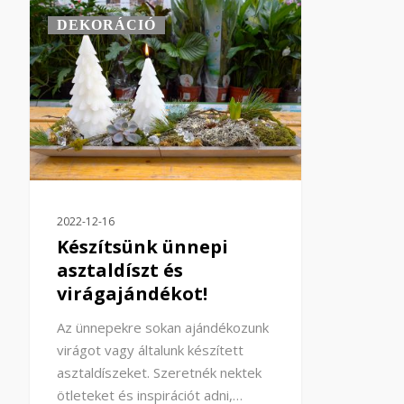
DEKORÁCIÓ
2022-12-16
Készítsünk ünnepi
asztaldíszt és
virágajándékot!
Az ünnepekre sokan ajándékozunk
virágot vagy általunk készített
asztaldíszeket. Szeretnék nektek
ötleteket és inspirációt adni,…