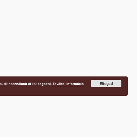
Elfogad
ütik használatát el kell fogadni.
További információ